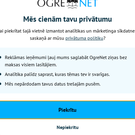
ts – lūk, kas jāņem vērā
dzīvesveidu ar četrpadsmitgad
em
ilustrācijām
Mēs cienām tavu privātumu
ai piekrītat šajā vietnē izmantot analītikas un mārketinga sīkdatne
saskaņā ar mūsu
privātuma politiku
?
Reklāmas ieņēmumi ļauj mums saglabāt OgreNet ziņas bez
maksas visiem lasītājiem.
Analītika palīdz saprast, kuras tēmas tev ir svarīgas.
Mēs nepārdodam tavus datus trešajām pusēm.
e priecēs klausītājus Ogres
Ukraiņu skolas audzēkņu zīm
mākslas muzejā ar bezmaksas
atceļojuši uz Ogri
Piekrītu
Nepiekrītu