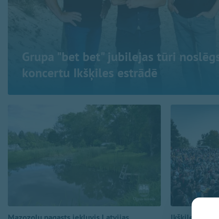
Grupa "bet bet" jubilejas tūri noslēg
koncertu Ikšķiles estrādē
Mazozolu pagasts iekļuvis Latvijas
Ikšķiles estrā