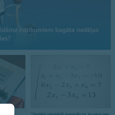
aidāma notikumiem bagāta nedēļas
ies?
veselīgu
"Skolēni vienkārši nosvinēs to, ka vairs nav