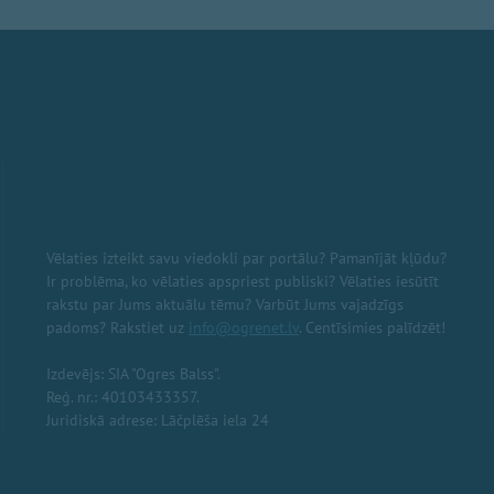
Vēlaties izteikt savu viedokli par portālu? Pamanījāt kļūdu?
Ir problēma, ko vēlaties apspriest publiski? Vēlaties iesūtīt
rakstu par Jums aktuālu tēmu? Varbūt Jums vajadzīgs
padoms? Rakstiet uz
info@ogrenet.lv
. Centīsimies palīdzēt!
Izdevējs: SIA "Ogres Balss".
Reģ. nr.: 40103433357.
Juridiskā adrese: Lāčplēša iela 24