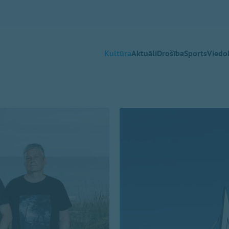
Kultūra
Aktuāli
Drošība
Sports
Viedok