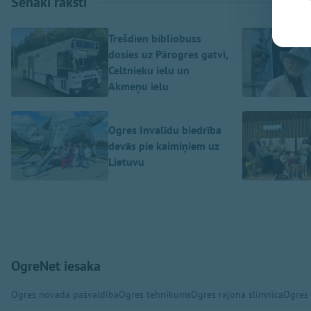
Senāki raksti
Trešdien bibliobuss
dosies uz Pārogres gatvi,
Celtnieku ielu un
Akmeņu ielu
Ogres Invalīdu biedrība
devās pie kaimiņiem uz
Lietuvu
OgreNet iesaka
Ogres novada pašvaldība
Ogres tehnikums
Ogres rajona slimnīca
Ogres