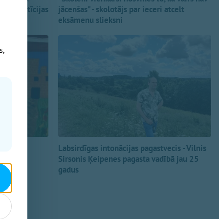
īgās Letīcijas
jācenšas" - skolotājs par ieceri atcelt
eksāmenu slieksni
s,
ējumi
Labsirdīgas intonācijas pagastvecis - Vilnis
Sirsonis Ķeipenes pagasta vadībā jau 25
gadus