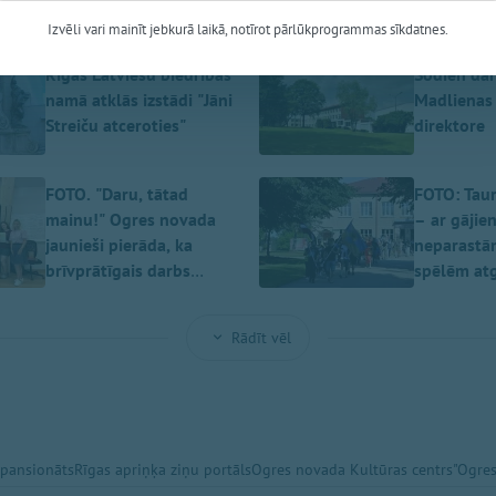
Izvēli vari mainīt jebkurā laikā, notīrot pārlūkprogrammas sīkdatnes.
Rīgas Latviešu biedrības
Šodien dar
namā atklās izstādi "Jāni
Madlienas
Streiču atceroties"
direktore
FOTO. "Daru, tātad
FOTO: Taur
mainu!" Ogres novada
– ar gājie
jaunieši pierāda, ka
neparastā
brīvprātīgais darbs
spēlēm atg
maina dzīvi
pagasta sv
Rādīt vēl
 pansionāts
Rīgas apriņķa ziņu portāls
Ogres novada Kultūras centrs
"Ogres