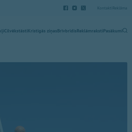
Kontakti
Reklāma
ļi
Cilvēkstāsti
Kristīgās ziņas
Brīvbrīdis
Reklāmraksti
Pasākumi