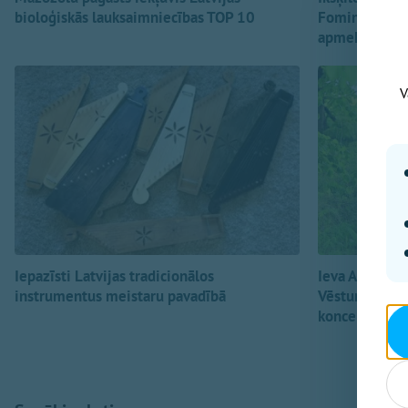
bioloģiskās lauksaimniecības TOP 10
Fomina koncer
apmeklētāji
V
Iepazīsti Latvijas tradicionālos
Ieva Akurater
instrumentus meistaru pavadībā
Vēstures un 
koncertu