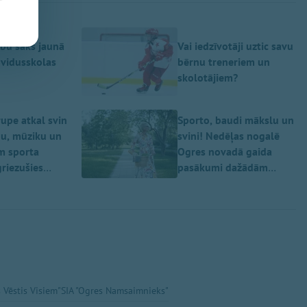
bu sāks jaunā
Vai iedzīvotāji uztic savu
 vidusskolas
bērnu treneriem un
skolotājiem?
upe atkal svin
Sporto, baudi mākslu un
nu, mūziku un
svini! Nedēļas nogalē
m sporta
Ogres novadā gaida
riezušies
pasākumi dažādām
ētki
gaumēm
 Vēstis Visiem"
SIA "Ogres Namsaimnieks"