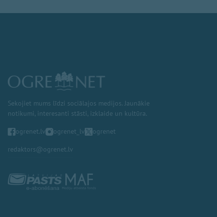
Sekojiet mums līdzi sociālajos medijos. Jaunākie
notikumi, interesanti stāsti, izklaide un kultūra.
ogrenet.lv
ogrenet_lv
ogrenet
redaktors@ogrenet.lv