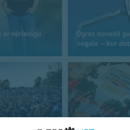
s ar vērienīgu
Ogres novadā g
nogale – kur dot
dē notiks gan Tutas, gan Ivo
Izdota grāmata par uzturu un 