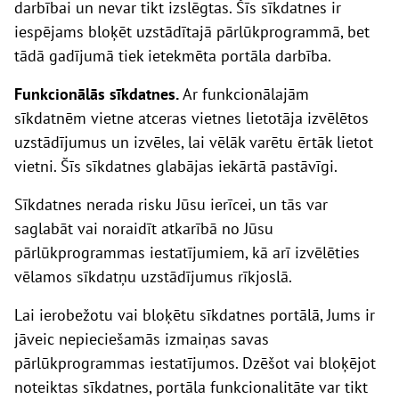
darbībai un nevar tikt izslēgtas. Šīs sīkdatnes ir
iespējams bloķēt uzstādītajā pārlūkpr
o
grammā, bet
tādā gadījumā tiek ietekmēta portāla darbība.
Funkcionālās sīkdatnes
.
Ar funkcionālajām
sīkdatnēm vietne atceras vietnes lietotāja izvēlētos
uzstādījumus un izvēles, lai vēlāk varētu ērtāk lietot
vietni. Šīs sīkdatnes glabājas iekārtā pastāvīgi.
Sīkdatnes nerada risku
J
ūsu ierīcei
,
un tās var
saglabāt vai noraidīt atkarībā no
J
ūsu
pārlūkprogrammas iestatījumiem, kā arī izvēlēties
vēlamos sīkdatņu uzstādījumus rīkjoslā.
Lai ierobežotu vai bloķētu sīkdatnes
portālā
,
J
ums ir
jāveic nepieciešamās izmaiņas savas
pārlūkprogrammas iestatījumos. Dzēšot vai bloķējot
noteiktas sīkdatnes,
portāla
funkcionalitāte var tikt