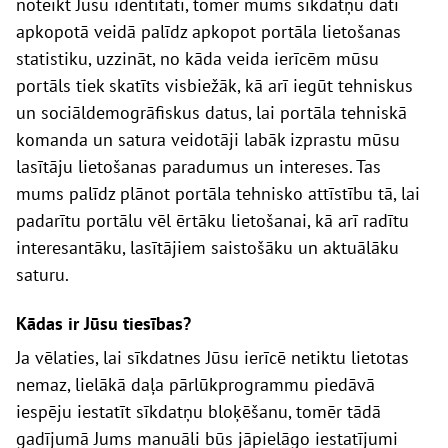
noteikt
J
ūsu identitāti, tomēr mums sīkdatņu dati
apkopotā veidā palīdz apkopot portāla lietošanas
statistiku, uzzināt, no kāda veida ierīcēm mūsu
portāls tiek
skatīts
visbiežāk, kā arī iegūt tehniskus
un sociāldemogrāfiskus datus, lai portāla tehniskā
komanda un satura veidotāji labāk izprastu mūsu
lasītāju lietošanas paradumus un intereses. Tas
mums palīdz plānot portāla tehnisko attīstību tā, lai
padarītu
portālu
vēl ērtāku lietošanai, kā arī radīt
u
interesantāku, lasītājiem saistošāku un aktuālāku
saturu.
Kādas ir
J
ūsu tiesības?
Ja vēlaties, lai sīkdatnes
J
ūsu
ierīcē
ne
tiktu lietotas
nemaz
, lielākā daļa pārlūkprogrammu piedāvā
iespēju iestatīt sīkdatņu bloķēšanu, tomēr tādā
gadījumā
J
ums manuāli būs jāpielāgo iestatījumi