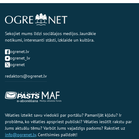
Sekojiet mums līdzi sociālajos medijos. Jaunākie
notikumi, interesanti stāsti, izklaide un kultūra.
ogrenet.lv
ogrenet_lv
ogrenet
redaktors@ogrenet.lv
Vēlaties izteikt savu viedokli par portālu? Pamanījāt kļūdu? Ir
problēma, ko vēlaties apspriest publiski? Vēlaties iesūtīt rakstu par
Jums aktuālu tēmu? Varbūt Jums vajadzīgs padoms? Rakstiet uz
info@ogrenet.lv
. Centīsimies palīdzēt!