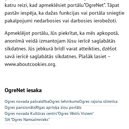
katru reizi, kad apmeklēsiet portālu
“OgreNet”
. Tāpat
pastāv iespēja, ka dažas funkcijas vai portāla sniegtie
pakalpojumi nedarbosies vai darbosies ierobežoti.
Apmeklējot portālu, Jūs piekrītat, ka mēs apkopotā,
anonīmā veidā izmantojam Jūsu ierīcē saglabātās
sīkdatnes. Jūs jebkurā brīdī varat atteikties, dzēšot
savā ierīcē saglabātās sīkdatnes. Plašāk lasiet
–
www.aboutcookies.org
.
OgreNet iesaka
Ogres novada pašvaldība
Ogres tehnikums
Ogres rajona slimnīca
Ogres pansionāts
Rīgas apriņķa ziņu portāls
Ogres novada Kultūras centrs
"Ogres Vēstis Visiem"
SIA "Ogres Namsaimnieks"