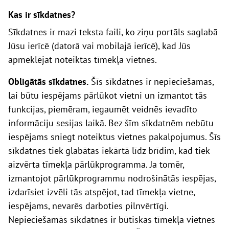
Kas ir sīkdatnes?
Sīkdatnes ir mazi teksta faili, ko ziņu portāls saglabā
J
ūsu ierīcē (datorā vai mobilajā ierīcē), kad
J
ūs
apmeklējat noteiktas tīmekļa vietnes.
Obligātās sīkdatnes
.
Šīs sīkdatnes ir nepieciešamas,
lai būtu iespējams pārlūkot vietni un izmantot tās
funkcijas, piem
ēram
, iegaumēt veidnēs ievadīto
informāciju sesijas laikā. Bez šīm sīkdatnēm nebūtu
iespējams sniegt noteiktus vietnes pakalpojumus. Šīs
sīkdatnes tiek glabātas iekārtā līdz brīdim, kad tiek
aizvērta tīmekļa pārlūkprogramma. Ja tomēr,
izmantojot pārlūkprogrammu nodrošinātās iespējas,
izdarīsiet izvēli tās atspējot, tad tīmekļa vietne,
iespējams, nevarēs darboties pilnvērtīgi.
Nepieciešamās sīkdatnes ir būtiskas tīmekļa vietnes