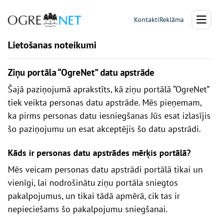
Kontakti
Reklāma
Lietošanas noteikumi
Ziņu portāla “
OgreN
et
”
datu a
p
strāde
Šajā paziņojumā aprakstīts, kā
ziņu portālā
“
OgreNet
”
tiek veikta personas datu apstrāde. Mēs pieņemam,
ka pirms person
as
datu iesniegšanas
J
ūs esat izlasīj
is
šo paziņojumu un esat akceptēj
is
šo datu apstrādi.
Kāds ir personas datu apstrādes mērķis
portālā
?
Mēs veicam personas datu apstrādi portālā tikai un
vienīgi, lai nodrošinātu ziņu
portāla
sniegtos
pakalpojumus
,
un tikai tādā apmērā,
cik
tas ir
nepieciešams šo pakalpojumu sniegšanai.