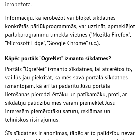
ierobežota.
Informāciju, kā ierobežot vai bloķēt sīkdatnes
konkrētās pārlūkprogrammās, var uzzināt, apmeklējot
pārlūkprogrammu tīmekļa vietnes (
“
Mozilla
Firefox
”
,
“
Microsoft
Edge
”
,
“
Google
Chrome
”
u.
c.).
Kāpēc portāls
“
OgreNet
”
izmanto sīkdatnes?
Portāls
“OgreNet”
izmanto sīkdatnes, lai atcerētos to,
vai
J
ūs jau piekritāt, ka mēs savā portālā sīkdatnes
izmantojam, kā arī lai padarītu
J
ūsu portāla
lietošanas pieredzi ērtāku un patīkamāku, proti, ar
sīkdatņu palīdzību mēs varam piemeklēt
J
ūsu
interesēm piemērotāku saturu, reklāmas un
tehniskos risinājumus.
Šīs sīkdatnes ir anonīmas, tāpēc ar to palīdzību nevar