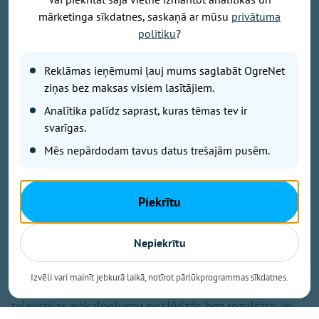
mārketinga sīkdatnes, saskaņā ar mūsu
privātuma
politiku
?
Foto: OVV
Reklāmas ieņēmumi ļauj mums saglabāt OgreNet
Ziņa par maksas Virszemes TV pārtraukšanu daļai
ziņas bez maksas visiem lasītājiem.
skatītāju radījusi bažas: vai nākamgad televizors
vairs neko nerādīs, būs jāmaina antena un dekoders
Analītika palīdz saprast, kuras tēmas tev ir
vai obligāti jāpieslēdz internets? Tas, ka no nākamā
svarīgas.
gada «Tet» vairs nenodrošinās maksas Virszemes
Mēs nepārdodam tavus datus trešajām pusēm.
televīziju, nebūt nenozīmē, ka ar antenu uztveramā
televīzija Latvijā pazudīs. Bezmaksas programmas
būs pieejamas arī turpmāk, bet pašreizējiem maksas
Piekrītu
pakalpojuma klientiem nāksies izvēlēties citus
risinājumus.
Nepiekrītu
Satiksmes ministrija skaidro, ka konkurss par
Izvēli vari mainīt jebkurā laikā, notīrot pārlūkprogrammas sīkdatnes.
tiesībām no 2027. gada nodrošināt maksas zemes
televīzijas pakalpojumu noslēdzās bez rezultāta, jo