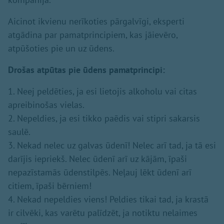
Aicinot ikvienu nerīkoties pārgalvīgi, eksperti
atgādina par pamatprincipiem, kas jāievēro,
atpūšoties pie un uz ūdens.
Drošas atpūtas pie ūdens pamatprincipi:
1. Neej peldēties, ja esi lietojis alkoholu vai citas
apreibinošas vielas.
2. Nepeldies, ja esi tikko paēdis vai stipri sakarsis
saulē.
3. Nekad nelec uz galvas ūdenī! Nelec arī tad, ja tā esi
darījis iepriekš. Nelec ūdenī arī uz kājām, īpaši
nepazīstamās ūdenstilpēs. Neļauj lēkt ūdenī arī
citiem, īpaši bērniem!
4. Nekad nepeldies viens! Peldies tikai tad, ja krastā
ir cilvēki, kas varētu palīdzēt, ja notiktu nelaimes