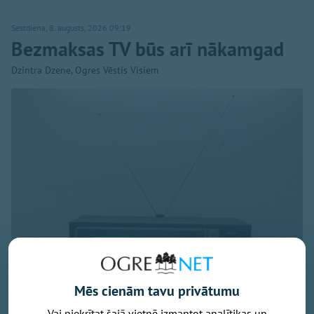
Sestdiena, 8. augusts, 2026 09:19
Bezmaksas TV būs arī nākamgad
Dzintra Dzene, Ogres Vēstis Visiem
Mēs cienām tavu privātumu
Vai piekrītat šajā vietnē izmantot analītikas un