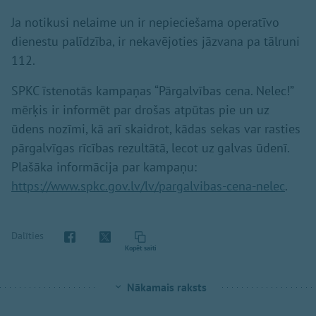
Ja notikusi nelaime un ir nepieciešama operatīvo
dienestu palīdzība, ir nekavējoties jāzvana pa tālruni
112.
SPKC īstenotās kampaņas “Pārgalvības cena. Nelec!”
mērķis ir informēt par drošas atpūtas pie un uz
ūdens nozīmi, kā arī skaidrot, kādas sekas var rasties
pārgalvīgas rīcības rezultātā, lecot uz galvas ūdenī.
Plašāka informācija par kampaņu:
https://www.spkc.gov.lv/lv/pargalvibas-cena-nelec
.
Dalīties
Kopēt saiti
Nākamais raksts