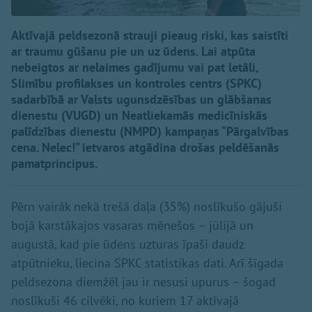
Aktīvajā peldsezonā strauji pieaug riski, kas saistīti
ar traumu gūšanu pie un uz ūdens. Lai atpūta
nebeigtos ar nelaimes gadījumu vai pat letāli,
Slimību profilakses un kontroles centrs (SPKC)
sadarbībā ar Valsts ugunsdzēsības un glābšanas
dienestu (VUGD) un Neatliekamās medicīniskās
palīdzības dienestu (NMPD) kampaņas “Pārgalvības
cena. Nelec!” ietvaros atgādina drošas peldēšanās
pamatprincipus.
Pērn vairāk nekā trešā daļa (35%) noslīkušo gājuši
bojā karstākajos vasaras mēnešos – jūlijā un
augustā, kad pie ūdens uzturas īpaši daudz
atpūtnieku, liecina SPKC statistikas dati. Arī šīgada
peldsezona diemžēl jau ir nesusi upurus – šogad
noslīkuši 46 cilvēki, no kuriem 17 aktīvajā