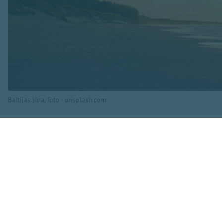
Baltijas jūra, foto - unsplash.com
Gadalaikus iedala 
iestāsies 23. sept
Meteoroloģiskais r
piecas dienas pēc 
jūnijā.