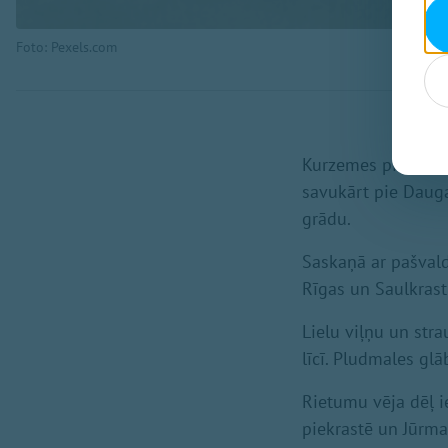
Foto: Pexels.com
Kurzemes piekrastē 
savukārt pie Dauga
grādu.
Saskaņā ar pašvald
Rīgas un Saulkrastu
Lielu viļņu un stra
līcī. Pludmales gl
Rietumu vēja dēļ 
piekrastē un Jūrma