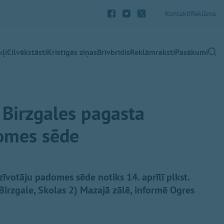
Kontakti
Reklāma
ļi
Cilvēkstāsti
Kristīgās ziņas
Brīvbrīdis
Reklāmraksti
Pasākumi
s Birzgales pagasta
domes sēde
īvotāju padomes sēde notiks 14. aprīlī plkst.
Birzgale, Skolas 2) Mazajā zālē, informē Ogres