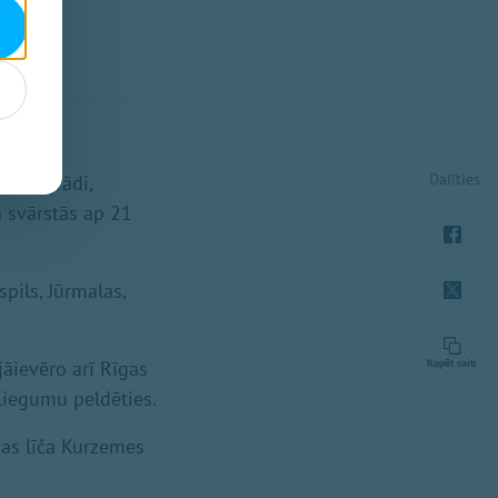
Dalīties
7..19 grādi,
ā svārstās ap 21
pils, Jūrmalas,
jāievēro arī Rīgas
Kopēt saiti
zliegumu peldēties.
as līča Kurzemes