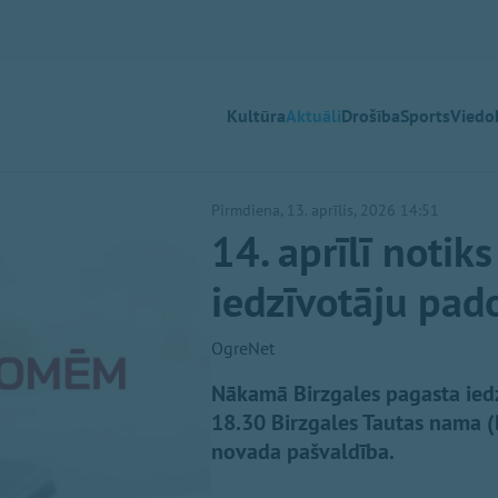
Kultūra
Aktuāli
Drošība
Sports
Viedok
Pirmdiena, 13. aprīlis, 2026 14:51
14. aprīlī notik
iedzīvotāju pa
OgreNet
Nākamā Birzgales pagasta iedz
18.30 Birzgales Tautas nama (
novada pašvaldība.