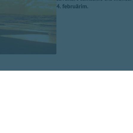
4. februārim.
dažādi. Astronomiskā vasara šogad sākās 21. jūnijā, astr
embrī un noslēgsies 21. decembrī, kad būs ziemas saulgriež
udens nomainīs vasaru tad, kad diennakts vidējā gaisa t
kārtas būs zemāka par +15 grādiem. Meteoroloģiskā vasar