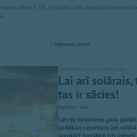
 ezeros ūdens ir 19..24 grādus silts, augstākā temperatūra
ā.
Nākamais raksts
Ceturtdiena, 6. augusts, 2026 13:06
Lai arī solārais
tas ir sācies!
OgreNet / Leta
Latvijā noslēdzies gada gaišāk
gaišākais ceturksnis jeb solārā
savukārt tumšākie trīs mēneši