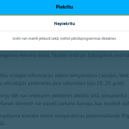
Piekrītu
Nepiekrītu
Izvēli vari mainīt jebkurā laikā, notīrot pārlūkprogrammas sīkdatnes.
- gan atklātā jūrā, gan Rīgas līcī - ūdens temperatūra ir 1
vgrīvas rietumu mola, Skultes ostā un Salacgrīvas ostā t
ību sniegto informāciju ūdens temperatūra Liepājas, Vents
 oficiālajās peldvietās jūrā ceturtdien bija 18..20 grādi.
umju dēļ nav ieteicams peldēties atklātā jūrā, piesardzība 
ābšanas dienesti var pacelt sarkano karogu, kas nozīmē ai
iespējama krasāka ūdens temperatūras pazemināšanās Rīg
lā.