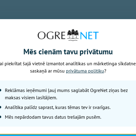
Piektdiena, 7. augusts, 2026 09:08
Pirms dodies uz 
ir siltāka un ku
Mēs cienām tavu privātumu
Leta
ai piekrītat šajā vietnē izmantot analītikas un mārketinga sīkdatne
saskaņā ar mūsu
privātuma politiku
?
Ūdens temperatūra Latvijas pie
aptuveni 21 grādam Vidzemes pi
meteoroloģijas centra dati.
Reklāmas ieņēmumi ļauj mums saglabāt OgreNet ziņas bez
maksas visiem lasītājiem.
Analītika palīdz saprast, kuras tēmas tev ir svarīgas.
Mēs nepārdodam tavus datus trešajām pusēm.