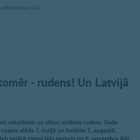
 piektdienas rītā
, tomēr - rudens! Un Latvijā
ais ceturksnis un sākas solārais rudens. Gada
 vasara sākās 7. maijā un beidzās 5. augustā,
 jeb solārā ziema būs periods no 6. novembra līdz