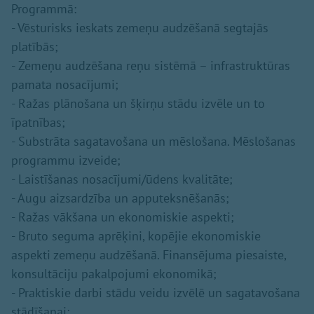
Programmā:
- Vēsturisks ieskats zemeņu audzēšanā segtajās
platībās;
- Zemeņu audzēšana reņu sistēmā – infrastruktūras
pamata nosacījumi;
- Ražas plānošana un šķirņu stādu izvēle un to
īpatnības;
- Substrāta sagatavošana un mēslošana. Mēslošanas
programmu izveide;
- Laistīšanas nosacījumi/ūdens kvalitāte;
- Augu aizsardzība un apputeksnēšanās;
- Ražas vākšana un ekonomiskie aspekti;
- Bruto seguma aprēķini, kopējie ekonomiskie
aspekti zemeņu audzēšanā. Finansējuma piesaiste,
konsultāciju pakalpojumi ekonomikā;
- Praktiskie darbi stādu veidu izvēlē un sagatavošana
stādīšanai;