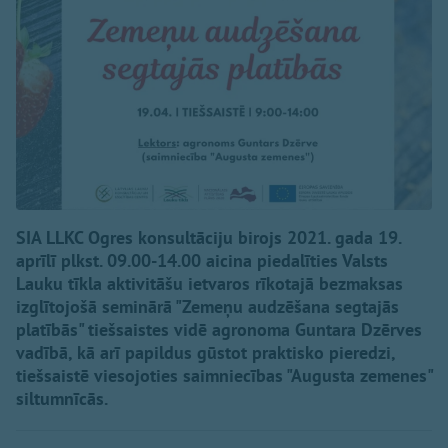
SIA LLKC Ogres konsultāciju birojs 2021. gada 19.
aprīlī plkst. 09.00-14.00 aicina piedalīties Valsts
Lauku tīkla aktivitāšu ietvaros rīkotajā bezmaksas
izglītojošā seminārā "Zemeņu audzēšana segtajās
platībās" tiešsaistes vidē agronoma Guntara Dzērves
vadībā, kā arī papildus gūstot praktisko pieredzi,
tiešsaistē viesojoties saimniecības "Augusta zemenes"
siltumnīcās.