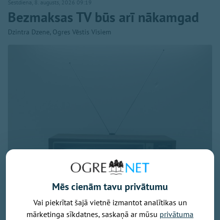
Sestdiena, 8. augusts, 2026 09:19
Bezmaksas TV būs arī nākamgad
Dzintra Dzene, Ogres Vēstis Visiem
Mēs cienām tavu privātumu
Vai piekrītat šajā vietnē izmantot analītikas un
mārketinga sīkdatnes, saskaņā ar mūsu
privātuma