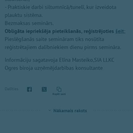
- Praktiskie darbi siltumnīcā/tunelī, kur izveidota
plauktu sistēma.
Bezmaksas seminārs.
Obligāta iepriekšēja pieteikšanās, reģistrējoties
šeit:
Pieslēgšanās saite semināram tiks nosūtīta
reģistrētajiem dalībniekiem dienu pirms semināra.
Informāciju sagatavoja Elīna Masteiko,SIA LLKC
Ogres biroja uzņēmējdarbības konsultante
Dalīties
Kopēt saiti
Nākamais raksts