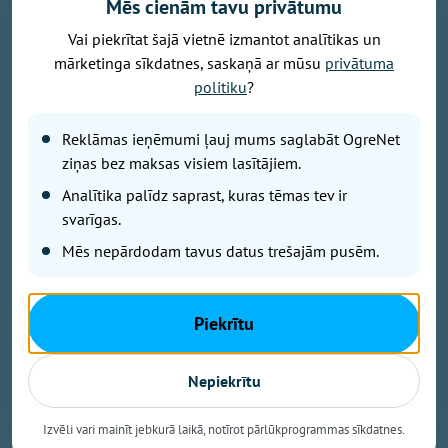
jaunākās programmas pirmizrāde "Vasarai pa pēdām",
Mēs cienām tavu privātumu
bet plkst. 18.00 Ikšķiles estrādi pieskandinās
Vai piekrītat šajā vietnē izmantot analītikas un
leģendārais Ivo Fomins ar savu jaunāko
mārketinga sīkdatnes, saskaņā ar mūsu
privātuma
koncertprogrammu "Bez liekiem vārdiem". Tā kā
politiku
?
"Latvijas Valsts ceļi" šobrīd veic būtiskus
remontdarbus uz autoceļa A6, satiksme Ikšķiles
apkārtnē ir apgrūtināta un iespējami ilgāki
Reklāmas ieņēmumi ļauj mums saglabāt OgreNet
braukšanas laiki.
ziņas bez maksas visiem lasītājiem.
Analītika palīdz saprast, kuras tēmas tev ir
svarīgas.
Aicinām savu braucienu ieplānot savlaicīgi!
Mēs nepārdodam tavus datus trešajām pusēm.
Lielākās stāvvietas pieejamas:
* Birzes ielā 33A;
Piekrītu
* Irbenāju ielā 2;
Nepiekrītu
* Peldu ielā 22.
Izvēli vari mainīt jebkurā laikā, notīrot pārlūkprogrammas sīkdatnes.
Iedzīvotājiem izplatīts lūgums ievērot satiksmes