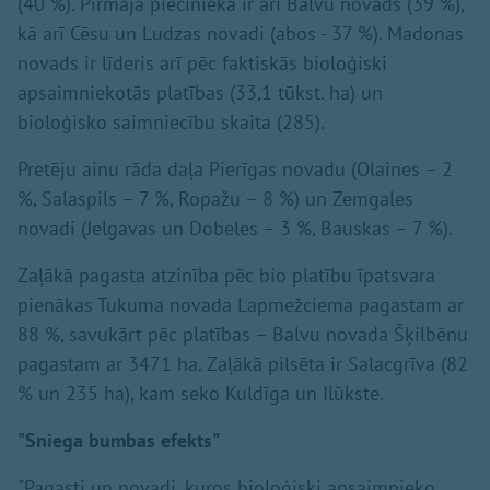
(40 %). Pirmajā pieciniekā ir arī Balvu novads (39 %),
kā arī Cēsu un Ludzas novadi (abos - 37 %). Madonas
novads ir līderis arī pēc faktiskās bioloģiski
apsaimniekotās platības (33,1 tūkst. ha) un
bioloģisko saimniecību skaita (285).
Pretēju ainu rāda daļa Pierīgas novadu (Olaines – 2
%, Salaspils – 7 %, Ropažu – 8 %) un Zemgales
novadi (Jelgavas un Dobeles – 3 %, Bauskas – 7 %).
Zaļākā pagasta atzinība pēc bio platību īpatsvara
pienākas Tukuma novada Lapmežciema pagastam ar
88 %, savukārt pēc platības – Balvu novada Šķilbēnu
pagastam ar 3471 ha. Zaļākā pilsēta ir Salacgrīva (82
% un 235 ha), kam seko Kuldīga un Ilūkste.
"Sniega bumbas efekts"
"Pagasti un novadi, kuros bioloģiski apsaimnieko