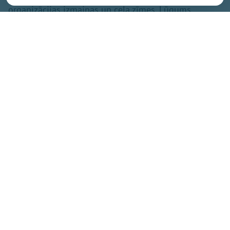
organizācijas izmaiņas un ceļa zīmes. Lūgums
ierasties laicīgi, jo pie ieejām var veidoties rindas.
Skatītāju ērtībām darbosies bufete, biļetes uz abiem
pasākumiem būs iespējams iegādāties arī uz vietas –
Ikšķiles estrādē!