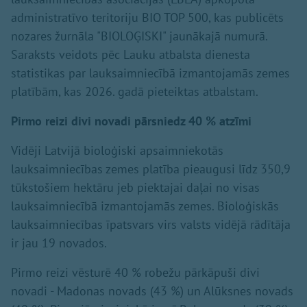
administratīvo teritoriju BIO TOP 500, kas publicēts
nozares žurnāla "BIOLOĢISKI" jaunākajā numurā.
Saraksts veidots pēc Lauku atbalsta dienesta
statistikas par lauksaimniecībā izmantojamās zemes
platībām, kas 2026. gadā pieteiktas atbalstam.
Pirmo reizi divi novadi pārsniedz 40 % atzīmi
Vidēji Latvijā bioloģiski apsaimniekotās
lauksaimniecības zemes platība pieaugusi līdz 350,9
tūkstošiem hektāru jeb piektajai daļai no visas
lauksaimniecībā izmantojamās zemes. Bioloģiskās
lauksaimniecības īpatsvars virs valsts vidējā rādītāja
ir jau 19 novados.
Pirmo reizi vēsturē 40 % robežu pārkāpuši divi
novadi - Madonas novads (43 %) un Alūksnes novads