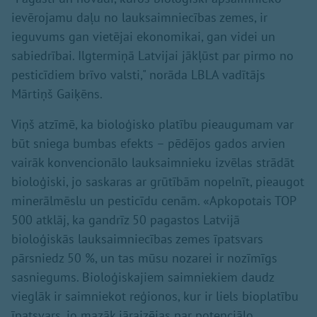
ievērojamu daļu no lauksaimniecības zemes, ir
ieguvums gan vietējai ekonomikai, gan videi un
sabiedrībai. Ilgtermiņā Latvijai jākļūst par pirmo no
pesticīdiem brīvo valsti," norāda LBLA vadītājs
Mārtiņš Gaiķēns.
Viņš atzīmē, ka bioloģisko platību pieaugumam var
būt sniega bumbas efekts – pēdējos gados arvien
vairāk konvencionālo lauksaimnieku izvēlas strādāt
bioloģiski, jo saskaras ar grūtībām nopelnīt, pieaugot
minerālmēslu un pesticīdu cenām. «Apkopotais TOP
500 atklāj, ka gandrīz 50 pagastos Latvijā
bioloģiskās lauksaimniecības zemes īpatsvars
pārsniedz 50 %, un tas mūsu nozarei ir nozīmīgs
sasniegums. Bioloģiskajiem saimniekiem daudz
vieglāk ir saimniekot reģionos, kur ir liels bioplatību
īpatsvars, jo mazāk jāraizējas par potenciālo