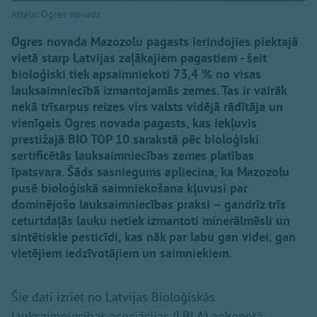
Attēls: Ogres novads
Ogres novada Mazozolu pagasts ierindojies piektajā
vietā starp Latvijas zaļākajiem pagastiem - šeit
bioloģiski tiek apsaimniekoti 73,4 % no visas
lauksaimniecībā izmantojamās zemes. Tas ir vairāk
nekā trīsarpus reizes virs valsts vidējā rādītāja un
vienīgais Ogres novada pagasts, kas iekļuvis
prestižajā BIO TOP 10 sarakstā pēc bioloģiski
sertificētās lauksaimniecības zemes platības
īpatsvara. Šāds sasniegums apliecina, ka Mazozolu
pusē bioloģiskā saimniekošana kļuvusi par
dominējošo lauksaimniecības praksi – gandrīz trīs
ceturtdaļās lauku netiek izmantoti minerālmēsli un
sintētiskie pesticīdi, kas nāk par labu gan videi, gan
vietējiem iedzīvotājiem un saimniekiem.
Šie dati izriet no Latvijas Bioloģiskās
lauksaimniecības asociācijas (LBLA) apkopotā