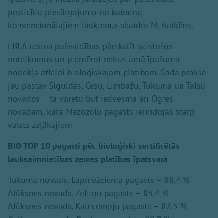
pesticīdu piesārņojumu no kaimiņu
konvencionālajiem laukiem,» skaidro M. Gaiķēns.
LBLA rosina pašvaldības pārskatīt saistošos
noteikumus un piemērot nekustamā īpašuma
nodokļa atlaidi bioloģiskajām platībām. Šāda prakse
jau pastāv Siguldas, Cēsu, Limbažu, Tukuma un Talsu
novados – tā varētu būt iedvesma arī Ogres
novadam, kura Mazozolu pagasts ierindojas starp
valsts zaļākajiem.
BIO TOP 10 pagasti pēc bioloģiski sertificētās
lauksaimniecības zemes platības īpatsvara
Tukuma novads, Lapmežciema pagasts – 88,4 %
Alūksnes novads, Zeltiņu pagasts – 83,4 %
Alūksnes novads, Kalncempju pagasts – 82,5 %