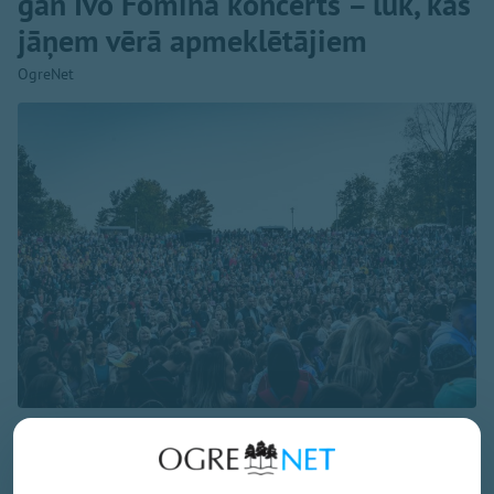
gan Ivo Fomina koncerts – lūk, kas
jāņem vērā apmeklētājiem
OgreNet
Foto: Ieva Romaško
9.augustā plkst. 12.00 Ikšķiles estrādē notiks Tutas