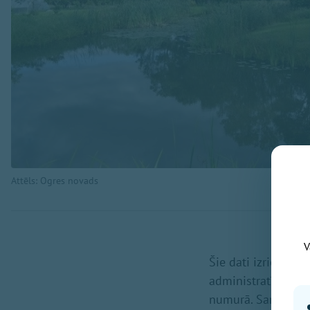
Attēls: Ogres novads
V
Šie dati izriet no
administratīvo ter
numurā. Saraksts v