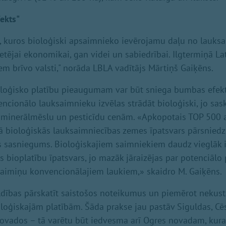
ekts"
, kuros bioloģiski apsaimnieko ievērojamu daļu no lauks
tējai ekonomikai, gan videi un sabiedrībai. Ilgtermiņā Lat
em brīvo valsti," norāda LBLA vadītājs Mārtiņš Gaiķēns.
ioloģisko platību pieaugumam var būt sniega bumbas efek
encionālo lauksaimnieku izvēlas strādāt bioloģiski, jo sas
 minerālmēslu un pesticīdu cenām. «Apkopotais TOP 500 at
ā bioloģiskās lauksaimniecības zemes īpatsvars pārsnied
s sasniegums. Bioloģiskajiem saimniekiem daudz vieglāk 
els bioplatību īpatsvars, jo mazāk jāraizējas par potenciālo
aimiņu konvencionālajiem laukiem,» skaidro M. Gaiķēns.
ldības pārskatīt saistošos noteikumus un piemērot neku
oloģiskajām platībām. Šāda prakse jau pastāv Siguldas, Cē
ovados – tā varētu būt iedvesma arī Ogres novadam, kur