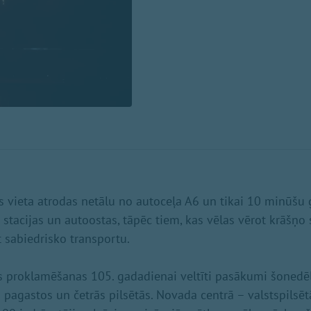
vieta atrodas netālu no autoceļa A6 un tikai 10 minūšu 
 stacijas un autoostas, tāpēc tiem, kas vēlas vērot krāšņo 
 sabiedrisko transportu.
s proklamēšanas 105. gadadienai veltīti pasākumi šonedēļ
pagastos un četrās pilsētās. Novada centrā – valstspilsēt