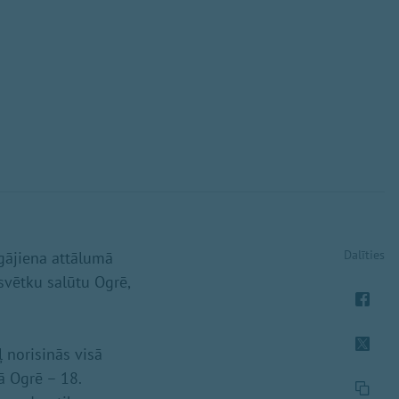
Dalīties
gājiena attālumā
svētku salūtu Ogrē,
 norisinās visā
ā Ogrē – 18.