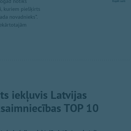
šogad notiks
Kopēt saiti
, kuriem piešķirts
gada novadnieks”.
iekārtotajām
s iekļuvis Latvijas
ksaimniecības TOP 10