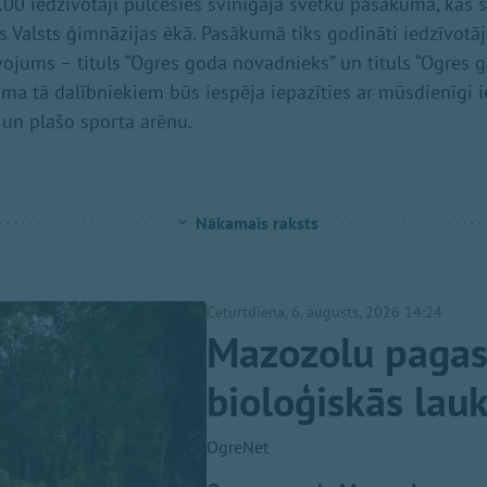
.00 iedzīvotāji pulcēsies svinīgajā svētku pasākumā, kas 
s Valsts ģimnāzijas ēkā. Pasākumā tiks godināti iedzīvotāji
ojums – tituls “Ogres goda novadnieks” un tituls “Ogres 
ma tā dalībniekiem būs iespēja iepazīties ar mūsdienīgi 
un plašo sporta arēnu.
Nākamais raksts
Ceturtdiena, 6. augusts, 2026 14:24
Mazozolu pagast
bioloģiskās lau
OgreNet