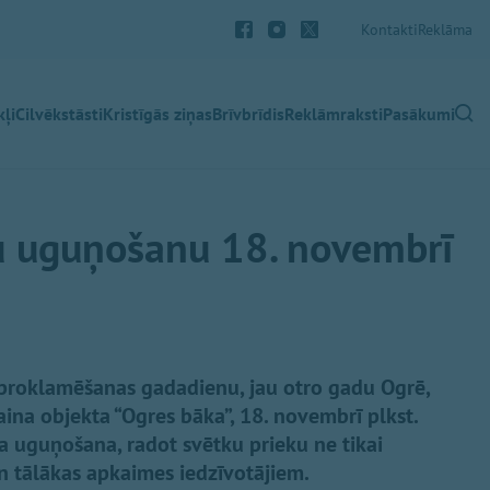
Kontakti
Reklāma
ļi
Cilvēkstāsti
Kristīgās ziņas
Brīvbrīdis
Reklāmraksti
Pasākumi
ņu uguņošanu 18. novembrī
 proklamēšanas gadadienu, jau otro gadu Ogrē,
aina objekta “Ogres bāka”, 18. novembrī plkst.
a uguņošana, radot svētku prieku ne tikai
n tālākas apkaimes iedzīvotājiem.