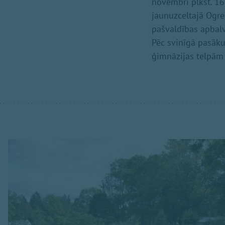
novembrī plkst. 16
jaunuzceltajā Ogre
pašvaldības apbalv
Pēc svinīgā pasāku
ģimnāzijas telpām 