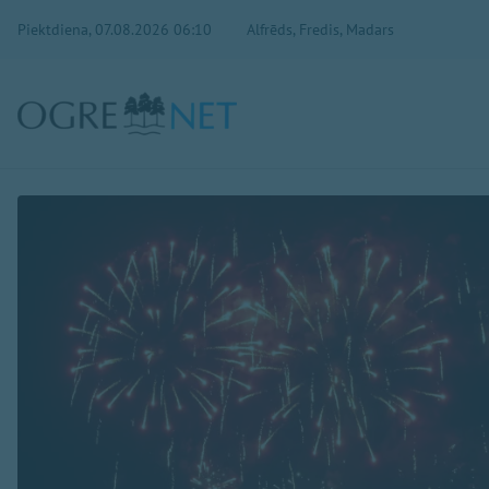
Piektdiena, 07.08.2026 06:10
Alfrēds, Fredis, Madars