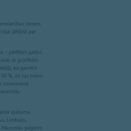
aimniecības zemes,
vijai jākļūst par
ts – pēdējos gados
karas ar grūtībām
klāj, ka gandrīz
z 50 %, un tas mūsu
ir saimniekot
 pesticīdu
stamā īpašuma
su, Limbažu,
a Mazozolu pagasts