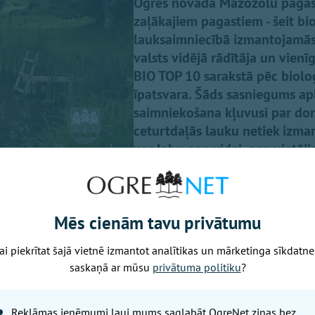
Ogres novada Mazozolu pagasts 
zaļākajiem pagastiem - šeit bi
lauksaimniecībā izmantojamās z
valsts vidējā rādītāja un vienī
BIO TOP 10 sarakstā pēc bioloģ
īpatsvara. Šāds sasniegums ap
saimniekošana kļuvusi par dom
ceturtdaļās lauku netiek izmant
par labu gan videi, gan vietēj
Mēs cienām tavu privātumu
ai piekrītat šajā vietnē izmantot analītikas un mārketinga sīkdatne
 Latvijas Bioloģiskās lauksaimniecības asociācijas (LBLA) 
saskaņā ar mūsu
privātuma politiku
?
itoriju BIO TOP 500, kas publicēts nozares žurnāla "BIOLOĢ
eidots pēc Lauku atbalsta dienesta statistikas par lauksa
Reklāmas ieņēmumi ļauj mums saglabāt OgreNet ziņas bez