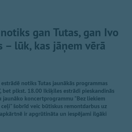
 notiks gan Tutas, gan Ivo
 – lūk, kas jāņem vērā
es estrādē notiks Tutas jaunākās programmas
 bet plkst. 18.00 Ikšķiles estrādi pieskandinās
vu jaunāko koncertprogrammu "Bez liekiem
s ceļi" šobrīd veic būtiskus remontdarbus uz
 apkārtnē ir apgrūtināta un iespējami ilgāki