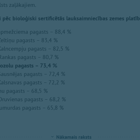
lsts zaļākajiem.
 pēc bioloģiski sertificētās lauksaimniecības zemes platīb
apmežciema pagasts – 88,4 %
eltiņu pagasts – 83,4 %
Kalncempju pagasts – 82,5 %
Rankas pagasts – 80,7 %
ozolu pagasts – 73,4 %
ausnējas pagasts – 72,4 %
alsnavas pagasts – 72,2 %
nu pagasts – 68,5 %
Druvienas pagasts – 68,2 %
umurdas pagasts – 65,8 %
Nākamais raksts