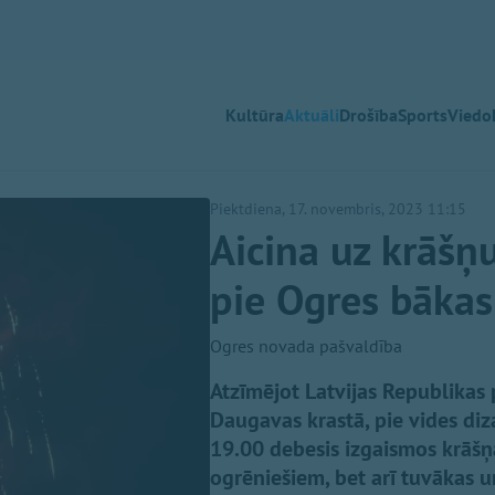
Kultūra
Aktuāli
Drošība
Sports
Viedok
Piektdiena, 17. novembris, 2023 11:15
Aicina uz krāš
pie Ogres bākas
Ogres novada pašvaldība
Atzīmējot Latvijas Republikas
Daugavas krastā, pie vides diz
19.00 debesis izgaismos krāšņ
ogrēniešiem, bet arī tuvākas u