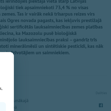
ierindojies piektajā vietā starp Latvijas
oloģiski tiek apsaimniekoti 73,4 % no visas
emes. Tas ir vairāk nekā trīsarpus reizes virs
gais Ogres novada pagasts, kas iekļuvis prestižajā
iski sertificētās lauksaimniecības zemes platības
liecina, ka Mazozolu pusē bioloģiskā
inējošo lauksaimniecības praksi – gandrīz trīs
oti minerālmēsli un sintētiskie pesticīdi, kas nāk
iem iedzīvotājiem un saimniekiem.
s,
Dalīties
apkopotā
ISKI" jaunākajā
imniecībā