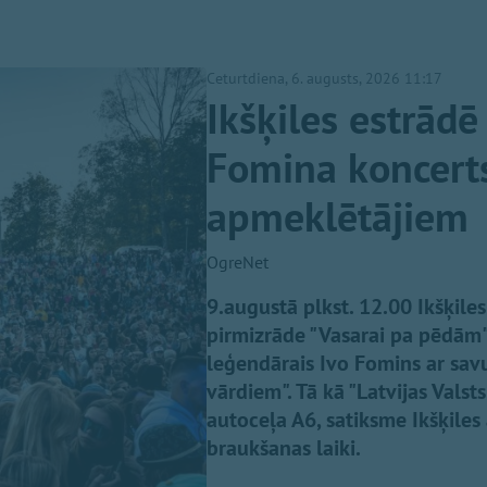
Ceturtdiena, 6. augusts, 2026 11:17
Ikšķiles estrādē
Fomina koncerts
apmeklētājiem
OgreNet
9.augustā plkst. 12.00 Ikšķil
pirmizrāde "Vasarai pa pēdām",
leģendārais Ivo Fomins ar sa
vārdiem". Tā kā "Latvijas Valst
autoceļa A6, satiksme Ikšķiles
braukšanas laiki.