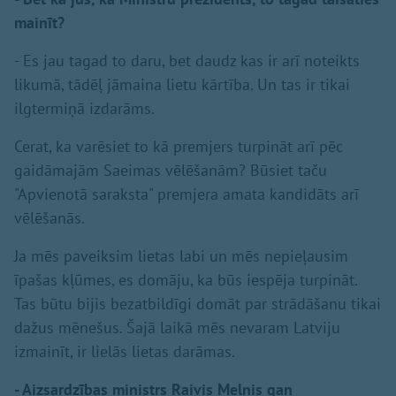
mainīt?
- Es jau tagad to daru, bet daudz kas ir arī noteikts
likumā, tādēļ jāmaina lietu kārtība. Un tas ir tikai
ilgtermiņā izdarāms.
Cerat, ka varēsiet to kā premjers turpināt arī pēc
gaidāmajām Saeimas vēlēšanām? Būsiet taču
"Apvienotā saraksta" premjera amata kandidāts arī
vēlēšanās.
Ja mēs paveiksim lietas labi un mēs nepieļausim
īpašas kļūmes, es domāju, ka būs iespēja turpināt.
Tas būtu bijis bezatbildīgi domāt par strādāšanu tikai
dažus mēnešus. Šajā laikā mēs nevaram Latviju
izmainīt, ir lielās lietas darāmas.
- Aizsardzības ministrs Raivis Melnis gan