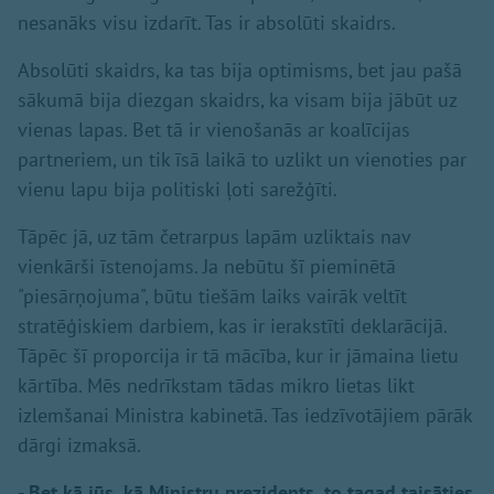
nesanāks visu izdarīt. Tas ir absolūti skaidrs.
Absolūti skaidrs, ka tas bija optimisms, bet jau pašā
sākumā bija diezgan skaidrs, ka visam bija jābūt uz
vienas lapas. Bet tā ir vienošanās ar koalīcijas
partneriem, un tik īsā laikā to uzlikt un vienoties par
vienu lapu bija politiski ļoti sarežģīti.
Tāpēc jā, uz tām četrarpus lapām uzliktais nav
vienkārši īstenojams. Ja nebūtu šī pieminētā
"piesārņojuma", būtu tiešām laiks vairāk veltīt
stratēģiskiem darbiem, kas ir ierakstīti deklarācijā.
Tāpēc šī proporcija ir tā mācība, kur ir jāmaina lietu
kārtība. Mēs nedrīkstam tādas mikro lietas likt
izlemšanai Ministra kabinetā. Tas iedzīvotājiem pārāk
dārgi izmaksā.
- Bet kā jūs, kā Ministru prezidents, to tagad taisāties