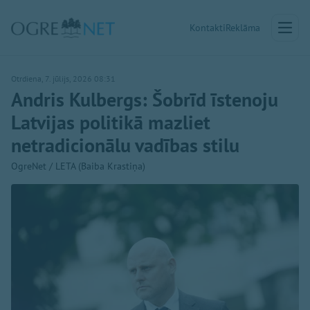
Kontakti
Reklāma
Otrdiena, 7. jūlijs, 2026 08:31
Andris Kulbergs: Šobrīd īstenoju
Latvijas politikā mazliet
netradicionālu vadības stilu
OgreNet / LETA (Baiba Krastiņa)