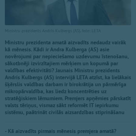
Ministru prezidents Andris Kulbergs (AS), foto: LETA
Ministru prezidenta amatā aizvadīts nedaudz vairāk
kā mēnesis. Kādi ir Andra Kulberga (AS) asie
novērojumi par nepieciešamo uzdevumu īstenošanu,
sākotbnēji izvirzītajiem mērķiem un kopumā par
valdības efektivitāti? Jaunais Ministru prezidents
Andris Kulbergs (AS) intervijā LETA atzīst, ka lielākais
šķērslis valdības darbam ir birokrātija un pārmērīga
mikropārvaldība, kas liedz koncentrēties uz
stratēģiskiem lēmumiem. Premjers apņēmies pārskatīt
valsts tēriņus, vismaz sākt reformēt IT iepirkumu
sistēmu, paātrināt civilās aizsardzības stiprināšanu
- Kā aizvadīts pirmais mēnesis premjera amatā?