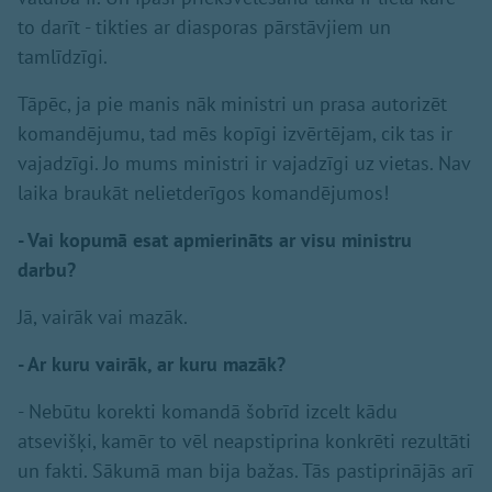
to darīt - tikties ar diasporas pārstāvjiem un
tamlīdzīgi.
Tāpēc, ja pie manis nāk ministri un prasa autorizēt
komandējumu, tad mēs kopīgi izvērtējam, cik tas ir
vajadzīgi. Jo mums ministri ir vajadzīgi uz vietas. Nav
laika braukāt nelietderīgos komandējumos!
- Vai kopumā esat apmierināts ar visu ministru
darbu?
Jā, vairāk vai mazāk.
- Ar kuru vairāk, ar kuru mazāk?
- Nebūtu korekti komandā šobrīd izcelt kādu
atsevišķi, kamēr to vēl neapstiprina konkrēti rezultāti
un fakti. Sākumā man bija bažas. Tās pastiprinājās arī