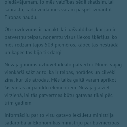
piedāvājumam. To mēs valdības sēdē skatīsim, lai
saprastu, kādā veidā mēs varam paspēt izmantot
Eiropas naudu.
Otrs uzdevums ir panākt, lai pašvaldībās, kur jau ir
patvertņu telpas, noņemtu visus liekos šķēršļus, ko
mēs redzam tajos 509 piemēros, kāpēc tas nestrādā
un kāpēc tas bija tik dārgi.
Nevajag mums uzbūvēt ideālo patvertni. Mums vajag
vienkārši sākt ar to, ka ir telpas, norādes un cilvēki
zina, kur tās atrodas. Mēs laika gaitā varam aprīkot
šīs vietas ar papildu elementiem. Nevajag aiziet
virzienā, lai tās patvertnes būtu gatavas tikai pēc
trim gadiem.
Informāciju par to visu gatavo Iekšlietu ministrija
sadarbībā ar Ekonomikas ministriju par būvniecības