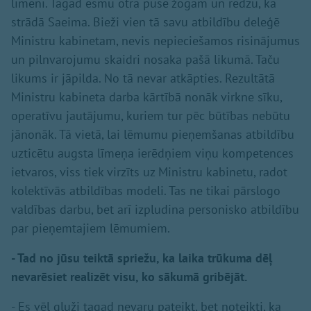
līmenī. Tagad esmu otrā pusē žogam un redzu, kā
strādā Saeima. Bieži vien tā savu atbildību deleģē
Ministru kabinetam, nevis nepieciešamos risinājumus
un pilnvarojumu skaidri nosaka pašā likumā. Taču
likums ir jāpilda. No tā nevar atkāpties. Rezultātā
Ministru kabineta darba kārtībā nonāk virkne sīku,
operatīvu jautājumu, kuriem tur pēc būtības nebūtu
jānonāk. Tā vietā, lai lēmumu pieņemšanas atbildību
uzticētu augsta līmeņa ierēdņiem viņu kompetences
ietvaros, viss tiek virzīts uz Ministru kabinetu, radot
kolektīvās atbildības modeli. Tas ne tikai pārslogo
valdības darbu, bet arī izpludina personisko atbildību
par pieņemtajiem lēmumiem.
- Tad no jūsu teiktā spriežu, ka laika trūkuma dēļ
nevarēsiet realizēt visu, ko sākumā gribējāt.
- Es vēl gluži tagad nevaru pateikt, bet noteikti, ka