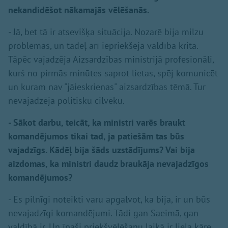
nekandidēšot nākamajās vēlēšanās.
- Jā, bet tā ir atsevišķa situācija. Nozarē bija milzu
problēmas, un tādēļ arī iepriekšējā valdība krita.
Tāpēc vajadzēja Aizsardzības ministrijā profesionāli,
kurš no pirmās minūtes saprot lietas, spēj komunicēt
un kuram nav "jāieskrienas" aizsardzības tēmā. Tur
nevajadzēja politisku cilvēku.
- Sākot darbu, teicāt, ka ministri varēs braukt
komandējumos tikai tad, ja patiešām tas būs
vajadzīgs. Kādēļ bija šāds uzstādījums? Vai bija
aizdomas, ka ministri daudz braukāja nevajadzīgos
komandējumos?
- Es pilnīgi noteikti varu apgalvot, ka bija, ir un būs
nevajadzīgi komandējumi. Tādi gan Saeimā, gan
valdībā ir. Un īpaši priekšvēlēšanu laikā ir liela kāre