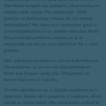
Man Meļņa kungam bija jautājums, cik procentus no
robežas varēs nosegt. Viņi atbilde bija - 100%
Krievijas un Baltkrievijas robežas. Ko tas nozīmē
iedzīvotājiem? Mēs katru reizi necelsimies gaisā ar
iznīcinātājlidmašīnu un ar raķetēm nešausim. Mums
būs pirmatnējā pretdronu sistēma, un, ja tā
nenostrādā, tad būs jau otra alternatīva. Tas ir viens
piemērs.
Otrs - patvertņu programma. Ļoti konkrēta lieta, kur
bija problēmas un par ko man bija pārsteigums.
Mums bija Eiropas nauda, bija 509 projekti, no
kuriem tikai viens ir realizēts.
Un mēs sapratām, ka tas ir izgāzies pasākums un ir
jāpārtrauc. Nauda vēl ir pieejama, ir iespējams vēlreiz
startēt un laicīgi izdarīt. Mēs vienojāmies unificēt tā