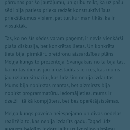
pārrunas par šo jautājumu, un gribu teikt, ka uz pašu
sēdi bija patiess prieks redzēt konstruktīvi īsus
priekšlikumus visiem, pat tur, kur man likās, ka ir
vissliktāk.
Tas, ko no šīs sēdes varam paņemt, ir nevis vienkārši
plaša diskusija, bet konkrētas lietas. Un konkrēta
lieta bija, pirmkārt, pretdronu aizsardzības plāns.
Meļņa kungs to prezentēja. Svarīgākais no tā bija tas,
ka no tās dienas jau ir uzstādītas ierīces, kas mums
jau uzlabo situāciju, kas līdz šim nebija izdarītas.
Mums bija nopirktas mantas, bet aizmirsts bija
nopirkt programmatūru. Iedomājieties, mums ir
dzelži - tā kā kompjūters, bet bez operētājsistēmas.
Meļņa kungs paveica neiespējamo un divās nedēļās
realizēja to, kas nebija izdarīts gadu. Tagad līdz
augusta beigām ir dots laiks uzlikt pilno sistēmu.