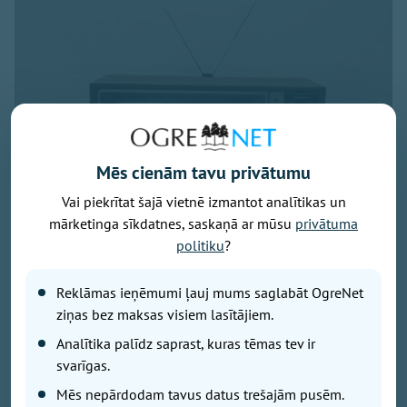
Mēs cienām tavu privātumu
Vai piekrītat šajā vietnē izmantot analītikas un
mārketinga sīkdatnes, saskaņā ar mūsu
privātuma
politiku
?
Foto: OVV
Reklāmas ieņēmumi ļauj mums saglabāt OgreNet
Ziņa par maksas Virszemes TV pārtraukšanu daļai
ziņas bez maksas visiem lasītājiem.
skatītāju radījusi bažas: vai nākamgad televizors
vairs neko nerādīs, būs jāmaina antena un dekoders
Analītika palīdz saprast, kuras tēmas tev ir
vai obligāti jāpieslēdz internets? Tas, ka no nākamā
svarīgas.
gada «Tet» vairs nenodrošinās maksas Virszemes
Mēs nepārdodam tavus datus trešajām pusēm.
televīziju, nebūt nenozīmē, ka ar antenu uztveramā