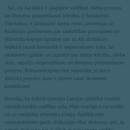
- Tas, cik īsā laikā ir jāapgūst valdības darba process
un lēmumu pieņemšanas kārtība, ir fantastiski.
Vienlaikus ir jāiepazīst darba ritms, jāvienojas ar
koalīcijas partneriem par sadarbības principiem un
jāizveido kopīga izpratne par to, kā strādāsim.
Jebkurā jaunā komandā ir nepieciešams laiks, lai
saskaņotu gaidas un izpratni par darba kārtību, darba
stilu, sapulču organizēšanu un lēmumu pieņemšanas
procesu. Brīnumreceptes šeit nepastāv, jo tas ir
dabisks process, kam ir jāiziet cauri ikvienam
kolektīvam.
Domāju, ka šobrīd īstenoju Latvijas politikā mazliet
netradicionālu vadības stilu. Man svarīga ir racionāla
un uz rezultātu orientēta pieeja. Valdībā mēs
neiesaistāmies garās diskusijās tikai diskusiju pēc. Ja
notiek diskusija, tai ir jābūt ar pievienoto vērtību.