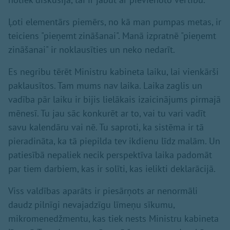
Ļoti elementārs piemērs, no kā man pumpas metas, ir
teiciens "pieņemt zināšanai". Manā izpratnē "pieņemt
zināšanai" ir noklausīties un neko nedarīt.
Es negribu tērēt Ministru kabineta laiku, lai vienkārši
paklausītos. Tam mums nav laika. Laika zaglis un
vadība pār laiku ir bijis lielākais izaicinājums pirmajā
mēnesī. Tu jau sāc konkurēt ar to, vai tu vari vadīt
savu kalendāru vai nē. Tu saproti, ka sistēma ir tā
pieradināta, ka tā piepilda tev ikdienu līdz malām. Un
patiesībā nepaliek necik perspektīva laika padomāt
par tiem darbiem, kas ir solīti, kas ielikti deklarācijā.
Viss valdības aparāts ir piesārņots ar nenormāli
daudz pilnīgi nevajadzīgu līmeņu sīkumu,
mikromenedžmentu, kas tiek nests Ministru kabineta