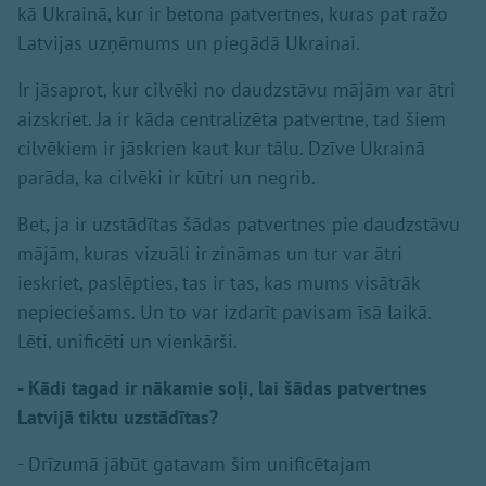
kā Ukrainā, kur ir betona patvertnes, kuras pat ražo
Latvijas uzņēmums un piegādā Ukrainai.
Ir jāsaprot, kur cilvēki no daudzstāvu mājām var ātri
aizskriet. Ja ir kāda centralizēta patvertne, tad šiem
cilvēkiem ir jāskrien kaut kur tālu. Dzīve Ukrainā
parāda, ka cilvēki ir kūtri un negrib.
Bet, ja ir uzstādītas šādas patvertnes pie daudzstāvu
mājām, kuras vizuāli ir zināmas un tur var ātri
ieskriet, paslēpties, tas ir tas, kas mums visātrāk
nepieciešams. Un to var izdarīt pavisam īsā laikā.
Lēti, unificēti un vienkārši.
- Kādi tagad ir nākamie soļi, lai šādas patvertnes
Latvijā tiktu uzstādītas?
- Drīzumā jābūt gatavam šim unificētajam