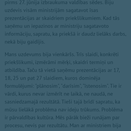
pirms 27. jūnija izbraukuma valdības sēdes. Biju
uzdevis visām ministrijām sagatavot īsas
prezentācijas ar skaidriem priekšlikumiem. Kad tās
saņēmu un iepazinos ar ministriju sagatavoto
informāciju, sapratu, ka priekšā ir daudz lielāks darbs,
nekā biju gaidījis.
Mans uzdevums bija vienkāršs. Trīs slaidi, konkrēti
priekšlikumi, izmērāmi mērķi, skaidri termiņi un
atbildība. Taču tā vietā saņēmu prezentācijas ar 17,
18, 25 un pat 27 slaidiem, kuros dominēja
formulējumi: "plānosim", "darīsim", "īstenosim". Tie ir
vārdi, kurus nevar izmērīt ne laikā, ne naudā, ne
sasniedzamajā rezultātā. Tieši tajā brīdī sapratu, ka
mūsu lielākā problēma nav ideju trūkums. Problēma
ir pārvaldības kultūra. Mēs pārāk bieži runājam par
procesu, nevis par rezultātu. Man ar ministriem bija