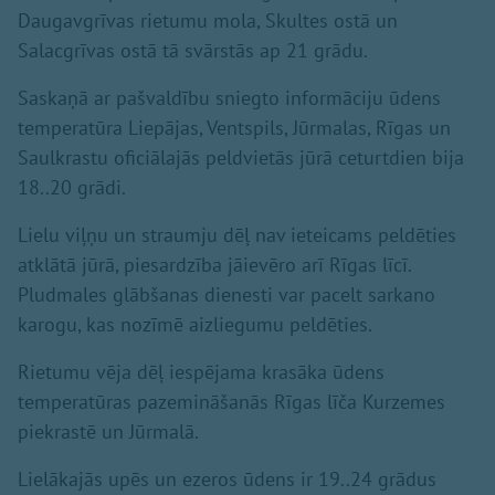
Daugavgrīvas rietumu mola, Skultes ostā un
Salacgrīvas ostā tā svārstās ap 21 grādu.
Saskaņā ar pašvaldību sniegto informāciju ūdens
temperatūra Liepājas, Ventspils, Jūrmalas, Rīgas un
Saulkrastu oficiālajās peldvietās jūrā ceturtdien bija
18..20 grādi.
Lielu viļņu un straumju dēļ nav ieteicams peldēties
atklātā jūrā, piesardzība jāievēro arī Rīgas līcī.
Pludmales glābšanas dienesti var pacelt sarkano
karogu, kas nozīmē aizliegumu peldēties.
Rietumu vēja dēļ iespējama krasāka ūdens
temperatūras pazemināšanās Rīgas līča Kurzemes
piekrastē un Jūrmalā.
Lielākajās upēs un ezeros ūdens ir 19..24 grādus