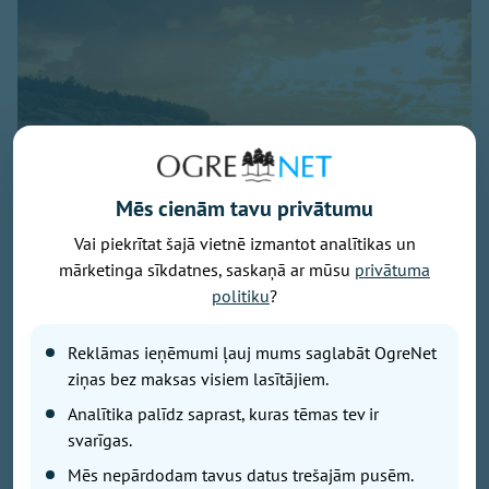
Mēs cienām tavu privātumu
Vai piekrītat šajā vietnē izmantot analītikas un
Baltijas jūra, foto - unsplash.com
mārketinga sīkdatnes, saskaņā ar mūsu
privātuma
Latvijā noslēdzies gada gaišākais ceturksnis un sākas
politiku
?
solārais rudens. Gada gaišākais ceturksnis jeb solārā
vasara sākās 7. maijā un beidzās 5. augustā, savukārt
Reklāmas ieņēmumi ļauj mums saglabāt OgreNet
tumšākie trīs mēneši jeb solārā ziema būs periods no
ziņas bez maksas visiem lasītājiem.
6. novembra līdz 4. februārim.
Analītika palīdz saprast, kuras tēmas tev ir
svarīgas.
Gadalaikus iedala dažādi. Astronomiskā vasara šogad
Mēs nepārdodam tavus datus trešajām pusēm.