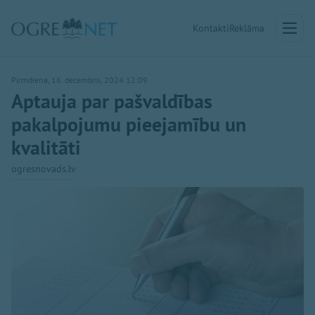
Kontakti
Reklāma
Pirmdiena, 16. decembris, 2024 12:09
Aptauja par pašvaldības
pakalpojumu pieejamību un
kvalitāti
ogresnovads.lv