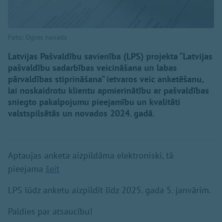
Foto: Ogres novads
Latvijas Pašvaldību savienība (LPS) projekta “Latvijas
pašvaldību sadarbības veicināšana un labas
pārvaldības stiprināšana” ietvaros veic anketēšanu,
lai noskaidrotu klientu apmierinātību ar pašvaldības
sniegto pakalpojumu pieejamību un kvalitāti
valstspilsētās un novados 2024. gadā.
Aptaujas anketa aizpildāma elektroniski, tā
pieejama
šeit
LPS lūdz anketu aizpildīt līdz 2025. gada 5. janvārim.
Paldies par atsaucību!