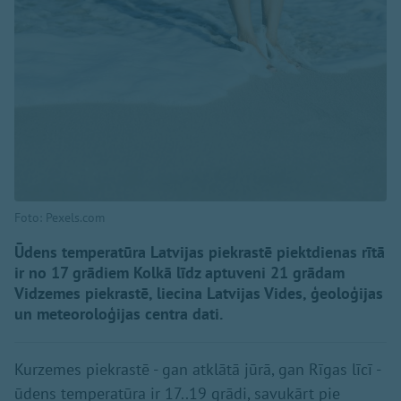
Foto: Pexels.com
Ūdens temperatūra Latvijas piekrastē piektdienas rītā
ir no 17 grādiem Kolkā līdz aptuveni 21 grādam
Vidzemes piekrastē, liecina Latvijas Vides, ģeoloģijas
un meteoroloģijas centra dati.
Kurzemes piekrastē - gan atklātā jūrā, gan Rīgas līcī -
ūdens temperatūra ir 17..19 grādi, savukārt pie