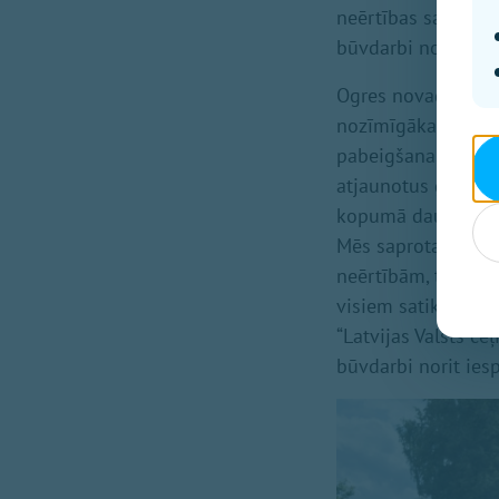
neērtības satiksmes
būvdarbi noslēgsie
Ogres novada pašva
nozīmīgākajiem sat
pabeigšanas iedzīv
atjaunotus gājēju 
kopumā daudz ērtā
Mēs saprotam, ka 
neērtībām, tomēr t
visiem satiksmes d
“Latvijas Valsts ce
būvdarbi norit ies