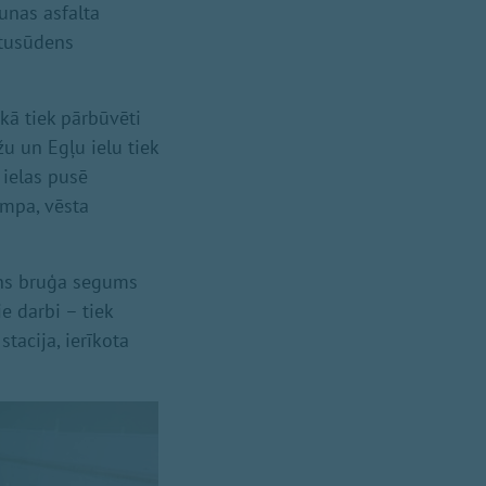
aunas asfalta
etusūdens
kā tiek pārbūvēti
žu un Egļu ielu tiek
 ielas pusē
ampa, vēsta
auns bruģa segums
 darbi – tiek
tacija, ierīkota