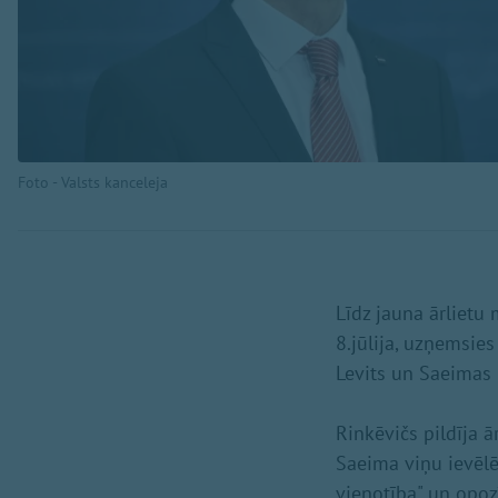
Foto - Valsts kanceleja
Līdz jauna ārlietu
8.jūlija, uzņemsies
Levits un Saeimas 
Rinkēvičs pildīja 
Saeima viņu ievēlē
vienotība" un opozī