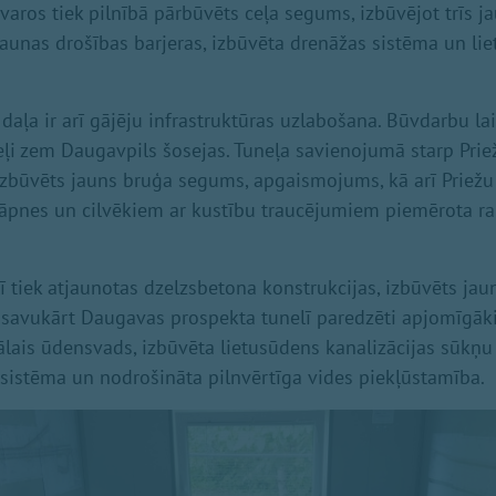
etvaros tiek pilnībā pārbūvēts ceļa segums, izbūvējot trīs j
 jaunas drošības barjeras, izbūvēta drenāžas sistēma un li
daļa ir arī gājēju infrastruktūras uzlabošana. Būvdarbu lai
neļi zem Daugavpils šosejas. Tuneļa savienojumā starp Prie
izbūvēts jauns bruģa segums, apgaismojums, kā arī Priežu
kāpnes un cilvēkiem ar kustību traucējumiem piemērota r
elī tiek atjaunotas dzelzsbetona konstrukcijas, izbūvēts j
savukārt Daugavas prospekta tunelī paredzēti apjomīgākie
lais ūdensvads, izbūvēta lietusūdens kanalizācijas sūkņu s
istēma un nodrošināta pilnvērtīga vides piekļūstamība.