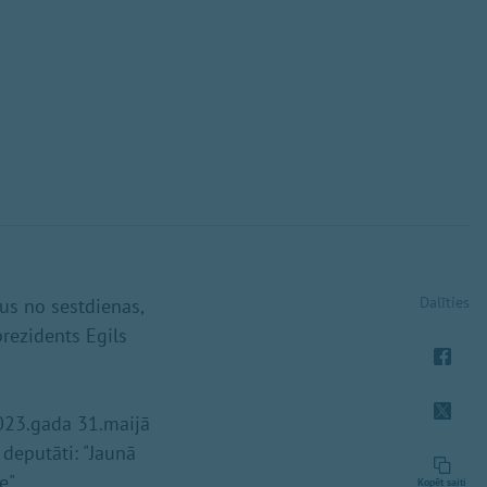
Dalīties
us no sestdienas,
prezidents Egils
2023.gada 31.maijā
 deputāti: "Jaunā
e".
Kopēt saiti