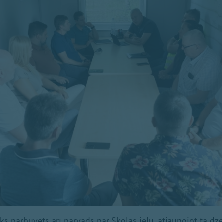
iks pārbūvēts arī pārvads pār Skolas ielu, atjaunojot tā d