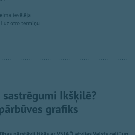
eima ievēlēja
i uz otro termiņu
s sastrēgumi Ikšķilē?
pārbūves grafiks
as pārstāvji tikās ar VSIA “Latvijas Valsts ceļi” un