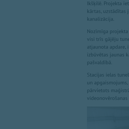
Ikšķilē. Projekta i
kārtas, uzstādītas
kanalizācija.
Nozīmīga projekta 
visi trīs gājēju tu
atjaunota apdare, 
izbūvētas jaunas 
pašvaldībā.
Stacijas ielas tun
un apgaismojums, 
pārvietots maģistrā
videonovērošanas s