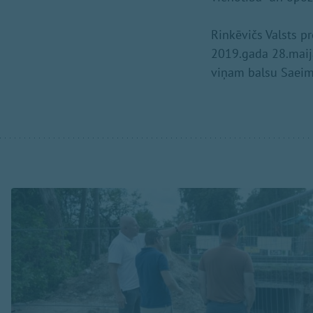
Rinkēvičs Valsts p
2019.gada 28.maijā
viņam balsu Saeimā