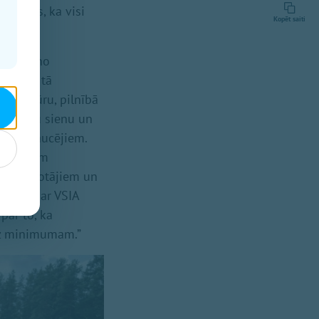
redzēts, ka visi
Kopēt saiti
 viens no
kā. Pēc tā
struktūru, pilnībā
ttrokšņu sienu un
autobraucējiem.
r zināmām
s iedzīvotājiem un
 tiekas ar VSIA
par to, ka
īdz minimumam.”