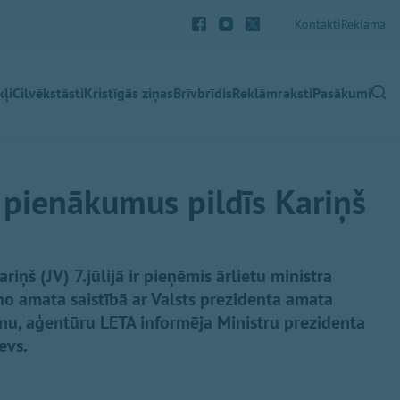
Kontakti
Reklāma
ļi
Cilvēkstāsti
Kristīgās ziņas
Brīvbrīdis
Reklāmraksti
Pasākumi
a pienākumus pildīs Kariņš
riņš (JV) 7.jūlijā ir pieņēmis ārlietu ministra
o amata saistībā ar Valsts prezidenta amata
u, aģentūru LETA informēja Ministru prezidenta
evs.