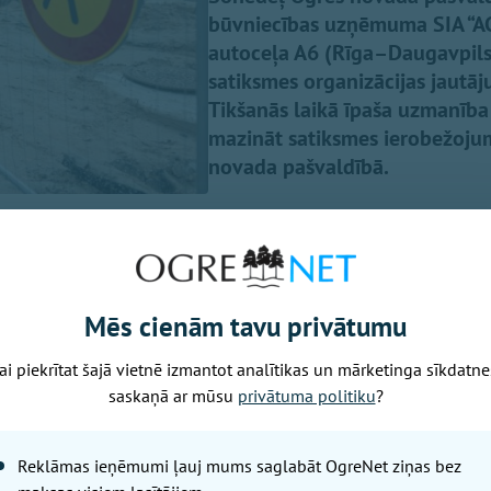
būvniecības uzņēmuma SIA “ACBR
autoceļa A6 (Rīga–Daugavpils)
satiksmes organizācijas jautā
Tikšanās laikā īpaša uzmanība t
mazināt satiksmes ierobežojum
novada pašvaldībā.
Mēs cienām tavu privātumu
u veicēju sniegto informāciju pašlaik slēgto braukšanas 
ai piekrītat šajā vietnē izmantot analītikas un mārketinga sīkdatne
ots atvērt satiksmei šī gada septembrī. Pēc tam būvdarbi t
saskaņā ar mūsu
privātuma politiku
?
lu, saglabājot satiksmes organizāciju atbilstoši darbu gai
bu tehnoloģiskās prasības, ziemas sezonā objektā paredz
Reklāmas ieņēmumi ļauj mums saglabāt OgreNet ziņas bez
epieciešams, lai nodrošinātu būvdarbu kvalitāti un vienl