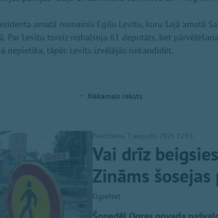
rezidenta amatā nomainīs Egilu Levitu, kuru šajā amatā Sa
. Par Levitu toreiz nobalsoja 61 deputāts, bet pārvēlēšana
 nepietika, tāpēc Levits izvēlējās nekandidēt.
Nākamais raksts
Piektdiena, 7. augusts, 2026 12:01
Vai drīz beigsie
Zināms šosejas 
OgreNet
Šonedēļ Ogres novada pašvaldīb