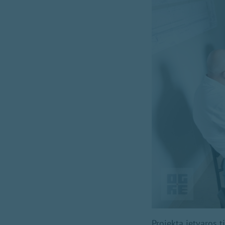
Projekta ietvaros t