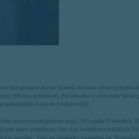
 ministra apstiprināšanai Saeimā ministra amata pienākum
 pats Ministru prezidents. Par lēmumu ir informēts Valsts 
priekšsēdētājs Edvards Smiltēns (AS).
ārlietu ministra pienākumus kopš 2011.gada 25.oktobra. 
ja par Valsts prezidentu. Par viņa ievēlēšanu nobalsoja 52
cijas partijas - Zaļo un zemnieku savienība un "Progresīvi