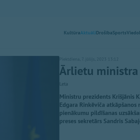
Kultūra
Aktuāli
Drošība
Sports
Viedok
Piektdiena, 7. jūlijs, 2023 13:12
Ārlietu ministr
Leta
Ministru prezidents Krišjānis Ka
Edgara Rinkēviča atkāpšanos n
pienākumu pildīšanas uzsākšan
preses sekretārs Sandris Sabaj