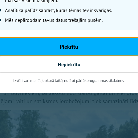
maksas visiem lasītājiem.
 dalībniekiem laikā, kad aktīvi būvdarbi nav iespējami. Pa
Analītika palīdz saprast, kuras tēmas tev ir svarīgas.
s 2027. gada vasarā.
Mēs nepārdodam tavus datus trešajām pusēm.
ldības domes priekšsēdētājs Andris Krauja uzsver: “Šis ir
iksmes infrastruktūras projektiem Ikšķilē pēdējo gadu lai
otāji iegūs drošāku un mūsdienīgāku valsts autoceļa infra
Piekrītu
tuneļus, jaunu gājēju un velosipēdistu ceļu līdz Ogrei, pre
ku un drošāku vidi gan gājējiem un velobraucējiem, gan 
Nepiekrītu
būvdarbu laikā iedzīvotājiem vienmēr nākas saskarties a
ās ir īslaicīgas, savukārt projekta ieguvumi kalpos Ikšķile
Izvēli vari mainīt jebkurā laikā, notīrot pārlūkprogrammas sīkdatnes.
alībniekiem vēl daudzus gadus. Tāpēc pašvaldība regulāri
ļi” un būvniekiem, lai sekotu līdzi darbu gaitai un vienotos 
pējami raiti un satiksmes ierobežojumi tiek samazināti l