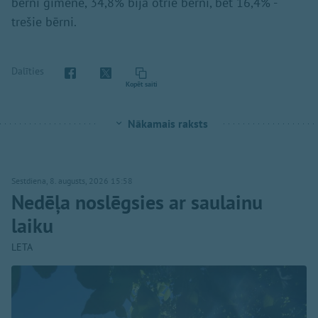
bērni ģimenē, 34,8% bija otrie bērni, bet 16,4% -
trešie bērni.
Dalīties
Kopēt saiti
Nākamais raksts
Sestdiena, 8. augusts, 2026 15:58
Nedēļa noslēgsies ar saulainu
laiku
LETA