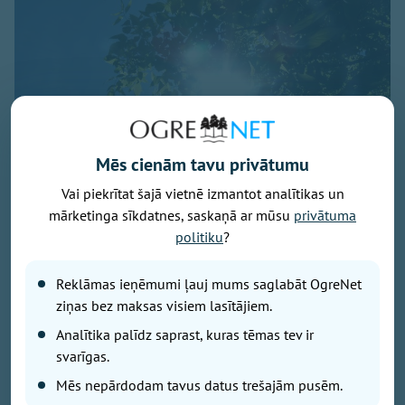
Mēs cienām tavu privātumu
Vai piekrītat šajā vietnē izmantot analītikas un
mārketinga sīkdatnes, saskaņā ar mūsu
privātuma
Foto: pexels.com
politiku
?
Svētdien laika apstākļus valstī noteiks anticiklons -
Reklāmas ieņēmumi ļauj mums saglabāt OgreNet
dienas sākumā daudzviet valstī saulains un sauss
ziņas bez maksas visiem lasītājiem.
laiks, liecina sinoptiķu prognozes.
Analītika palīdz saprast, kuras tēmas tev ir
svarīgas.
No dienas vidus mākoņu daudzums palielināsies,
Mēs nepārdodam tavus datus trešajām pusēm.