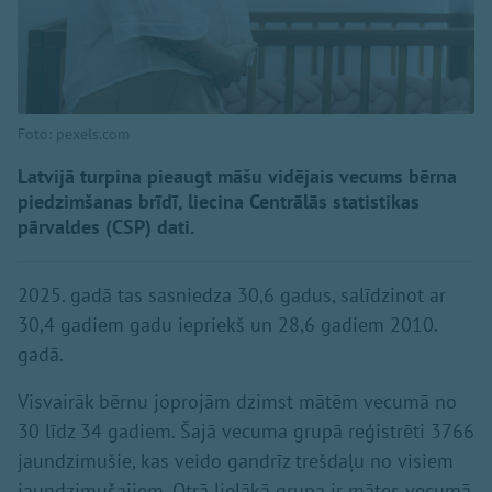
Foto: pexels.com
Latvijā turpina pieaugt māšu vidējais vecums bērna
piedzimšanas brīdī, liecina Centrālās statistikas
pārvaldes (CSP) dati.
2025. gadā tas sasniedza 30,6 gadus, salīdzinot ar
30,4 gadiem gadu iepriekš un 28,6 gadiem 2010.
gadā.
Visvairāk bērnu joprojām dzimst mātēm vecumā no
30 līdz 34 gadiem. Šajā vecuma grupā reģistrēti 3766
jaundzimušie, kas veido gandrīz trešdaļu no visiem
jaundzimušajiem. Otrā lielākā grupa ir mātes vecumā