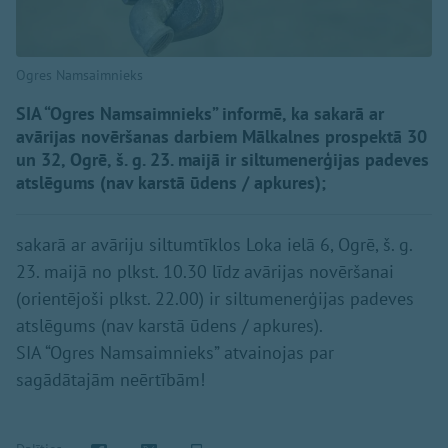
Ogres Namsaimnieks
SIA “Ogres Namsaimnieks” informē, ka sakarā ar
avārijas novēršanas darbiem Mālkalnes prospektā 30
un 32, Ogrē, š. g. 23. maijā ir siltumenerģijas padeves
atslēgums (nav karstā ūdens / apkures);
sakarā ar avāriju siltumtīklos Loka ielā 6, Ogrē, š. g.
23. maijā no plkst. 10.30 līdz avārijas novēršanai
(orientējoši plkst. 22.00) ir siltumenerģijas padeves
atslēgums (nav karstā ūdens / apkures).
SIA “Ogres Namsaimnieks” atvainojas par
sagādātajām neērtībām!