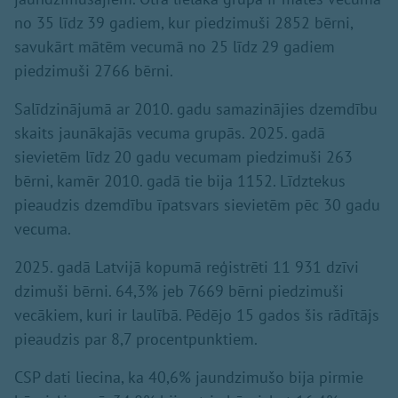
no 35 līdz 39 gadiem, kur piedzimuši 2852 bērni,
savukārt mātēm vecumā no 25 līdz 29 gadiem
piedzimuši 2766 bērni.
Salīdzinājumā ar 2010. gadu samazinājies dzemdību
skaits jaunākajās vecuma grupās. 2025. gadā
sievietēm līdz 20 gadu vecumam piedzimuši 263
bērni, kamēr 2010. gadā tie bija 1152. Līdztekus
pieaudzis dzemdību īpatsvars sievietēm pēc 30 gadu
vecuma.
2025. gadā Latvijā kopumā reģistrēti 11 931 dzīvi
dzimuši bērni. 64,3% jeb 7669 bērni piedzimuši
vecākiem, kuri ir laulībā. Pēdējo 15 gados šis rādītājs
pieaudzis par 8,7 procentpunktiem.
CSP dati liecina, ka 40,6% jaundzimušo bija pirmie