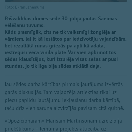
Foto: Ekrānuzņēmums
Pašvaldības domes sēdē 30. jūlijā jautās Saeimas
vēlēšanu tuvums.
Kāds prasmīgāk, cits ne tik veiksmīgi žonglēja ar
vārdiem, lai it kā iestātos par iedzīvotāju vajadzībām,
bet rezultātā runas griezās pa apli kā adata,
iestrēgusi vecā vinila platē. Var vien apbrīnot tos
sēdes klausītājus, kuri izturēja visas sešas ar pusi
stundas, jo tik ilga bija sēdes atklātā daļa.
Jau sēdes darba kārtības pirmais jautājums izvērtās
garās diskusijās. Tam vajadzēja attiekties tikai uz
piecu papildu jautājumu iekļaušanu darba kārtībā,
taču drīz vien saruna aizvirzījās pavisam citā gultnē.
«Opozicionāram» Marisam Martinsonam uzreiz bija
priekšlikums – lēmuma projekts attiecībā uz