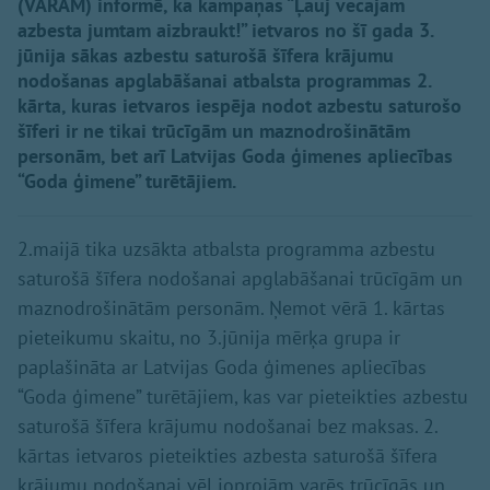
(VARAM) informē, ka kampaņas “Ļauj vecajam
azbesta jumtam aizbraukt!” ietvaros no šī gada 3.
jūnija sākas azbestu saturošā šīfera krājumu
nodošanas apglabāšanai atbalsta programmas 2.
kārta, kuras ietvaros iespēja nodot azbestu saturošo
šīferi ir ne tikai trūcīgām un maznodrošinātām
personām, bet arī Latvijas Goda ģimenes apliecības
“Goda ģimene” turētājiem.
2.maijā tika uzsākta atbalsta programma azbestu
saturošā šīfera nodošanai apglabāšanai trūcīgām un
maznodrošinātām personām. Ņemot vērā 1. kārtas
pieteikumu skaitu, no 3.jūnija mērķa grupa ir
paplašināta ar Latvijas Goda ģimenes apliecības
“Goda ģimene” turētājiem, kas var pieteikties azbestu
saturošā šīfera krājumu nodošanai bez maksas. 2.
kārtas ietvaros pieteikties azbesta saturošā šīfera
krājumu nodošanai vēl joprojām varēs trūcīgās un