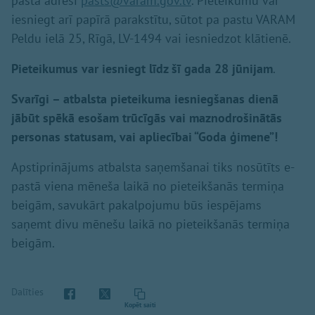
pasta adresi
pasts@varam.gov.lv
. Pieteikumu var
iesniegt arī papīrā parakstītu, sūtot pa pastu VARAM
Peldu ielā 25, Rīgā, LV-1494 vai iesniedzot klātienē.
Pieteikumus var iesniegt līdz šī gada 28 jūnijam
.
Svarīgi – atbalsta pieteikuma iesniegšanas dienā
jābūt spēkā esošam trūcīgās vai maznodrošinātās
personas statusam, vai apliecībai “Goda ģimene”!
Apstiprinājums atbalsta saņemšanai tiks nosūtīts e-
pastā viena mēneša laikā no pieteikšanās termiņa
beigām, savukārt pakalpojumu būs iespējams
saņemt divu mēnešu laikā no pieteikšanās termiņa
beigām.
Dalīties
Kopēt saiti