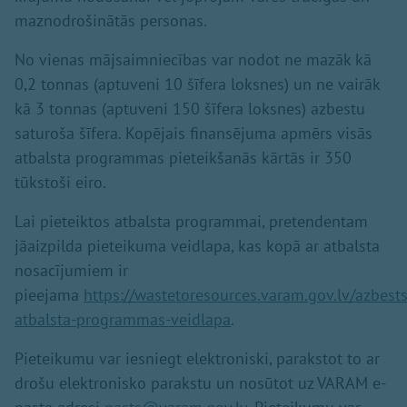
maznodrošinātās personas.
No vienas mājsaimniecības var nodot ne mazāk kā
0,2 tonnas (aptuveni 10 šīfera loksnes) un ne vairāk
kā 3 tonnas (aptuveni 150 šīfera loksnes) azbestu
saturoša šīfera. Kopējais finansējuma apmērs visās
atbalsta programmas pieteikšanās kārtās ir 350
tūkstoši eiro.
Lai pieteiktos atbalsta programmai, pretendentam
jāaizpilda pieteikuma veidlapa, kas kopā ar atbalsta
nosacījumiem ir
pieejama
https://wastetoresources.varam.gov.lv/azbest
atbalsta-programmas-veidlapa
.
Pieteikumu var iesniegt elektroniski, parakstot to ar
drošu elektronisko parakstu un nosūtot uz VARAM e-