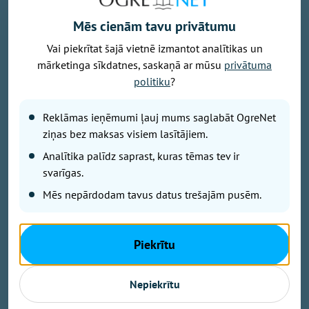
Mēs cienām tavu privātumu
Vai piekrītat šajā vietnē izmantot analītikas un
Foto: pexels.com
mārketinga sīkdatnes, saskaņā ar mūsu
privātuma
Latvijā turpina pieaugt māšu vidējais vecums bērna
politiku
?
piedzimšanas brīdī, liecina Centrālās statistikas
pārvaldes (CSP) dati.
Reklāmas ieņēmumi ļauj mums saglabāt OgreNet
ziņas bez maksas visiem lasītājiem.
2025. gadā tas sasniedza 30,6 gadus, salīdzinot ar
Analītika palīdz saprast, kuras tēmas tev ir
30,4 gadiem gadu iepriekš un 28,6 gadiem 2010.
svarīgas.
gadā.
Mēs nepārdodam tavus datus trešajām pusēm.
Visvairāk bērnu joprojām dzimst mātēm vecumā no
30 līdz 34 gadiem. Šajā vecuma grupā reģistrēti 3766
Piekrītu
jaundzimušie, kas veido gandrīz trešdaļu no visiem
jaundzimušajiem. Otrā lielākā grupa ir mātes vecumā
Nepiekrītu
no 35 līdz 39 gadiem, kur piedzimuši 2852 bērni,