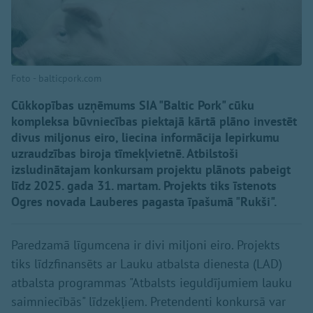
Foto - balticpork.com
Cūkkopības uzņēmums SIA "Baltic Pork" cūku
kompleksa būvniecības piektajā kārtā plāno investēt
divus miljonus eiro, liecina informācija Iepirkumu
uzraudzības biroja tīmekļvietnē. Atbilstoši
izsludinātajam konkursam projektu plānots pabeigt
līdz 2025. gada 31. martam. Projekts tiks īstenots
Ogres novada Lauberes pagasta īpašumā "Rukši".
Paredzamā līgumcena ir divi miljoni eiro. Projekts
tiks līdzfinansēts ar Lauku atbalsta dienesta (LAD)
atbalsta programmas "Atbalsts ieguldījumiem lauku
saimniecībās" līdzekļiem. Pretendenti konkursā var