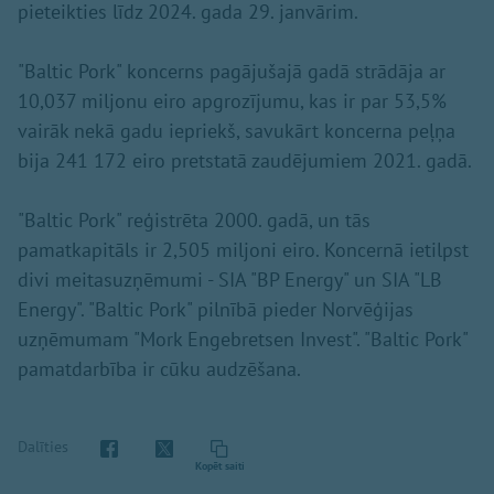
pieteikties līdz 2024. gada 29. janvārim.
"Baltic Pork" koncerns pagājušajā gadā strādāja ar
10,037 miljonu eiro apgrozījumu, kas ir par 53,5%
vairāk nekā gadu iepriekš, savukārt koncerna peļņa
bija 241 172 eiro pretstatā zaudējumiem 2021. gadā.
"Baltic Pork" reģistrēta 2000. gadā, un tās
pamatkapitāls ir 2,505 miljoni eiro. Koncernā ietilpst
divi meitasuzņēmumi - SIA "BP Energy" un SIA "LB
Energy". "Baltic Pork" pilnībā pieder Norvēģijas
uzņēmumam "Mork Engebretsen Invest". "Baltic Pork"
pamatdarbība ir cūku audzēšana.
Dalīties
Kopēt saiti