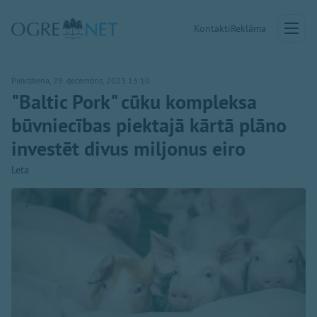
Kontakti
Reklāma
Piektdiena, 29. decembris, 2023 13:10
"Baltic Pork" cūku kompleksa
būvniecības piektajā kārtā plāno
investēt divus miljonus eiro
Leta