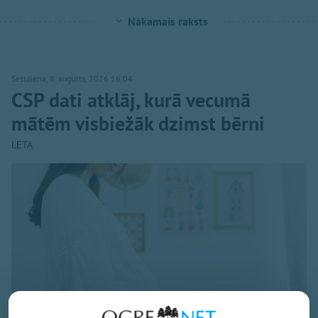
Nākamais raksts
Sestdiena, 8. augusts, 2026 16:04
CSP dati atklāj, kurā vecumā
mātēm visbiežāk dzimst bērni
LETA