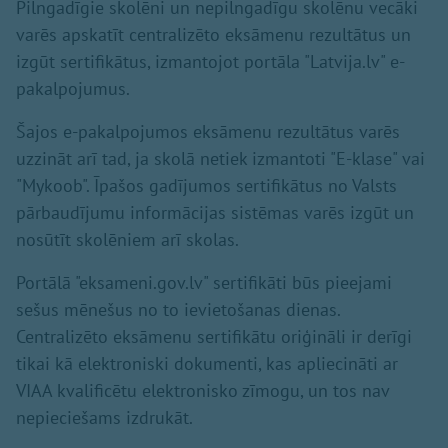
Pilngadīgie skolēni un nepilngadīgu skolēnu vecāki
varēs apskatīt centralizēto eksāmenu rezultātus un
izgūt sertifikātus, izmantojot portāla "Latvija.lv" e-
pakalpojumus.
Šajos e-pakalpojumos eksāmenu rezultātus varēs
uzzināt arī tad, ja skolā netiek izmantoti "E-klase" vai
"Mykoob". Īpašos gadījumos sertifikātus no Valsts
pārbaudījumu informācijas sistēmas varēs izgūt un
nosūtīt skolēniem arī skolas.
Portālā "eksameni.gov.lv" sertifikāti būs pieejami
sešus mēnešus no to ievietošanas dienas.
Centralizēto eksāmenu sertifikātu oriģināli ir derīgi
tikai kā elektroniski dokumenti, kas apliecināti ar
VIAA kvalificētu elektronisko zīmogu, un tos nav
nepieciešams izdrukāt.