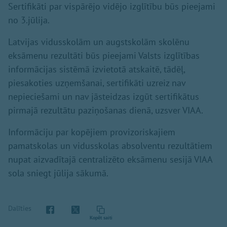
Sertifikāti par vispārējo vidējo izglītību būs pieejami
no 3.jūlija.
Latvijas vidusskolām un augstskolām skolēnu
eksāmenu rezultāti būs pieejami Valsts izglītības
informācijas sistēmā izvietotā atskaitē, tādēļ,
piesakoties uzņemšanai, sertifikāti uzreiz nav
nepieciešami un nav jāsteidzas izgūt sertifikātus
pirmajā rezultātu paziņošanas dienā, uzsver VIAA.
Informāciju par kopējiem provizoriskajiem
pamatskolas un vidusskolas absolventu rezultātiem
nupat aizvadītajā centralizēto eksāmenu sesijā VIAA
sola sniegt jūlija sākumā.
Dalīties
Kopēt saiti