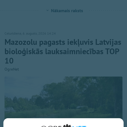
Nākamais raksts
Ceturtdiena, 6. augusts, 2026 14:24
Mazozolu pagasts iekļuvis Latvijas
bioloģiskās lauksaimniecības TOP
10
OgreNet