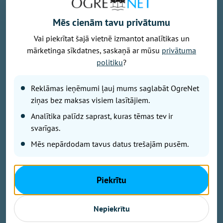
Mēs cienām tavu privātumu
Vai piekrītat šajā vietnē izmantot analītikas un
mārketinga sīkdatnes, saskaņā ar mūsu
privātuma
Attēls: Ogres novads
politiku
?
Ogres novada Mazozolu pagasts ierindojies piektajā
vietā starp Latvijas zaļākajiem pagastiem - šeit
Reklāmas ieņēmumi ļauj mums saglabāt OgreNet
bioloģiski tiek apsaimniekoti 73,4 % no visas
ziņas bez maksas visiem lasītājiem.
lauksaimniecībā izmantojamās zemes. Tas ir vairāk
Analītika palīdz saprast, kuras tēmas tev ir
nekā trīsarpus reizes virs valsts vidējā rādītāja un
svarīgas.
vienīgais Ogres novada pagasts, kas iekļuvis
Mēs nepārdodam tavus datus trešajām pusēm.
prestižajā BIO TOP 10 sarakstā pēc bioloģiski
sertificētās lauksaimniecības zemes platības
īpatsvara. Šāds sasniegums apliecina, ka Mazozolu
Piekrītu
pusē bioloģiskā saimniekošana kļuvusi par
dominējošo lauksaimniecības praksi – gandrīz trīs
ceturtdaļās lauku netiek izmantoti minerālmēsli un
Nepiekrītu
sintētiskie pesticīdi, kas nāk par labu gan videi, gan