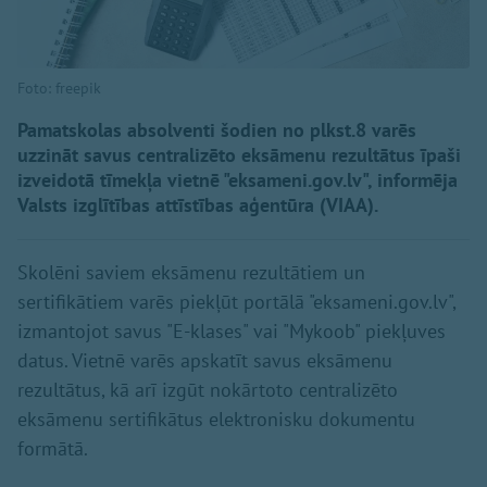
Foto: freepik
Pamatskolas absolventi šodien no plkst.8 varēs
uzzināt savus centralizēto eksāmenu rezultātus īpaši
izveidotā tīmekļa vietnē "eksameni.gov.lv", informēja
Valsts izglītības attīstības aģentūra (VIAA).
Skolēni saviem eksāmenu rezultātiem un
sertifikātiem varēs piekļūt portālā "eksameni.gov.lv",
izmantojot savus "E-klases" vai "Mykoob" piekļuves
datus. Vietnē varēs apskatīt savus eksāmenu
rezultātus, kā arī izgūt nokārtoto centralizēto
eksāmenu sertifikātus elektronisku dokumentu
formātā.