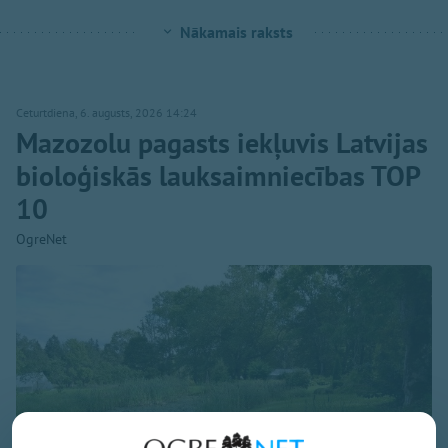
Nākamais raksts
Ceturtdiena, 6. augusts, 2026 14:24
Mazozolu pagasts iekļuvis Latvijas
bioloģiskās lauksaimniecības TOP
10
OgreNet