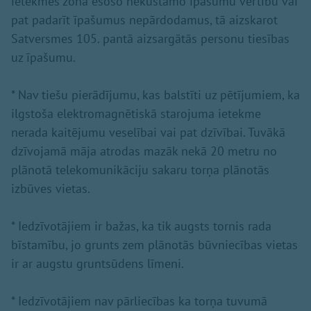
ietekmes zonā esošo nekustamo īpašumu vērtību vai
pat padarīt īpašumus nepārdodamus, tā aizskarot
Satversmes 105. pantā aizsargātās personu tiesības
uz īpašumu.
* Nav tiešu pierādījumu, kas balstīti uz pētījumiem, ka
ilgstoša elektromagnētiskā starojuma ietekme
nerada kaitējumu veselībai vai pat dzīvībai. Tuvākā
dzīvojamā māja atrodas mazāk nekā 20 metru no
plānotā telekomunikāciju sakaru torņa plānotās
izbūves vietas.
* Iedzīvotājiem ir bažas, ka tik augsts tornis rada
bīstamību, jo grunts zem plānotās būvniecības vietas
ir ar augstu gruntsūdens līmeni.
* Iedzīvotājiem nav pārliecības ka torņa tuvumā