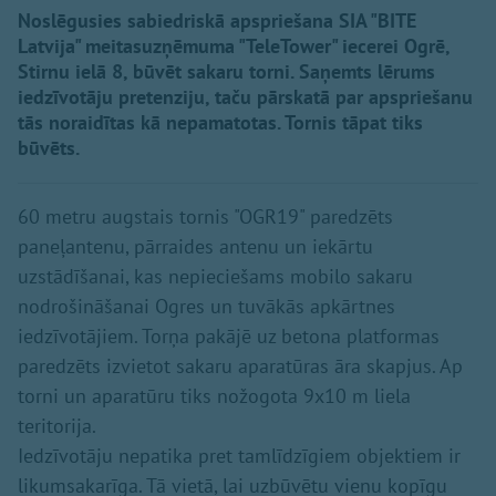
Noslēgusies sabiedriskā apspriešana SIA "BITE
Latvija" meitasuzņēmuma "TeleTower" iecerei Ogrē,
Stirnu ielā 8, būvēt sakaru torni. Saņemts lērums
iedzīvotāju pretenziju, taču pārskatā par apspriešanu
tās noraidītas kā nepamatotas. Tornis tāpat tiks
būvēts.
60 metru augstais tornis "OGR19" paredzēts
paneļantenu, pārraides antenu un iekārtu
uzstādīšanai, kas nepieciešams mobilo sakaru
nodrošināšanai Ogres un tuvākās apkārtnes
iedzīvotājiem. Torņa pakājē uz betona platformas
paredzēts izvietot sakaru aparatūras āra skapjus. Ap
torni un aparatūru tiks nožogota 9x10 m liela
teritorija.
Iedzīvotāju nepatika pret tamlīdzīgiem objektiem ir
likumsakarīga. Tā vietā, lai uzbūvētu vienu kopīgu