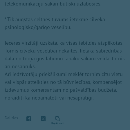
telekomunikāciju sakari būtiski uzlabosies.
* Tik augstas celtnes tuvums ietekmē cilvēka
psiholoģisko/garīgo veselību.
Ieceres virzītāji uzskata, ka visas iebildes atspēkotas.
Tornis cilvēku veselībai nekaitēs, lielākā sabiedrības
daļa no torņa gūs labumu labāku sakaru veidā, tornis
arī nesabruks.
Arī iedzīvotāju priekšlikumi meklēt tornim citu vietu
vai vispār atteikties no tā būvniecības, kompensējot
izdevumus komersantam no pašvaldības budžeta,
noraidīti kā nepamatoti vai nesaprātīgi.
Dalīties
Kopēt saiti