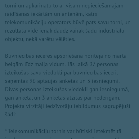
torni un apkarinātu to ar visām nepieciešamajām
raidīšanas iekārtām un antenām, katrs
telekomunikāciju operators būvē pats savu torni, un
rezultātā vidē ienāk daudz vairāk šādu industriālu
objektu, nekā varētu vēlēties.
Būvniecības ieceres apspriešana noritēja no marta
beigām līdz maija vidum. Tās laikā 97 personas
izteikušas savu viedokli par būvniecības ieceri:
saņemtas 96 aptaujas anketas un 3 iesniegumi.
Divas personas izteikušas viedokli gan iesniegumā,
gan anketā, un 3 anketas atzītas par nederīgām.
Projekta virzītāji iedzīvotāju iebildumus sagrupējuši
šādi:
* Telekomunikāciju tornis var būtiski ietekmēt tā