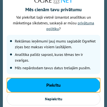
Mēs cienām tavu privātumu
Vai piekrītat šajā vietnē izmantot analītikas un
mārketinga sīkdatnes, saskaņā ar mūsu
privātuma
Attēls: Ogres novads
politiku
?
Ogres novada Mazozolu pagasts ierindojies piektajā
vietā starp Latvijas zaļākajiem pagastiem - šeit
Reklāmas ieņēmumi ļauj mums saglabāt OgreNet
bioloģiski tiek apsaimniekoti 73,4 % no visas
ziņas bez maksas visiem lasītājiem.
lauksaimniecībā izmantojamās zemes. Tas ir vairāk
Analītika palīdz saprast, kuras tēmas tev ir
nekā trīsarpus reizes virs valsts vidējā rādītāja un
svarīgas.
vienīgais Ogres novada pagasts, kas iekļuvis
Mēs nepārdodam tavus datus trešajām pusēm.
prestižajā BIO TOP 10 sarakstā pēc bioloģiski
sertificētās lauksaimniecības zemes platības
īpatsvara. Šāds sasniegums apliecina, ka Mazozolu
Piekrītu
pusē bioloģiskā saimniekošana kļuvusi par
dominējošo lauksaimniecības praksi – gandrīz trīs
ceturtdaļās lauku netiek izmantoti minerālmēsli un
Nepiekrītu
sintētiskie pesticīdi, kas nāk par labu gan videi, gan