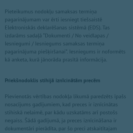
Pieteikumus nodokļu samaksas termiņa
pagarinājumam var ērti iesniegt tiešsaistē
Elektroniskās deklarēšanas sistēmā (EDS). Tas
izdarāms sadaļā “Dokumenti / No veidlapas /
Iesniegumi / Iesniegums samaksas termiņa
pagarinājuma piešķiršanai”. Iesniegums ir noformēts
kā anketa, kurā jānorāda prasītā informācija.
Priekšnodoklis stihijā iznīcinātām precēm
Pievienotās vērtības nodokļa likumā paredzēts īpašs
nosacījums gadījumiem, kad preces ir iznīcinātas
stihiskā nelaimē, par kādu uzskatāms arī postošs
negaiss. Šādā gadījumā, ja preces iznīcināšana ir
dokumentāri pierādīta, par šo preci atskaitītajam