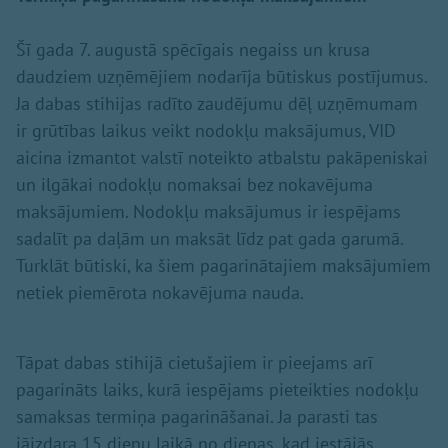
Šī gada 7. augustā spēcīgais negaiss un krusa
daudziem uzņēmējiem nodarīja būtiskus postījumus.
Ja dabas stihijas radīto zaudējumu dēļ uzņēmumam
ir grūtības laikus veikt nodokļu maksājumus, VID
aicina izmantot valstī noteikto atbalstu pakāpeniskai
un ilgākai nodokļu nomaksai bez nokavējuma
maksājumiem. Nodokļu maksājumus ir iespējams
sadalīt pa daļām un maksāt līdz pat gada garumā.
Turklāt būtiski, ka šiem pagarinātajiem maksājumiem
netiek piemērota nokavējuma nauda.
Tāpat dabas stihijā cietušajiem ir pieejams arī
pagarināts laiks, kurā iespējams pieteikties nodokļu
samaksas termiņa pagarināšanai. Ja parasti tas
jāizdara 15 dienu laikā no dienas, kad iestājās