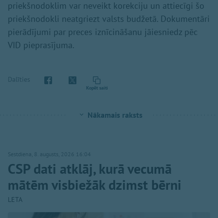
priekšnodoklim var neveikt korekciju un attiecīgi šo
priekšnodokli neatgriezt valsts budžetā. Dokumentāri
pierādījumi par preces iznīcināšanu jāiesniedz pēc
VID pieprasījuma.
Dalīties
Kopēt saiti
Nākamais raksts
Sestdiena, 8. augusts, 2026 16:04
CSP dati atklāj, kurā vecumā
mātēm visbiežāk dzimst bērni
LETA