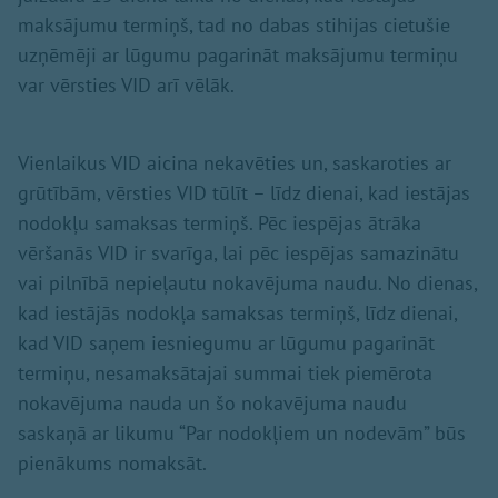
maksājumu termiņš, tad no dabas stihijas cietušie
uzņēmēji ar lūgumu pagarināt maksājumu termiņu
var vērsties VID arī vēlāk.
Vienlaikus VID aicina nekavēties un, saskaroties ar
grūtībām, vērsties VID tūlīt – līdz dienai, kad iestājas
nodokļu samaksas termiņš. Pēc iespējas ātrāka
vēršanās VID ir svarīga, lai pēc iespējas samazinātu
vai pilnībā nepieļautu nokavējuma naudu. No dienas,
kad iestājās nodokļa samaksas termiņš, līdz dienai,
kad VID saņem iesniegumu ar lūgumu pagarināt
termiņu, nesamaksātajai summai tiek piemērota
nokavējuma nauda un šo nokavējuma naudu
saskaņā ar likumu “Par nodokļiem un nodevām” būs
pienākums nomaksāt.