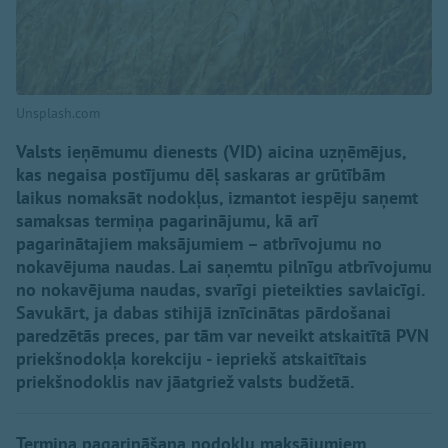
Unsplash.com
Valsts ieņēmumu dienests (VID) aicina uzņēmējus,
kas negaisa postījumu dēļ saskaras ar grūtībām
laikus nomaksāt nodokļus, izmantot iespēju saņemt
samaksas termiņa pagarinājumu, kā arī
pagarinātajiem maksājumiem – atbrīvojumu no
nokavējuma naudas. Lai saņemtu pilnīgu atbrīvojumu
no nokavējuma naudas, svarīgi pieteikties savlaicīgi.
Savukārt, ja dabas stihijā iznīcinātas pārdošanai
paredzētās preces, par tām var neveikt atskaitītā PVN
priekšnodokļa korekciju - iepriekš atskaitītais
priekšnodoklis nav jāatgriež valsts budžetā.
Termiņa pagarināšana nodokļu maksājumiem