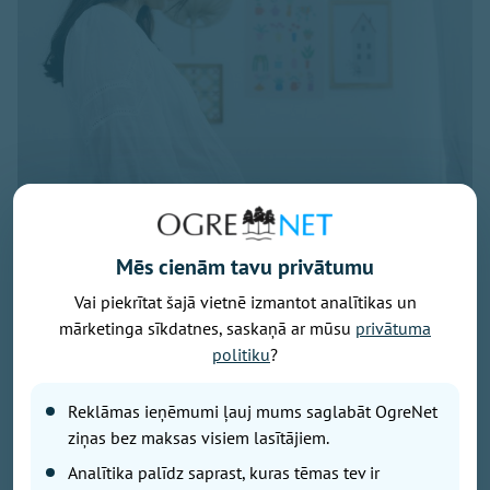
Mēs cienām tavu privātumu
Vai piekrītat šajā vietnē izmantot analītikas un
Foto: pexels.com
mārketinga sīkdatnes, saskaņā ar mūsu
privātuma
Latvijā turpina pieaugt māšu vidējais vecums bērna
politiku
?
piedzimšanas brīdī, liecina Centrālās statistikas
pārvaldes (CSP) dati.
Reklāmas ieņēmumi ļauj mums saglabāt OgreNet
ziņas bez maksas visiem lasītājiem.
2025. gadā tas sasniedza 30,6 gadus, salīdzinot ar
Analītika palīdz saprast, kuras tēmas tev ir