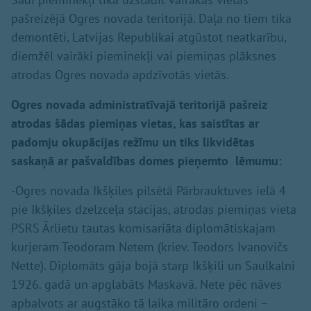
pašreizējā Ogres novada teritorijā. Daļa no tiem tika
demontēti, Latvijas Republikai atgūstot neatkarību,
diemžēl vairāki pieminekļi vai piemiņas plāksnes
atrodas Ogres novada apdzīvotās vietās.
Ogres novada administratīvajā teritorijā pašreiz
atrodas šādas piemiņas vietas, kas saistītas ar
padomju okupācijas režīmu un tiks likvidētas
saskaņā ar pašvaldības domes pieņemto lēmumu:
-Ogres novada Ikšķiles pilsētā Pārbrauktuves ielā 4
pie Ikšķiles dzelzceļa stacijas, atrodas piemiņas vieta
PSRS Ārlietu tautas komisariāta diplomātiskajam
kurjeram Teodoram Netem (kriev. Teodors Ivanovičs
Nette). Diplomāts gāja bojā starp Ikšķili un Saulkalni
1926. gadā un apglabāts Maskavā. Nete pēc nāves
apbalvots ar augstāko tā laika militāro ordeni –