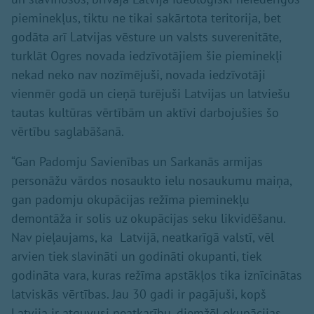
pieminekļus, tiktu ne tikai sakārtota teritorija, bet
godāta arī Latvijas vēsture un valsts suverenitāte,
turklāt Ogres novada iedzīvotājiem šie pieminekļi
nekad neko nav nozīmējuši, novada iedzīvotāji
vienmēr godā un cieņā turējuši Latvijas un latviešu
tautas kultūras vērtībām un aktīvi darbojušies šo
vērtību saglabāšanā.
“Gan Padomju Savienības un Sarkanās armijas
personāžu vārdos nosaukto ielu nosaukumu maiņa,
gan padomju okupācijas režīma pieminekļu
demontāža ir solis uz okupācijas seku likvidēšanu.
Nav pieļaujams, ka Latvijā, neatkarīgā valstī, vēl
arvien tiek slavināti un godināti okupanti, tiek
godināta vara, kuras režīma apstākļos tika iznīcinātas
latviskās vērtības. Jau 30 gadi ir pagājuši, kopš
Latvija ir atguvusi neatkarību, diemžēl okupācijas