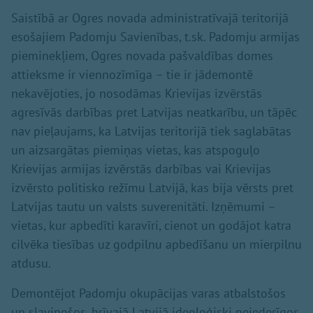
Saistībā ar Ogres novada administratīvajā teritorijā
esošajiem Padomju Savienības, t.sk. Padomju armijas
pieminekļiem, Ogres novada pašvaldības domes
attieksme ir viennozīmīga – tie ir jādemontē
nekavējoties, jo nosodāmas Krievijas izvērstās
agresīvās darbības pret Latvijas neatkarību, un tāpēc
nav pieļaujams, ka Latvijas teritorijā tiek saglabātas
un aizsargātas piemiņas vietas, kas atspoguļo
Krievijas armijas izvērstās darbības vai Krievijas
izvērsto politisko režīmu Latvijā, kas bija vērsts pret
Latvijas tautu un valsts suverenitāti. Izņēmumi –
vietas, kur apbedīti karavīri, cienot un godājot katra
cilvēka tiesības uz godpilnu apbedīšanu un mierpilnu
atdusu.
Demontējot Padomju okupācijas varas atbalstošos
un slavinošos, brīvajā Latvijā ideoloģiski neiederīgos