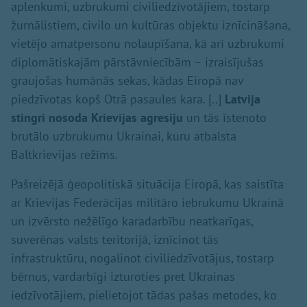
aplenkumi, uzbrukumi civiliedzīvotājiem, tostarp
žurnālistiem, civilo un kultūras objektu iznīcināšana,
vietējo amatpersonu nolaupīšana, kā arī uzbrukumi
diplomātiskajām pārstāvniecībām – izraisījušas
graujošas humānās sekas, kādas Eiropā nav
piedzīvotas kopš Otrā pasaules kara. [..]
Latvija
stingri nosoda Krievijas agresiju
un tās īstenoto
brutālo uzbrukumu Ukrainai, kuru atbalsta
Baltkrievijas režīms.
Pašreizējā ģeopolitiskā situācija Eiropā, kas saistīta
ar Krievijas Federācijas militāro iebrukumu Ukrainā
un izvērsto nežēlīgo karadarbību neatkarīgas,
suverēnas valsts teritorijā, iznīcinot tās
infrastruktūru, nogalinot civiliedzīvotājus, tostarp
bērnus, vardarbīgi izturoties pret Ukrainas
iedzīvotājiem, pielietojot tādas pašas metodes, ko