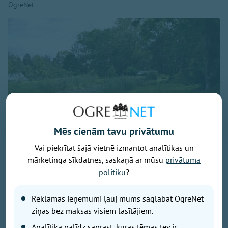
OgreNet
Mēs cienām tavu privātumu
Vai piekrītat šajā vietnē izmantot analītikas un
mārketinga sīkdatnes, saskaņā ar mūsu
privātuma
Attēls: Ogres novads
politiku
?
Ogres novada Mazozolu pagasts ierindojies piektajā
vietā starp Latvijas zaļākajiem pagastiem - šeit
Reklāmas ieņēmumi ļauj mums saglabāt OgreNet
bioloģiski tiek apsaimniekoti 73,4 % no visas
ziņas bez maksas visiem lasītājiem.
lauksaimniecībā izmantojamās zemes. Tas ir vairāk
Analītika palīdz saprast, kuras tēmas tev ir