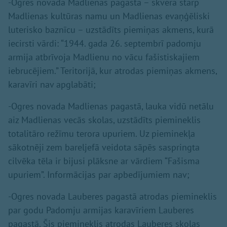
-Ogres novada Madlienas pagastā – skvērā starp
Madlienas kultūras namu un Madlienas evaņģēliski
luterisko baznīcu – uzstādīts piemiņas akmens, kurā
iecirsti vārdi: “1944. gada 26. septembrī padomju
armija atbrīvoja Madlienu no vācu fašistiskajiem
iebrucējiem.” Teritorijā, kur atrodas piemiņas akmens,
karavīri nav apglabāti;
-Ogres novada Madlienas pagastā, lauka vidū netālu
aiz Madlienas vecās skolas, uzstādīts piemineklis
totalitāro režīmu terora upuriem. Uz pieminekļa
sākotnēji zem bareljefā veidota sāpēs saspringta
cilvēka tēla ir bijusi plāksne ar vārdiem “Fašisma
upuriem”. Informācijas par apbedījumiem nav;
-Ogres novada Lauberes pagastā atrodas piemineklis
par godu Padomju armijas karavīriem Lauberes
pagastā. Šis piemineklis atrodas Lauberes skolas