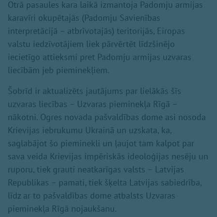
Otrā pasaules kara laikā izmantoja Padomju armijas
karavīri okupētajās (Padomju Savienības
interpretācijā – atbrīvotajās) teritorijās, Eiropas
valstu iedzīvotājiem liek pārvērtēt līdzšinējo
iecietīgo attieksmi pret Padomju armijas uzvaras
liecībām jeb pieminekļiem.
Šobrīd ir aktualizēts jautājums par lielākās šīs
uzvaras liecības – Uzvaras pieminekļa Rīgā –
nākotni. Ogres novada pašvaldības dome asi nosoda
Krievijas iebrukumu Ukrainā un uzskata, ka,
saglabājot šo pieminekli un ļaujot tam kalpot par
sava veida Krievijas impēriskās ideoloģijas nesēju un
ruporu, tiek grauti neatkarīgas valsts – Latvijas
Republikas – pamati, tiek šķelta Latvijas sabiedrība,
līdz ar to pašvaldības dome atbalsts Uzvaras
pieminekļa Rīgā nojaukšanu.