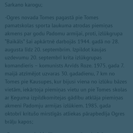
Sarkano karogu;
-Ogres novada Tomes pagastā pie Tomes
pamatskolas sporta laukuma atrodas piemiņas
akmens par godu Padomu armijai, proti, izlūkgrupa
“Baikāls” šai apkārtnē darbojās 1944. gadā no 28.
augusta līdz 20. septembrim. Izpildot kaujas
uzdevumu 20. septembrī krita izlūkgrupas
komandieris – komunists Arvīds Roze. 1975. gada 7.
maijā atzīmējot uzvaras 30. gadadienu, 7 km no
Tomes pie Kausupes, kur bijusi viena no izlūku bāzes
vietām, iekārtoja piemiņas vietu un pie Tomes skolas
ar Ķeguma izpildkomitejas gādību atklāja piemiņas
akmeni Padomju armijas izlūkiem. 1985. gada
oktobrī kritušo mirstīgās atliekas pārapbedīja Ogres
brāļu kapos;