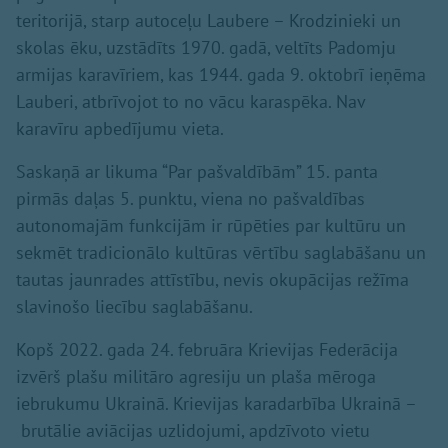
teritorijā, starp autoceļu Laubere – Krodzinieki un
skolas ēku, uzstādīts 1970. gadā, veltīts Padomju
armijas karavīriem, kas 1944. gada 9. oktobrī ieņēma
Lauberi, atbrīvojot to no vācu karaspēka. Nav
karavīru apbedījumu vieta.
Saskaņā ar likuma “Par pašvaldībām” 15. panta
pirmās daļas 5. punktu, viena no pašvaldības
autonomajām funkcijām ir rūpēties par kultūru un
sekmēt tradicionālo kultūras vērtību saglabāšanu un
tautas jaunrades attīstību, nevis okupācijas režīma
slavinošo liecību saglabāšanu.
Kopš 2022. gada 24. februāra Krievijas Federācija
izvērš plašu militāro agresiju un plaša mēroga
iebrukumu Ukrainā. Krievijas karadarbība Ukrainā –
brutālie aviācijas uzlidojumi, apdzīvoto vietu