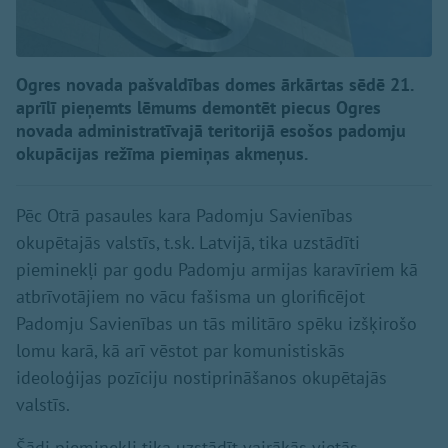
Ogres novada pašvaldības domes ārkārtas sēdē 21.
aprīlī pieņemts lēmums demontēt piecus Ogres
novada administratīvajā teritorijā esošos padomju
okupācijas režīma piemiņas akmeņus.
Pēc Otrā pasaules kara Padomju Savienības
okupētajās valstīs, t.sk. Latvijā, tika uzstādīti
pieminekļi par godu Padomju armijas karavīriem kā
atbrīvotājiem no vācu fašisma un glorificējot
Padomju Savienības un tās militāro spēku izšķirošo
lomu karā, kā arī vēstot par komunistiskās
ideoloģijas pozīciju nostiprināšanos okupētajās
valstīs.
Šādi pieminekļi tika uzstādīt vairākās vietās