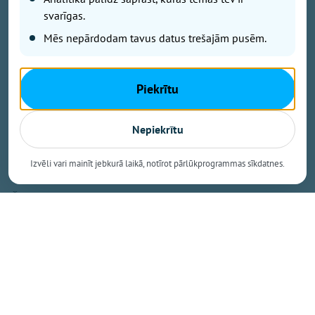
nekā trīsarpus reizes virs valsts vidējā rādītāja un
svarīgas.
vienīgais Ogres novada pagasts, kas iekļuvis
Mēs nepārdodam tavus datus trešajām pusēm.
prestižajā BIO TOP 10 sarakstā pēc bioloģiski
sertificētās lauksaimniecības zemes platības
īpatsvara. Šāds sasniegums apliecina, ka Mazozolu
Piekrītu
pusē bioloģiskā saimniekošana kļuvusi par
dominējošo lauksaimniecības praksi – gandrīz trīs
ceturtdaļās lauku netiek izmantoti minerālmēsli un
Nepiekrītu
sintētiskie pesticīdi, kas nāk par labu gan videi, gan
vietējiem iedzīvotājiem un saimniekiem.
Izvēli vari mainīt jebkurā laikā, notīrot pārlūkprogrammas sīkdatnes.
Šie dati izriet no Latvijas Bioloģiskās
lauksaimniecības asociācijas (LBLA) apkopotā
administratīvo teritoriju BIO TOP 500, kas publicēts
nozares žurnāla "BIOLOĢISKI" jaunākajā numurā.
Saraksts veidots pēc Lauku atbalsta dienesta
statistikas par lauksaimniecībā izmantojamās zemes
platībām, kas 2026. gadā pieteiktas atbalstam.