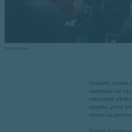
Unsplash.com
Paredzēts noteikt,
narkotisko vai cit
nekonstatē alkohol
atkarību, pirms šo
vērstas uz persona
Plānots, ka viens 