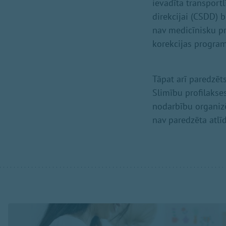
ievadīta transportl
direkcijai (CSDD) b
nav medicīnisku pr
korekcijas progra
Tāpat arī paredzēt
Slimību profilakse
nodarbību organizē
nav paredzēta atlī