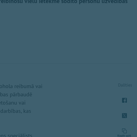
reibinošu vielu ietekmē sodīto personu uzvedības
Dalīties
lkohola reibumā vai
lības pārbaudē
etošanu vai
odarbības, kas
ns speciālists.
Kopēt saiti