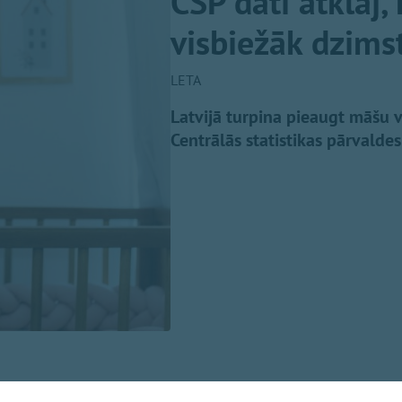
CSP dati atklāj
visbiežāk dzims
LETA
Latvijā turpina pieaugt māšu v
Centrālās statistikas pārvaldes