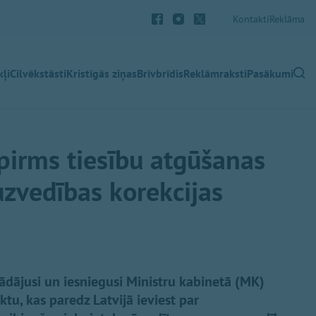
Kontakti
Reklāma
ļi
Cilvēkstāsti
Kristīgās ziņas
Brīvbrīdis
Reklāmraksti
Pasākumi
pirms tiesību atgūšanas
zvedības korekcijas
rādājusi un iesniegusi Ministru kabinetā (MK)
u, kas paredz Latvijā ieviest par