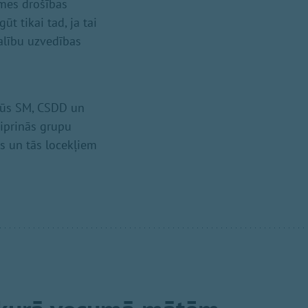
smes drošības
t tikai tad, ja tai
dalību uzvedības
 būs SM, CSDD un
tiprinās grupu
s un tās locekļiem