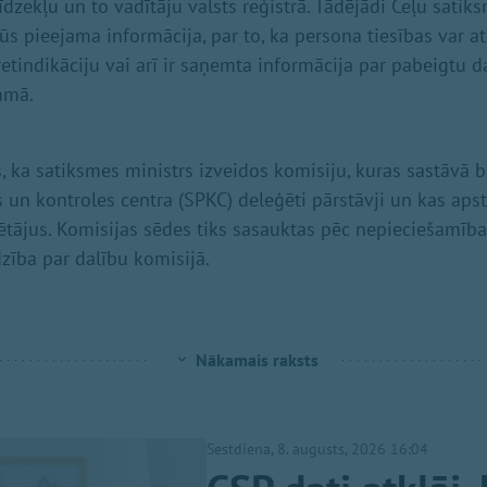
īdzekļu un to vadītāju valsts reģistrā. Tādējādi Ceļu satik
ūs pieejama informācija, par to, ka persona tiesības var atgū
etindikāciju vai arī ir saņemta informācija par pabeigtu 
mmā.
s, ka satiksmes ministrs izveidos komisiju, kuras sastāvā
s un kontroles centra (SPKC) deleģēti pārstāvji un kas aps
tājus. Komisijas sēdes tiks sasauktas pēc nepieciešamība
dzība par dalību komisijā.
Nākamais raksts
Sestdiena, 8. augusts, 2026 16:04