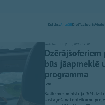
Kultūra
Aktuāli
Drošība
Sports
Viedok
Sestdiena, 22. jūlijs, 2023 09:30
Dzērājšoferiem 
būs jāapmeklē u
programma
Leta
Satiksmes ministrija (SM) izst
saskaņošanai noteikumu projekt