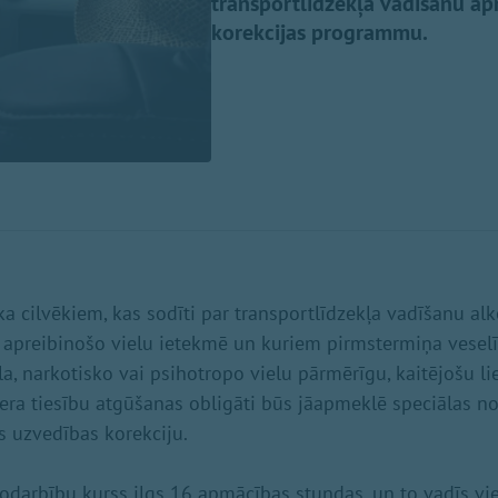
transportlīdzekļa vadīšanu ap
korekcijas programmu.
 ka cilvēkiem, kas sodīti par transportlīdzekļa vadīšanu a
u apreibinošo vielu ietekmē un kuriem pirmstermiņa vese
a, narkotisko vai psihotropo vielu pārmērīgu, kaitējošu li
fera tiesību atgūšanas obligāti būs jāapmeklē speciālas n
s uzvedības korekciju.
nodarbību kurss ilgs 16 apmācības stundas, un to vadīs vie