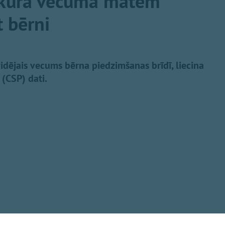
, kurā vecumā mātēm
t bērni
idējais vecums bērna piedzimšanas brīdī, liecina
 (CSP) dati.