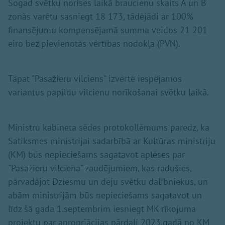
Šogad svētku norises laikā braucienu skaits A un B
zonās varētu sasniegt 18 173, tādējādi ar 100%
finansējumu kompensējamā summa veidos 21 201
eiro bez pievienotās vērtības nodokļa (PVN).
Tāpat "Pasažieru vilciens" izvērtē iespējamos
variantus papildu vilcienu norīkošanai svētku laikā.
Ministru kabineta sēdes protokollēmums paredz, ka
Satiksmes ministrijai sadarbībā ar Kultūras ministriju
(KM) būs nepieciešams sagatavot aplēses par
"Pasažieru vilciena" zaudējumiem, kas radušies,
pārvadājot Dziesmu un deju svētku dalībniekus, un
abām ministrijām būs nepieciešams sagatavot un
līdz šā gada 1.septembrim iesniegt MK rīkojuma
projektu par apropriācijas pārdali 2023.gadā no KM