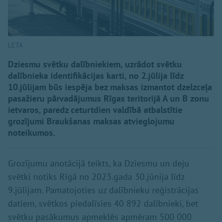
LETA
Dziesmu svētku dalībniekiem, uzrādot svētku
dalībnieka identifikācijas karti, no 2.jūlija līdz
10.jūlijam būs iespēja bez maksas izmantot dzelzceļa
pasažieru pārvadājumus Rīgas teritorijā A un B zonu
ietvaros, paredz ceturtdien valdībā atbalstītie
grozījumi Braukšanas maksas atvieglojumu
noteikumos.
Grozījumu anotācijā teikts, ka Dziesmu un deju
svētki notiks Rīgā no 2023.gada 30.jūnija līdz
9.jūlijam. Pamatojoties uz dalībnieku reģistrācijas
datiem, svētkos piedalīsies 40 892 dalībnieki, bet
svētku pasākumus apmeklēs apmēram 500 000