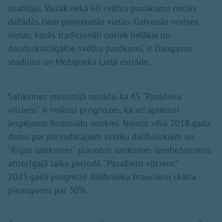
skatītāju. Vairāk nekā 60 svētku pasākumu notiks
dažādās tiem piemērotās vietās. Galvenās norises
vietas, kurās tradicionāli notiek lielākie un
daudzskaitlīgākie svētku pasākumi, ir Daugavas
stadions un Mežaparka Lielā estrāde.
Satiksmes ministrijā norāda, ka AS "Pasažieru
vilciens" ir veikusi prognozes, kā arī aplēsusi
iespējamo finansiālo ietekmi. Ņemot vērā 2018.gada
datus par pārvadātajiem svētku dalībniekiem un
"Rīgas satiksmes" plānotos satiksmes ierobežojumus
attiecīgajā laika periodā, "Pasažieru vilciens"
2023.gadā prognozē dalībnieku braucienu skaita
pieaugumu par 30%.