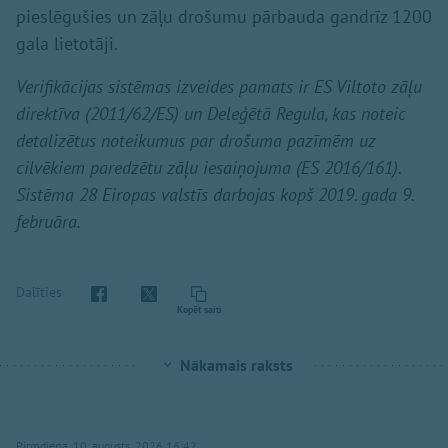
pieslēgušies un zāļu drošumu pārbauda gandrīz 1200
gala lietotāji.
V
erifikācijas sistēmas izveides pamats ir ES Viltoto zāļu
direktīva (2011/62/ES) un Deleģētā Regula, kas noteic
detalizētus noteikumus par drošuma pazīmēm uz
cilvēkiem paredzētu zāļu iesaiņojuma (ES 2016/161).
Sistēma 28 Eiropas valstīs darbojas kopš 2019. gada 9.
februāra.
Dalīties
Kopēt saiti
Nākamais raksts
Pirmdiena, 10. augusts, 2026 16:42