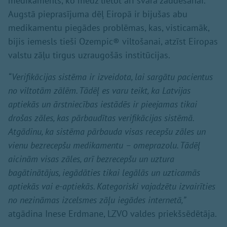
medikaments, ko mēdz lietot arī svara zaudēšanai.
Augstā pieprasījuma dēļ Eiropā ir bijušas abu
medikamentu piegādes problēmas, kas, visticamāk,
bijis iemesls tieši Ozempic® viltošanai, atzīst Eiropas
valstu zāļu tirgus uzraugošās institūcijas.
“Verifikācijas sistēma ir izveidota, lai sargātu pacientus
no viltotām zālēm. Tādēļ es varu teikt, ka Latvijas
aptiekās un ārstniecības iestādēs ir pieejamas tikai
drošas zāles, kas pārbaudītas verifikācijas sistēmā.
Atgādinu, ka sistēma pārbauda visas recepšu zāles un
vienu bezrecepšu medikamentu – omeprazolu. Tādēļ
aicinām visas zāles, arī bezrecepšu un uztura
bagātinātājus, iegādāties tikai legālās un uzticamās
aptiekās vai e-aptiekās. Kategoriski vajadzētu izvairīties
no nezināmas izcelsmes zāļu iegādes internetā,”
atgādina Inese Erdmane, LZVO valdes priekšsēdētāja.