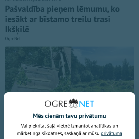
Pašvaldība pieņem lēmumu, ko
iesākt ar bīstamo treilu trasi
Ikšķilē
OgreNet
Mēs cienām tavu privātumu
Vai piekrītat šajā vietnē izmantot analītikas un
mārketinga sīkdatnes, saskaņā ar mūsu
privātuma