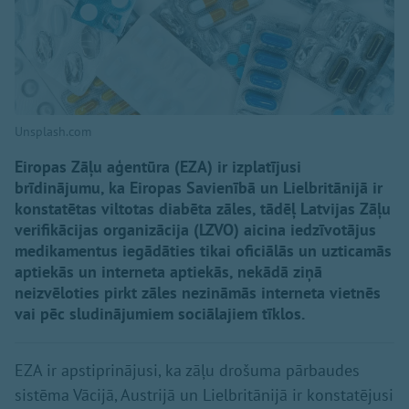
Unsplash.com
Eiropas Zāļu aģentūra (EZA) ir izplatījusi
brīdinājumu, ka Eiropas Savienībā un Lielbritānijā ir
konstatētas viltotas diabēta zāles, tādēļ Latvijas Zāļu
verifikācijas organizācija (LZVO) aicina iedzīvotājus
medikamentus iegādāties tikai oficiālās un uzticamās
aptiekās un interneta aptiekās, nekādā ziņā
neizvēloties pirkt zāles nezināmās interneta vietnēs
vai pēc sludinājumiem sociālajiem tīklos.
EZA ir apstiprinājusi, ka zāļu drošuma pārbaudes
sistēma Vācijā, Austrijā un Lielbritānijā ir konstatējusi