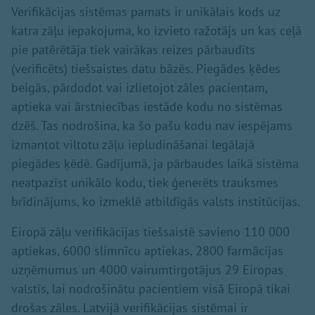
Verifikācijas sistēmas pamats ir unikālais kods uz
katra zāļu iepakojuma, ko izvieto ražotājs un kas ceļā
pie patērētāja tiek vairākas reizes pārbaudīts
(verificēts) tiešsaistes datu bāzēs. Piegādes ķēdes
beigās, pārdodot vai izlietojot zāles pacientam,
aptieka vai ārstniecības iestāde kodu no sistēmas
dzēš. Tas nodrošina, ka šo pašu kodu nav iespējams
izmantot viltotu zāļu iepludināšanai legālajā
piegādes ķēdē. Gadījumā, ja pārbaudes laikā sistēma
neatpazīst unikālo kodu, tiek ģenerēts trauksmes
brīdinājums, ko izmeklē atbildīgās valsts institūcijas.
Eiropā zāļu verifikācijas tiešsaistē savieno 110 000
aptiekas, 6000 slimnīcu aptiekas, 2800 farmācijas
uzņēmumus un 4000 vairumtirgotājus 29 Eiropas
valstīs, lai nodrošinātu pacientiem visā Eiropā tikai
drošas zāles. Latvijā verifikācijas sistēmai ir