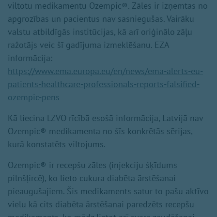
viltotu medikamentu Ozempic®. Zāles ir izņemtas no
apgrozības un pacientus nav sasniegušas. Vairāku
valstu atbildīgās institūcijas, kā arī oriģinālo zāļu
ražotājs veic šī gadījuma izmeklēšanu. EZA
informācija:
https://www.ema.europa.eu/en/news/ema-alerts-eu-
patients-healthcare-professionals-reports-falsified-
ozempic-pens
Kā liecina LZVO rīcībā esošā informācija, Latvijā nav
Ozempic® medikamenta no šīs konkrētās sērijas,
kurā konstatēts viltojums.
Ozempic® ir recepšu zāles (injekciju šķīdums
pilnšļircē), ko lieto cukura diabēta ārstēšanai
pieaugušajiem. Šis medikaments satur to pašu aktīvo
vielu kā cits diabēta ārstēšanai paredzēts recepšu