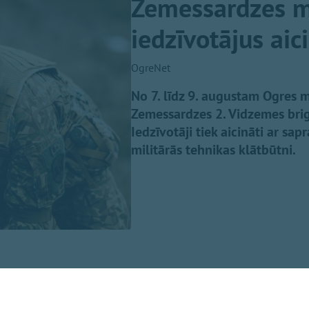
Zemessardzes mi
iedzīvotājus aic
OgreNet
No 7. līdz 9. augustam Ogres m
Zemessardzes 2. Vidzemes brig
Iedzīvotāji tiek aicināti ar sap
militārās tehnikas klātbūtni.