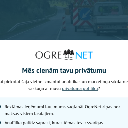
Mēs cienām tavu privātumu
ETA, kopīgais gājēju un velosipēdistu ceļš būs 2,5 metrus 
ai piekrītat šajā vietnē izmantot analītikas un mārketinga sīkdatne
ūvēs divas atpūtas vietas ar soliņu un velosipēdu statīvu.
saskaņā ar mūsu
privātuma politiku
?
 ceļš būs savienots ar atbilstošu pašvaldības infrastruktū
nu energoefektīvu apgaismojumu, tostarp apļveida satiks
Reklāmas ieņēmumi ļauj mums saglabāt OgreNet ziņas bez
šķile (P10) un Kokneses šoseju (P80). Projektā noslēgts s
maksas visiem lasītājiem.
ldību, kura līdzfinansēs apgaismojuma izbūvi no rotācij
Analītika palīdz saprast, kuras tēmas tev ir svarīgas.
dz Kalnājiem.