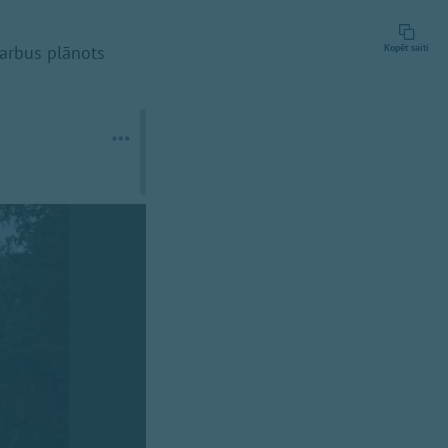
darbus plānots
Kopēt saiti