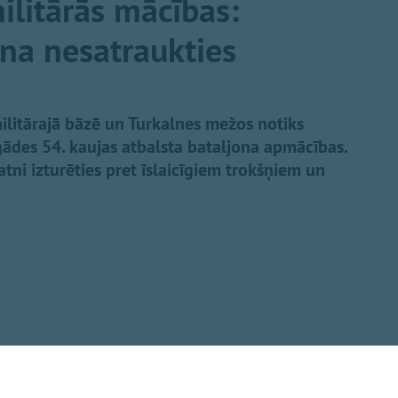
litārās mācības:
ina nesatraukties
ilitārajā bāzē un Turkalnes mežos notiks
ādes 54. kaujas atbalsta bataljona apmācības.
ratni izturēties pret īslaicīgiem trokšņiem un