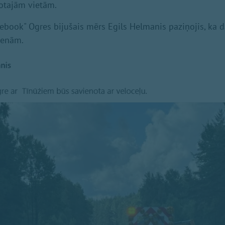
otajām vietām.
acebook" Ogres bijušais mērs Egils Helmanis paziņojis, ka 
ienām.