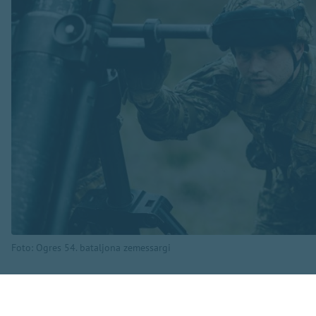
Foto: Ogres 54. bataljona zemessargi