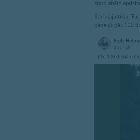
starp abām apdzīv
Sociālajā tīklā "F
pabeigt pēc 100 d