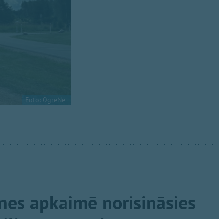
Foto: OgreNet
nes apkaimē norisināsies