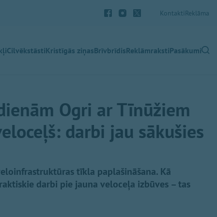
Kontakti
Reklāma
ļi
Cilvēkstāsti
Kristīgās ziņas
Brīvbrīdis
Reklāmraksti
Pasākumi
dienām Ogri ar Tīnūžiem
eloceļš: darbi jau sākušies
eloinfrastruktūras tīkla paplašināšana. Kā
raktiskie darbi pie jauna veloceļa izbūves – tas