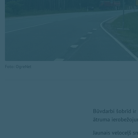
Foto: OgreNet
Būvdarbi šobrīd ir
ātruma ierobežoju
Jaunais veloceļš sn