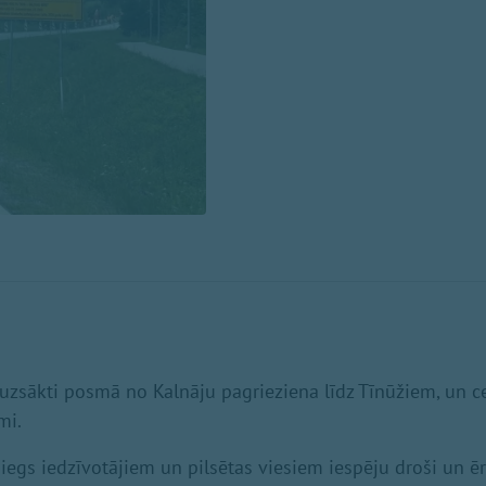
 uzsākti posmā no Kalnāju pagrieziena līdz Tīnūžiem, un c
mi.
iegs iedzīvotājiem un pilsētas viesiem iespēju droši un ēr