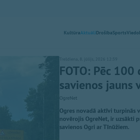
Kultūra
Aktuāli
Drošība
Sports
Viedok
Trešdiena, 8. jūlijs, 2026 12:39
FOTO: Pēc 100 
savienos jauns v
OgreNet
Ogres novadā aktīvi turpinās v
novērojis OgreNet, ir uzsākti p
savienos Ogri ar Tīnūžiem.