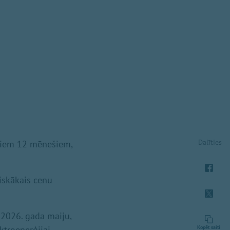
Dalīties
ējiem 12 mēnešiem,
tiskākais cenu
 2026. gada maiju,
ktroenerģijai,
Kopēt saiti