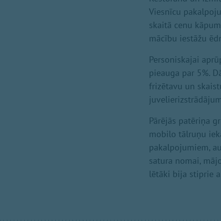
Viesnīcu pakalpoju
skaitā cenu kāpums
mācību iestāžu ēd
Personiskajai aprū
pieauga par 5%. Dār
frizētavu un skai
juvelierizstrādāju
Pārējās patēriņa g
mobilo tālruņu ie
pakalpojumiem, a
satura nomai, māj
lētāki bija stiprie 