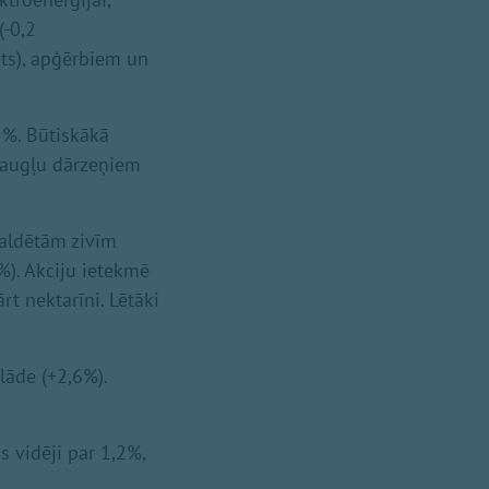
(-0,2
kts), apģērbiem un
5%. Būtiskākā
 augļu dārzeņiem
saldētām zivīm
4%). Akciju ietekmē
rt nektarīni. Lētāki
lāde (+2,6%).
 vidēji par 1,2%,