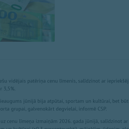
šu vidējais patēriņa cenu līmenis, salīdzinot ar iepriekš
ar 3,5%.
ieaugums jūnijā bija atpūtai, sportam un kultūrai, bet bū
porta grupai, galvenokārt degvielai, informē CSP.
uz cenu līmeņa izmaiņām 2026. gada jūnijā, salīdzinot ar
am un kultūrai (+0,3 procentpunkti), mājoklim, ūdenim, ele