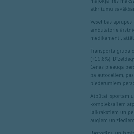
mājokļa īres maksa
atkritumu savākšan
Veselības aprūpes 
ambulatorie ārstni
medikamenti, attēl
Transporta grupā c
(+16,8%). Dīzeļdeg
Cenas pieauga per
pa autoceļiem, pa
piederumiem perso
Atpūtai, sportam u
kompleksajiem atp
laikrakstiem un p
augiem un ziediem
Restorānu un izmit