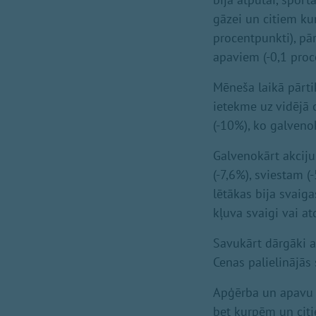
gāzei un citiem ku
procentpunkti), pā
apaviem (-0,1 proc
Mēneša laikā pārti
ietekme uz vidējā
(-10%), ko galven
Galvenokārt akciju
(-7,6%), sviestam (
lētākas bija svaiga
kļuva svaigi vai at
Savukārt dārgāki a
Cenas palielinājās
Apģērba un apavu g
bet kurpēm un citi