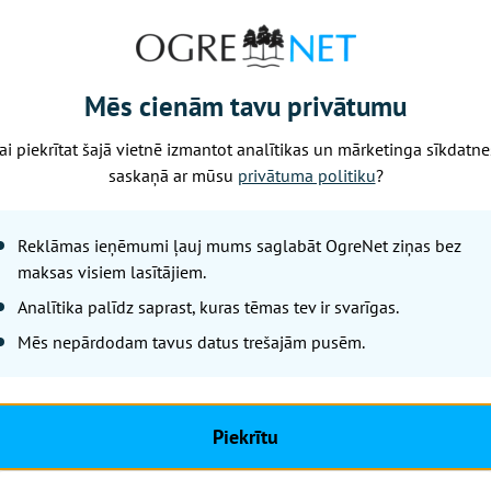
āpums kompleksajiem atpūtas pakalpojumiem un precēm
m, informē CSP.
pei, sociālajai aizsardzībai, dažādām precēm un pakalpo
Mēs cienām tavu privātumu
Galvenokārt, noslēdzoties akcijām, būtiskākais cenu kāpu
ekšmetiem un izstrādājumiem personiskajai aprūpei.
ai piekrītat šajā vietnē izmantot analītikas un mārketinga sīkdatne
saskaņā ar mūsu
privātuma politiku
?
rupās nozīmīgākais cenu kāpums bija stiprajiem alkoholi
ku pakalpojumiem, restorānu un kafejnīcu pakalpojumiem 
 cenu kritums bija viesnīcu pakalpojumiem, alum un vīn
Reklāmas ieņēmumi ļauj mums saglabāt OgreNet ziņas bez
maksas visiem lasītājiem.
salīdzinot ar 2025. gada jūniju, vidējais patēriņa cenu lī
Analītika palīdz saprast, kuras tēmas tev ir svarīgas.
kme uz cenu līmeņa pieaugumu bija mājoklim, ūdenim, elek
Mēs nepārdodam tavus datus trešajām pusēm.
rināmajiem (+1,2 procentpunkti), galvenokārt siltumenerģi
n dabasgāzei.
a arī transporta grupai (+0,9 procentpunkti), atpūtai, spo
Piekrītu
i), restorāniem un izmitināšanas pakalpojumiem (+0,3 pr
(+0,3 procentpunkti).