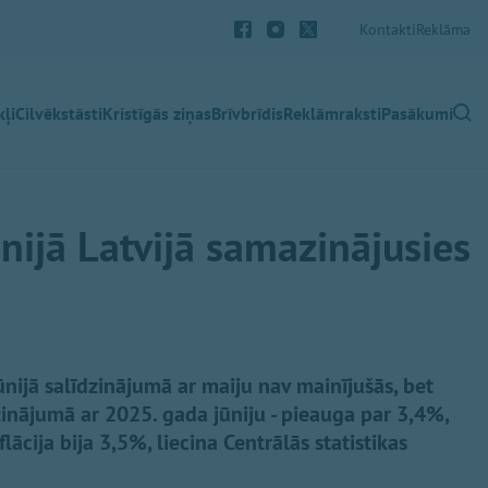
Kontakti
Reklāma
ļi
Cilvēkstāsti
Kristīgās ziņas
Brīvbrīdis
Reklāmraksti
Pasākumi
ūnijā Latvijā samazinājusies
ūnijā salīdzinājumā ar maiju nav mainījušās, bet
dzinājumā ar 2025. gada jūniju - pieauga par 3,4%,
ācija bija 3,5%, liecina Centrālās statistikas