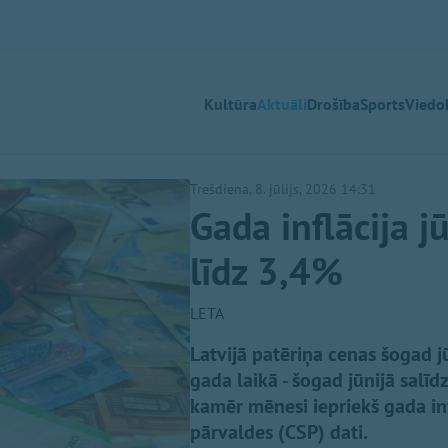
Kultūra
Aktuāli
Drošība
Sports
Viedok
Trešdiena, 8. jūlijs, 2026 14:31
Gada inflācija j
līdz 3,4%
LETA
Latvijā patēriņa cenas šogad j
gada laikā - šogad jūnijā salī
kamēr mēnesi iepriekš gada infl
pārvaldes (CSP) dati.