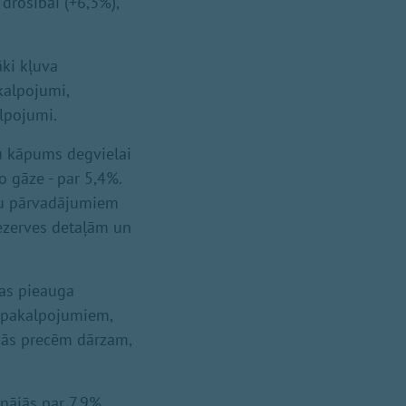
drošībai (+6,3%),
āki kļuva
kalpojumi,
lpojumi.
nu kāpums degvielai
o gāze - par 5,4%.
ru pārvadājumiem
ezerves detaļām un
nas pieauga
 pakalpojumiem,
jās precēm dārzam,
nājās par 7,9%.