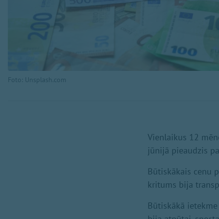
Foto: Unsplash.com
Vienlaikus 12 mēne
jūnijā pieaudzis p
Būtiskākais cenu p
kritums bija trans
Būtiskākā ietekme 
bija atpūtai, sport