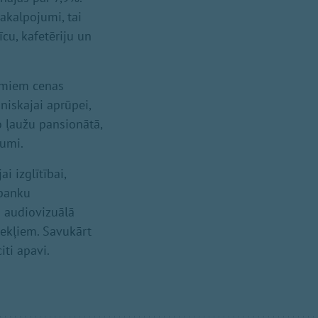
akalpojumi, tai
cu, kafetēriju un
jumiem cenas
niskajai aprūpei,
 ļaužu pansionātā,
jumi.
 izglītībai,
 banku
 audiovizuālā
ekļiem. Savukārt
iti apavi.