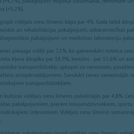
 (+4,7%), pakalpojumi mājokļa uzturēšanai, remontam un 
a (+5,2%).
grupā vidējais cenu līmenis kāpa par 4%. Gada laikā dārg
eciskie un rehabilitācijas pakalpojumi, zobārstniecības pa
diagnostikas pakalpojumi un medicīnas laboratoriju paka
enas pieauga vidēji par 7,1%, ko galvenokārt noteica ce
viela kļuva dārgāka par 18,9%, benzīns - par 15,6% un aut
sonisko transportlīdzekļu apkopei un remontam, pasažie
sažieru aviopārvadājumiem. Savukārt cenas samazinājās r
niskajiem transportlīdzekļiem.
n kultūrai vidējais cenu līmenis palielinājās par 4,8%. Ce
ūtas pakalpojumiem, precēm lolojumdzīvniekiem, sporta
eriodiskajiem izdevumiem. Vidējais cenu līmenis samazinā
.
ināšanas pakalpojumu grupā vidējais cenu līmenis palieli