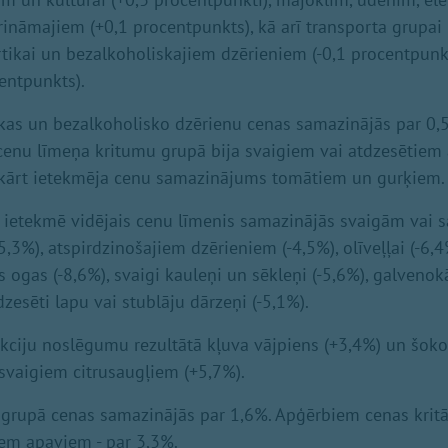
rināmajiem (+0,1 procentpunkts), kā arī transporta grupai 
rtikai un bezalkoholiskajiem dzērieniem (-0,1 procentpun
entpunkts).
kas un bezalkoholisko dzērienu cenas samazinājās par 0,
 cenu līmeņa kritumu grupā bija svaigiem vai atdzesētiem
okārt ietekmēja cenu samazinājums tomātiem un gurķiem.
 ietekmē vidējais cenu līmenis samazinājās svaigām vai 
-5,3%), atspirdzinošajiem dzērieniem (-4,5%), olīveļļai (-6,
s ogas (-8,6%), svaigi kauleņi un sēkleņi (-5,6%), galvenokā
dzesēti lapu vai stublāju dārzeņi (-5,1%).
kciju noslēgumu rezultātā kļuva vājpiens (+3,4%) un šoko
 svaigiem citrusaugļiem (+5,7%).
rupā cenas samazinājās par 1,6%. Apģērbiem cenas kritās
em apaviem - par 3,3%.