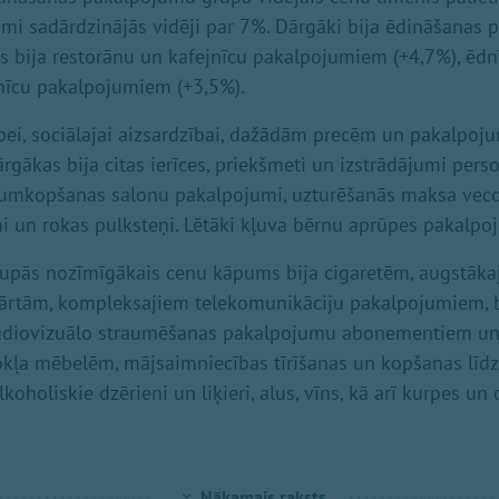
mi sadārdzinājās vidēji par 7%. Dārgāki bija ēdināšanas p
 bija restorānu un kafejnīcu pakalpojumiem (+4,7%), ēdnī
nīcu pakalpojumiem (+3,5%).
pei, sociālajai aizsardzībai, dažādām precēm un pakalpo
gākas bija citas ierīces, priekšmeti un izstrādājumi perso
stumkopšanas salonu pakalpojumi, uzturēšanās maksa veco
mi un rokas pulksteņi. Lētāki kļuva bērnu aprūpes pakalpo
rupās nozīmīgākais cenu kāpums bija cigaretēm, augstākajai
kārtām, kompleksajiem telekomunikāciju pakalpojumiem,
udiovizuālo straumēšanas pakalpojumu abonementiem un
okļa mēbelēm, mājsaimniecības tīrīšanas un kopšanas līdz
alkoholiskie dzērieni un liķieri, alus, vīns, kā arī kurpes un c
Nākamais raksts