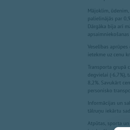
Mājoklim, ūdenim, 
palielinājās par 0
Dārgāka bija arī m
apsaimniekošanas 
Veselības aprūpes 
ietekme uz cenu k
Transporta grupā 
degvielai (-6,7%), 
8,2%. Savukārt ce
personisko transp
Informācijas un s
tālruņu iekārtu sa
Atpūtas, sporta un