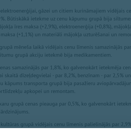
elektroenerģijai, gāzei un citiem kurināmajiem vidējais c
,9%. Būtiskākā ietekme uz cenu kāpumu grupā bija siltumen
ājokļa īres maksa (+2,9%), elektroenerģija (+0,8%), mājokļ
maksa (+1,1%) un materiāli mājokļa uzturēšanai un remo
grupā mēneša laikā vidējais cenu līmenis samazinājās par
ritumu grupā akciju ietekmē bija medikamentiem.
cenas samazinājās par 1,8%, ko galvenokārt ietekmēja cen
tai skaitā dīzeļdegvielai - par 8,2%, benzīnam - par 2,5% un
nu kāpums transporta grupā bija pasažieru aviopārvadāj
ortlīdzekļu apkopei un remontam.
akaru grupā cenas pieauga par 0,5%, ko galvenokārt ietek
dārdzinājums.
 kultūras grupā vidējais cenu līmenis palielinājās par 2,9