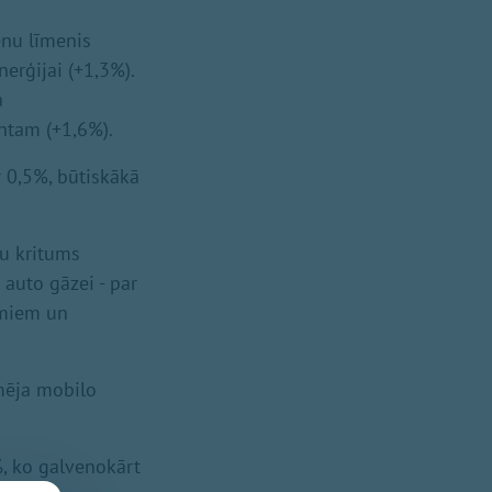
enu līmenis
erģijai (+1,3%).
a
ntam (+1,6%).
 0,5%, būtiskākā
u kritums
 auto gāzei - par
umiem un
mēja mobilo
%, ko galvenokārt