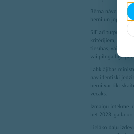
Bērna nāves gadīju
bērni un joprojām 
SIF arī turpmāk bū
kritērijiem, tai s
tiesības, vai perso
vai pilngadīgā per
Labklājības minist
nav identiski jēdz
bērni var tikt skai
vecāks.
Izmaiņu ietekme u
bet 2028. gadā un 
Lielāko daļu izde