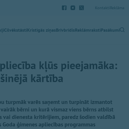
Kontakti
Reklāma
ļi
Cilvēkstāsti
Kristīgās ziņas
Brīvbrīdis
Reklāmraksti
Pasākumi
liecība kļūs pieejamāka:
zšinējā kārtība
bu turpmāk varēs saņemt un turpināt izmantot
i vairāk bērni un kurā vismaz viens bērns atbilst
s vai dienesta kritērijiem, paredz šodien valdībā
jas Goda ģimenes apliecības programmas