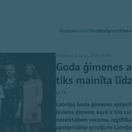
Kultūra
Aktuāli
Drošība
Sports
Viedok
Trešdiena, 1. jūlijs, 2026 09:49
Goda ģimenes ap
tiks mainīta līd
LETA
Latvijas Goda ģimenes apliecī
ikviena ģimene, kurā ir trīs va
noteiktajiem vecuma, izglītība
apstiprinātie grozījumi Latvi