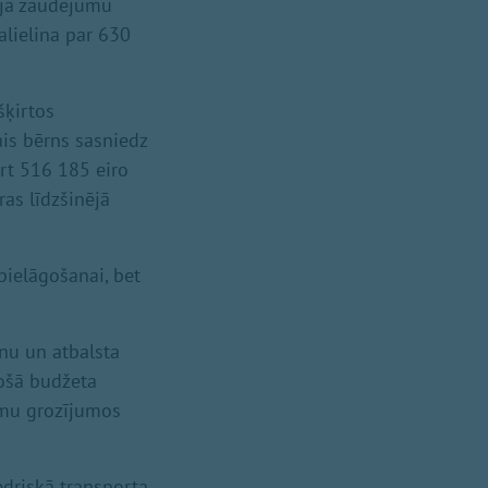
cija zaudējumu
alielina par 630
šķirtos
is bērns sasniedz
ārt 516 185 eiro
as līdzšinējā
pielāgošanai, bet
nu un atbalsta
sošā budžeta
kumu grozījumos
edriskā transporta