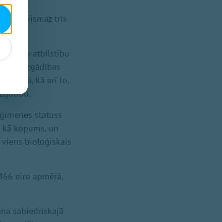
ijuši vismaz trīs
aņēmēju atbilstību
bērnu aizgādības
eģistrā, kā arī to,
glītību.
 ģimenes statuss
a kā kopums, un
r viens bioloģiskais
466 eiro apmērā,
na sabiedriskajā