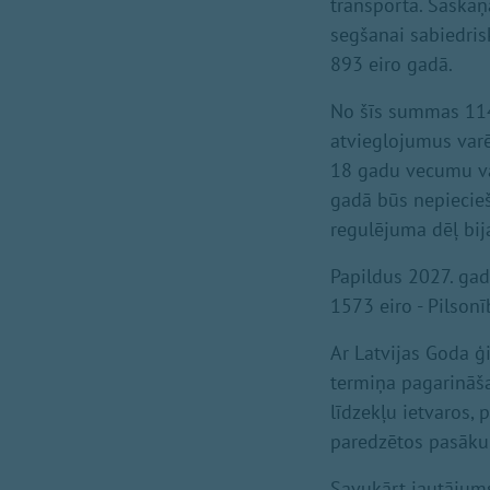
transportā. Saskaņ
segšanai sabiedris
893 eiro gadā.
No šīs summas 114 
atvieglojumus varē
18 gadu vecumu vai 
gadā būs nepiecieš
regulējuma dēļ bij
Papildus 2027. gad
1573 eiro - Pilson
Ar Latvijas Goda 
termiņa pagarināša
līdzekļu ietvaros,
paredzētos pasāku
Savukārt jautājums