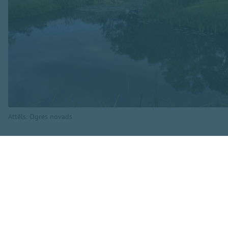
Attēls: Ogres novads
Šie dati izriet no
administratīvo ter
numurā. Saraksts v
izmantojamās zeme