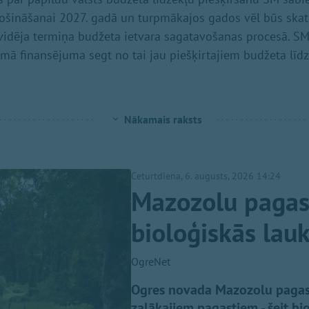
ošināšanai 2027. gadā un turpmākajos gados vēl būs ska
vidēja termiņa budžeta ietvara sagatavošanas procesā. SM
mā finansējuma segt no tai jau piešķirtajiem budžeta līd
Nākamais raksts
Ceturtdiena, 6. augusts, 2026 14:24
Mazozolu pagast
bioloģiskās lau
OgreNet
Ogres novada Mazozolu pagasts 
zaļākajiem pagastiem - šeit bi