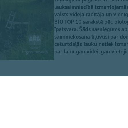
lauksaimniecībā izmantojamās z
valsts vidējā rādītāja un vienī
BIO TOP 10 sarakstā pēc bioloģ
īpatsvara. Šāds sasniegums ap
saimniekošana kļuvusi par dom
ceturtdaļās lauku netiek izmant
par labu gan videi, gan vietēj
 Latvijas Bioloģiskās lauksaimniecības asociācijas (LBLA) 
itoriju BIO TOP 500, kas publicēts nozares žurnāla "BIOLOĢ
eidots pēc Lauku atbalsta dienesta statistikas par lauksa
s platībām, kas 2026. gadā pieteiktas atbalstam.