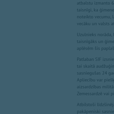
atbalstu izmanto 6
taisnīgi, ka ģimen
noteikto vecumu, l
vecāku un valsts at
Uzulnieks norāda, 
taisnīgāks un ģimeņ
aplēsēm šis papla
Patlaban SIF izsnie
tai skaitā audžuģi
sasniegušas 24 gad
Apliecību var pieš
aizsardzības milit
Zemessardzē vai pil
Atbilstoši līdzšin
pakāpeniski sasnie