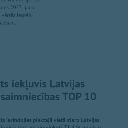
tāms 2027. gada
 vērtēs iespēju
zekļiem.
s iekļuvis Latvijas
ksaimniecības TOP 10
ierindojies piektajā vietā starp Latvijas
oloģiski tiek apsaimniekoti 73,4 % no visas