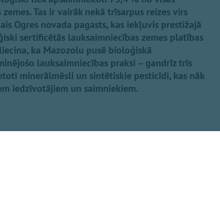
emes. Tas ir vairāk nekā trīsarpus reizes virs
gais Ogres novada pagasts, kas iekļuvis prestižajā
iski sertificētās lauksaimniecības zemes platības
liecina, ka Mazozolu pusē bioloģiskā
inējošo lauksaimniecības praksi – gandrīz trīs
oti minerālmēsli un sintētiskie pesticīdi, kas nāk
iem iedzīvotājiem un saimniekiem.
Dalīties
apkopotā
ISKI" jaunākajā
imniecībā