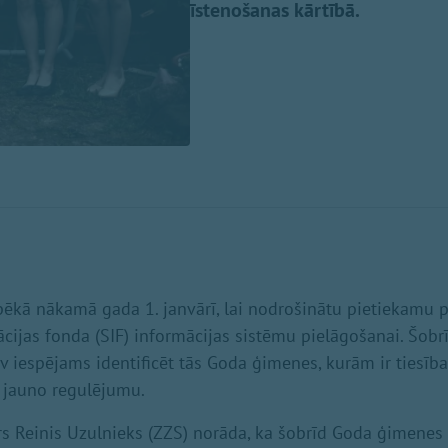
īstenošanas kārtībā.
pēkā nākamā gada 1. janvārī, lai nodrošinātu pietiekamu 
ācijas fonda (SIF) informācijas sistēmu pielāgošanai. Šobr
v iespējams identificēt tās Goda ģimenes, kurām ir tiesī
 jauno regulējumu.
trs Reinis Uzulnieks (ZZS) norāda, ka šobrīd Goda ģimen