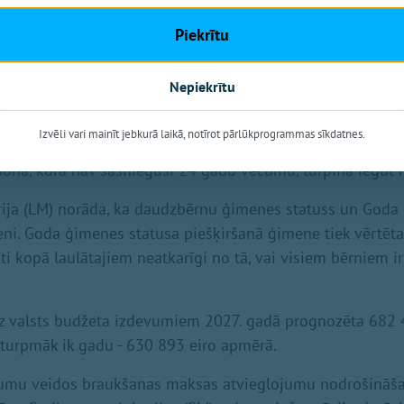
mā ģimene nezaudēs Goda ģimenes statusu, ja ģimenē ir b
Piekrītu
vismaz viens bērns atbilst noteiktajiem kritērijiem.
Nepiekrītu
s pienākums ne retāk kā reizi gadā pārbaudīt apliecības s
kaitā pārbaudot, vai personai nav pārtrauktas vai atņemtas 
Izvēli vari mainīt jebkurā laikā, notīrot pārlūkprogrammas sīkdatnes.
na nav reģistrēta Uzturlīdzekļu garantiju fonda parādnieku r
sona, kura nav sasniegusi 24 gadu vecumu, turpina iegūt iz
rija (LM) norāda, ka daudzbērnu ģimenes statuss un Goda
ieni. Goda ģimenes statusa piešķiršanā ģimene tiek vērtēt
tīti kopā laulātajiem neatkarīgi no tā, vai visiem bērniem i
z valsts budžeta izdevumiem 2027. gadā prognozēta 682 
turpmāk ik gadu - 630 893 eiro apmērā.
vumu veidos braukšanas maksas atvieglojumu nodrošināša