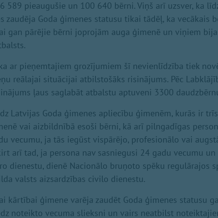
6 589 pieaugušie un 100 640 bērni. Viņš arī uzsver, ka līd
es zaudēja Goda ģimenes statusu tikai tādēļ, ka vecākais 
ai gan pārējie bērni joprojām auga ģimenē un viņiem bij
balsts.
ka ar pieņemtajiem grozījumiem šī nevienlīdzība tiek novē
u reālajai situācijai atbilstošāks risinājums. Pēc Labklājī
šinājums ļaus saglabāt atbalstu aptuveni 3300 daudzbēr
dz Latvijas Goda ģimenes apliecību ģimenēm, kurās ir trīs 
menē vai aizbildnībā esoši bērni, kā arī pilngadīgas person
u vecumu, ja tās iegūst vispārējo, profesionālo vai augstā
ķirt arī tad, ja persona nav sasniegusi 24 gadu vecumu un 
āro dienestu, dienē Nacionālo bruņoto spēku regulārajos s
da valsts aizsardzības civilo dienestu.
ējai kārtībai ģimene varēja zaudēt Goda ģimenes statusu g
dz noteikto vecuma slieksni un vairs neatbilst noteiktajiem