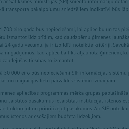
ā ar Satiksmes ministrijas (SM) sniegto informāciju dotā
kā transporta pakalpojumu sniedzējiem indikatīvi būs jāp
708 eiro gadā būs nepieciešami, lai apliecību un tās pie
tu izmantot līdz brīdim, kad daudzbērnu ģimenes jaunāka
24 gadu vecumu, ja ir izpildīti noteiktie kritēriji. Savuk
ami gadījumos, kad apliecība tiks atjaunota ģimenēm, kur
a zaudējušas tiesības to izmantot.
ā 50 000 eiro būs nepieciešami SIF informācijas sistēmu 
ības un migrācijas lietu pārvaldes sistēmu izmaiņām.
ģimenes apliecības programmas mērķa grupas paplašināša
nu saistītos pasākumus iesaistītās institūcijas īstenos e
 pārstrukturējot un prioritizējot pasākumus. Arī SIF notei
mus īstenos ar esošajiem budžeta līdzekļiem.
 par papildu valsts budžeta līdzekļu piešķiršanu SM sabi