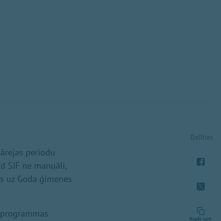
Dalīties
pārejas periodu
īd SIF ne manuāli,
bas uz Goda ģimenes
es programmas
Kopēt saiti