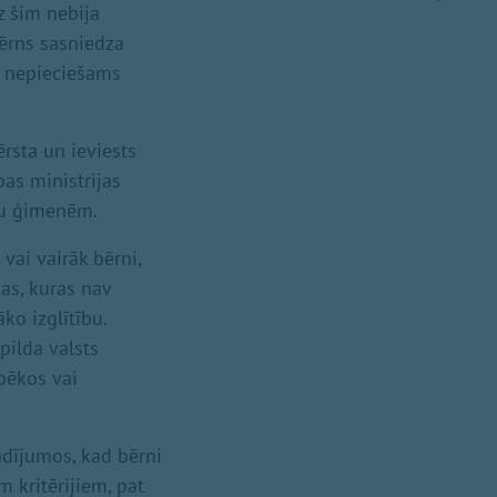
z šim nebija
bērns sasniedza
a nepieciešams
rsta un ieviests
bas ministrijas
nu ģimenēm.
vai vairāk bērni,
as, kuras nav
ko izglītību.
pilda valsts
pēkos vai
adījumos, kad bērni
 kritērijiem, pat