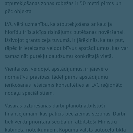
atputekļošanas zonas robežas ir 50 metri pirms un
pēc objekta.
LVC vērš uzmanību, ka atputekļošana ar kalcija
hlorīdu ir īslaicīgs risinājums putēšanas novēršanai.
Dzīvojot grants ceļa tuvumā, ir jārēķinās, ka tas put,
tāpēc ir ieteicams veidot blīvus apstādījumus, kas var
samazināt putekļu daudzumu konkrētajā vietā.
Vienlaikus, veidojot apstādījumus, ir jāievēro
normatīvu prasības, tādēļ pirms apstādījumu
ierīkošanas ieteicams konsultēties ar LVC reģionālo
nodaļu speciālistiem.
Vasaras uzturēšanas darbi plānoti atbilstoši
finansējumam, kas palicis pēc ziemas sezonas. Darbi
tiek veikti prioritārā secībā un atbilstoši Ministru
kabineta noteikumiem. Kopumā valsts autoceļu tīklā