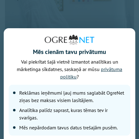
Mēs cienām tavu privātumu
Vai piekrītat šajā vietnē izmantot analītikas un
Foto: pexels.com
mārketinga sīkdatnes, saskaņā ar mūsu
privātuma
Latvijā turpina pieaugt māšu vidējais vecums bērna
politiku
?
piedzimšanas brīdī, liecina Centrālās statistikas
pārvaldes (CSP) dati.
Reklāmas ieņēmumi ļauj mums saglabāt OgreNet
ziņas bez maksas visiem lasītājiem.
2025. gadā tas sasniedza 30,6 gadus, salīdzinot ar
Analītika palīdz saprast, kuras tēmas tev ir
30,4 gadiem gadu iepriekš un 28,6 gadiem 2010.
svarīgas.
gadā.
Mēs nepārdodam tavus datus trešajām pusēm.