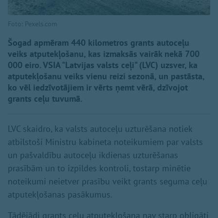
Foto: Pexels.com
Šogad apmēram 440 kilometros grants autoceļu
veiks atputekļošanu, kas izmaksās vairāk nekā 700
000 eiro. VSIA "Latvijas valsts ceļi" (LVC) uzsver, ka
atputekļošanu veiks vienu reizi sezonā, un pastāsta,
ko vēl iedzīvotājiem ir vērts ņemt vērā, dzīvojot
grants ceļu tuvumā.
LVC skaidro, ka valsts autoceļu uzturēšana notiek
atbilstoši Ministru kabineta noteikumiem par valsts
un pašvaldību autoceļu ikdienas uzturēšanas
prasībām un to izpildes kontroli, tostarp minētie
noteikumi neietver prasību veikt grants seguma ceļu
atputekļošanas pasākumus.
Tādējādi grants ceļu atputekļošana nav starp obligāti