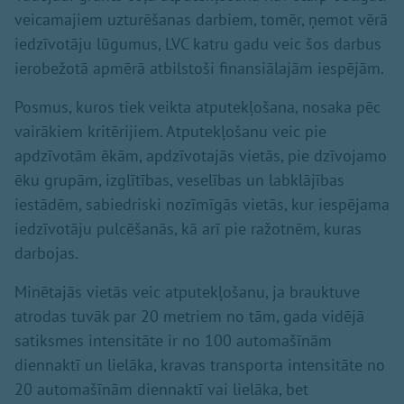
veicamajiem uzturēšanas darbiem, tomēr, ņemot vērā
iedzīvotāju lūgumus, LVC katru gadu veic šos darbus
ierobežotā apmērā atbilstoši finansiālajām iespējām.
Posmus, kuros tiek veikta atputekļošana, nosaka pēc
vairākiem kritērijiem. Atputekļošanu veic pie
apdzīvotām ēkām, apdzīvotajās vietās, pie dzīvojamo
ēku grupām, izglītības, veselības un labklājības
iestādēm, sabiedriski nozīmīgās vietās, kur iespējama
iedzīvotāju pulcēšanās, kā arī pie ražotnēm, kuras
darbojas.
Minētajās vietās veic atputekļošanu, ja brauktuve
atrodas tuvāk par 20 metriem no tām, gada vidējā
satiksmes intensitāte ir no 100 automašīnām
diennaktī un lielāka, kravas transporta intensitāte no
20 automašīnām diennaktī vai lielāka, bet