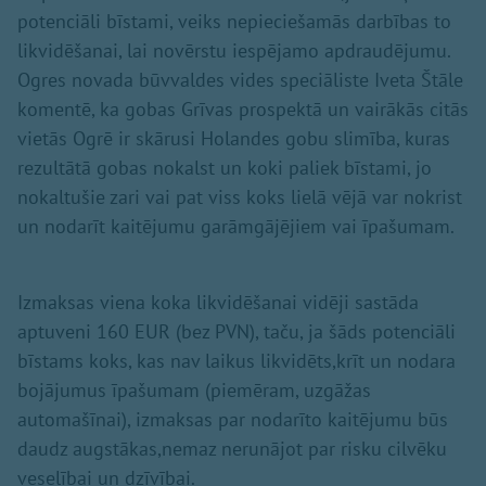
potenciāli bīstami, veiks nepieciešamās darbības to
likvidēšanai, lai novērstu iespējamo apdraudējumu.
Ogres novada būvvaldes vides speciāliste Iveta Štāle
komentē, ka gobas Grīvas prospektā un vairākās citās
vietās Ogrē ir skārusi Holandes gobu slimība, kuras
rezultātā gobas nokalst un koki paliek bīstami, jo
nokaltušie zari vai pat viss koks lielā vējā var nokrist
un nodarīt kaitējumu garāmgājējiem vai īpašumam.
Izmaksas viena koka likvidēšanai vidēji sastāda
aptuveni 160 EUR (bez PVN), taču, ja šāds potenciāli
bīstams koks, kas nav laikus likvidēts,krīt un nodara
bojājumus īpašumam (piemēram, uzgāžas
automašīnai), izmaksas par nodarīto kaitējumu būs
daudz augstākas,nemaz nerunājot par risku cilvēku
veselībai un dzīvībai.