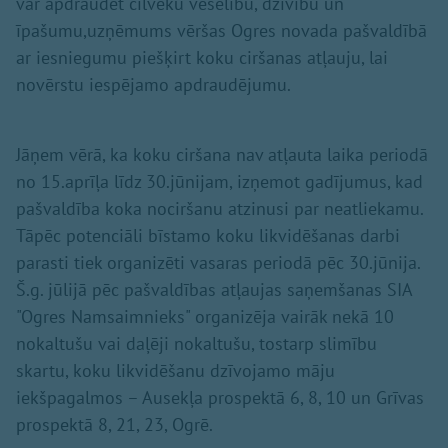
var apdraudēt cilvēku veselību, dzīvību un
īpašumu,uzņēmums vēršas Ogres novada pašvaldībā
ar iesniegumu piešķirt koku ciršanas atļauju, lai
novērstu iespējamo apdraudējumu.
Jāņem vērā, ka koku ciršana nav atļauta laika periodā
no 15.aprīļa līdz 30.jūnijam, izņemot gadījumus, kad
pašvaldība koka nociršanu atzinusi par neatliekamu.
Tāpēc potenciāli bīstamo koku likvidēšanas darbi
parasti tiek organizēti vasaras periodā pēc 30.jūnija.
Š.g. jūlijā pēc pašvaldības atļaujas saņemšanas SIA
"Ogres Namsaimnieks" organizēja vairāk nekā 10
nokaltušu vai daļēji nokaltušu, tostarp slimību
skartu, koku likvidēšanu dzīvojamo māju
iekšpagalmos – Ausekļa prospektā 6, 8, 10 un Grīvas
prospektā 8, 21, 23, Ogrē.