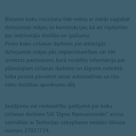
Bīstamo koku nociršana tiek veikta ar mērķi saglabāt
dzīvojamās mājas, to konstrukcijas, kā arī rūpējoties
par iedzīvotāju drošību un īpašumu.
Pirms koku ciršanas darbiem pie attiecīgās
dzīvojamās mājas pēc nepieciešamības var tikt
izvietots paziņojums, kurā norādīta informācija par
plānotajiem ciršanas darbiem un lūgums noteiktā
laika posmā pārvietot savas automašīnas uz citu
vietu drošības apsvērumu dēļ.
Jautājumu vai neskaidrību gadījumā par koku
ciršanas darbiem SIA "Ogres Namsaimnieks" aicina
sazināties ar Teritorijas uzkopšanas nodaļu: tālruņa
numurs 27027724.