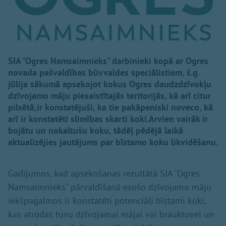
SIA "Ogres Namsaimnieks" darbinieki kopā ar Ogres
novada pašvaldības būvvaldes speciālistiem, š.g.
jūlija sākumā apsekojot kokus Ogres daudzdzīvokļu
dzīvojamo māju piesaistītajās teritorijās, kā arī citur
pilsētā,ir konstatējuši, ka tie pakāpeniski noveco, kā
arī ir konstatēti slimības skarti koki.Arvien vairāk ir
bojātu un nokaltušu koku, tādēļ pēdējā laikā
aktualizējies jautājums par bīstamo koku likvidēšanu.
Gadījumos, kad apsekošanas rezultātā SIA "Ogres
Namsaimnieks" pārvaldīšanā esošo dzīvojamo māju
iekšpagalmos ir konstatēti potenciāli bīstami koki,
kas atrodas tuvu dzīvojamai mājai vai brauktuvei un