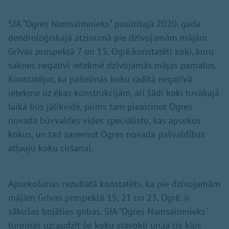
SIA “Ogres Namsaimnieks” pasūtītajā 2020. gada
dendroloģiskajā atzinumā pie dzīvojamām mājām
Grīvas prospektā 7 un 15, Ogrē,konstatēti koki, kuru
saknes negatīvi ietekmē dzīvojamās mājas pamatus.
Konstatējot, ka palielinās koku radītā negatīvā
ietekme uz ēkas konstrukcijām, arī šādi koki tuvākajā
laikā būs jālikvidē, pirms tam pieaicinot Ogres
novada būvvaldes vides speciālistu, kas apsekos
kokus, un tad saņemot Ogres novada pašvaldības
atļauju koku ciršanai.
Apsekošanas rezultātā konstatēts, ka pie dzīvojamām
mājām Grīvas prospektā 15, 21 un 23, Ogrē, ir
sākušas bojāties gobas. SIA "Ogres Namsaimnieks"
turpinās uzraudzīt šo koku stāvokli un,ja tie kļūs