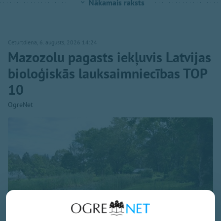
Nākamais raksts
Ceturtdiena, 6. augusts, 2026 14:24
Mazozolu pagasts iekļuvis Latvijas
bioloģiskās lauksaimniecības TOP
10
OgreNet