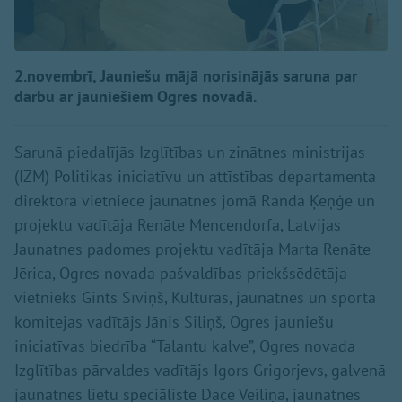
2.novembrī, Jauniešu mājā norisinājās saruna par
darbu ar jauniešiem Ogres novadā.
Sarunā piedalījās Izglītības un zinātnes ministrijas
(IZM) Politikas iniciatīvu un attīstības departamenta
direktora vietniece jaunatnes jomā Randa Ķeņģe un
projektu vadītāja Renāte Mencendorfa, Latvijas
Jaunatnes padomes projektu vadītāja Marta Renāte
Jērica, Ogres novada pašvaldības priekšsēdētāja
vietnieks Gints Sīviņš, Kultūras, jaunatnes un sporta
komitejas vadītājs Jānis Siliņš, Ogres jauniešu
iniciatīvas biedrība “Talantu kalve”, Ogres novada
Izglītības pārvaldes vadītājs Igors Grigorjevs, galvenā
jaunatnes lietu speciāliste Dace Veiliņa, jaunatnes