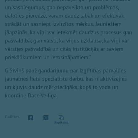
un sasniegumus, gan nepaveikto un problēmas,
daloties pieredzē, varam daudz labāk un efektīvāk
strādāt un sasniegt izvirzītos mērķus. Jauniešiem
jāapzinās, ka viņi var ietekmēt daudzus procesus gan
pašvaldībā, gan valstī, ka viņus uzklausa, ka viņi var
vērsties pašvaldībā un citās institūcijās ar saviem
priekšlikumiem un ierosinājumiem.”
G.Sīviņš pauž gandarījumu par Izglītības pārvaldes
jaunatnes lietu speciālistu darbu, kas ir aktivizējies
un kļuvis daudz mērķtiecīgāks, kopš to vada un
koordinē Dace Veiliņa.
Dalīties
Kopēt saiti