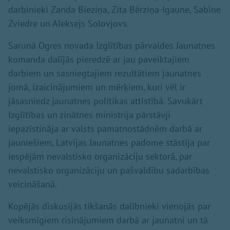
darbinieki Zanda Bieziņa, Zita Bērziņa-Igaune, Sabīne
Zviedre un Aleksejs Solovjovs.
Sarunā Ogres novada Izglītības pārvaldes Jaunatnes
komanda dalījās pieredzē ar jau paveiktajiem
darbiem un sasniegtajiem rezultātiem jaunatnes
jomā, izaicinājumiem un mērķiem, kuri vēl ir
jāsasniedz jaunatnes politikas attīstībā. Savukārt
Izglītības un zinātnes ministrija pārstāvji
iepazīstināja ar valsts pamatnostādnēm darbā ar
jauniešiem, Latvijas Jaunatnes padome stāstīja par
iespējām nevalstisko organizāciju sektorā, par
nevalstisko organizāciju un pašvaldību sadarbības
veicināšanā.
Kopējās diskusijās tikšanās dalībnieki vienojās par
veiksmīgiem risinājumiem darbā ar jaunatni un tā