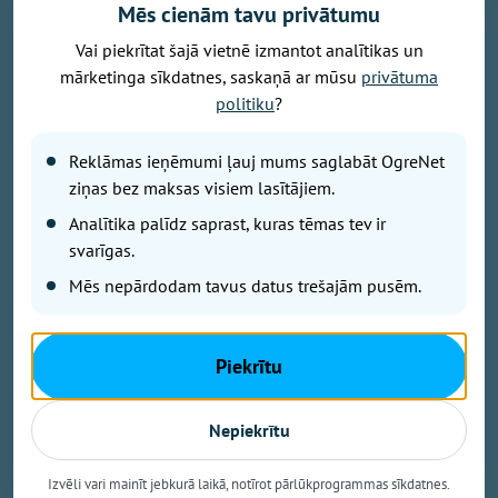
Mēs cienām tavu privātumu
Vai piekrītat šajā vietnē izmantot analītikas un
mārketinga sīkdatnes, saskaņā ar mūsu
privātuma
Attēls: Ogres novads
politiku
?
Ogres novada Mazozolu pagasts ierindojies piektajā
vietā starp Latvijas zaļākajiem pagastiem - šeit
Reklāmas ieņēmumi ļauj mums saglabāt OgreNet
bioloģiski tiek apsaimniekoti 73,4 % no visas
ziņas bez maksas visiem lasītājiem.
lauksaimniecībā izmantojamās zemes. Tas ir vairāk
Analītika palīdz saprast, kuras tēmas tev ir
nekā trīsarpus reizes virs valsts vidējā rādītāja un
svarīgas.
vienīgais Ogres novada pagasts, kas iekļuvis
Mēs nepārdodam tavus datus trešajām pusēm.
prestižajā BIO TOP 10 sarakstā pēc bioloģiski
sertificētās lauksaimniecības zemes platības
īpatsvara. Šāds sasniegums apliecina, ka Mazozolu
Piekrītu
pusē bioloģiskā saimniekošana kļuvusi par
dominējošo lauksaimniecības praksi – gandrīz trīs
ceturtdaļās lauku netiek izmantoti minerālmēsli un
Nepiekrītu
sintētiskie pesticīdi, kas nāk par labu gan videi, gan
vietējiem iedzīvotājiem un saimniekiem.
Izvēli vari mainīt jebkurā laikā, notīrot pārlūkprogrammas sīkdatnes.