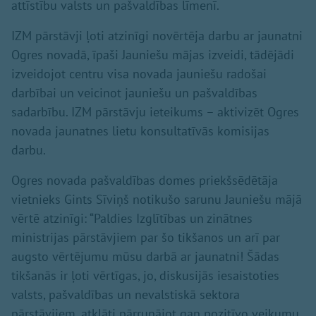
attīstību valsts un pašvaldības līmenī.
IZM pārstāvji ļoti atzinīgi novērtēja darbu ar jaunatni
Ogres novadā, īpaši Jauniešu mājas izveidi, tādējādi
izveidojot centru visa novada jauniešu radošai
darbībai un veicinot jauniešu un pašvaldības
sadarbību. IZM pārstāvju ieteikums – aktivizēt Ogres
novada jaunatnes lietu konsultatīvās komisijas
darbu.
Ogres novada pašvaldības domes priekšsēdētāja
vietnieks Gints Sīviņš notikušo sarunu Jauniešu mājā
vērtē atzinīgi: “Paldies Izglītības un zinātnes
ministrijas pārstāvjiem par šo tikšanos un arī par
augsto vērtējumu mūsu darbā ar jaunatni! Šādas
tikšanās ir ļoti vērtīgas, jo, diskusijās iesaistoties
valsts, pašvaldības un nevalstiskā sektora
pārstāvjiem, atklāti pārrunājot gan pozitīvo veikumu