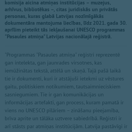
komisija aicina atmiņas institūcijas – muzejus,
arhīvus, bibliotēkas –, citas juridiskās un privātās
personas, kuras glabā Latvijas nozīmīgākās
dokumentāra mantojuma liecības, līdz 2021. gada 30.
aprīlim pieteikt tās iekļaušanai UNESCO programmas
"Pasaules atmiņa" Latvijas nacionālajā reģistrā.
"Programmas "Pasaules atmiņa" reģistri reprezentē
gan intelekta, gan jaunrades virsotnes, kas
iemūžinātas tekstā, attēlā un skaņā. Tajā pašā laikā
tie ir dokumenti, kuri ir atstājuši ietekmi uz vēstures
gaitu, politiskiem notikumiem, tautsaimnieciskiem
sasniegumiem. Tie ir gan komunikācijas un
informācijas artefakti, gan process, kuram pamatā ir
viens no UNESCO pīlāriem – zināšanu pieejamība,
brīva aprite un tālāka uztvere sabiedrībā. Reģistri ir
arī stāsts par atmiņas institūcijām. Latvija pastāvīgi ir