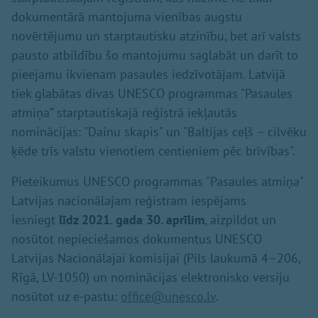
dokumentārā mantojuma vienības augstu
novērtējumu un starptautisku atzinību, bet arī valsts
pausto atbildību šo mantojumu saglabāt un darīt to
pieejamu ikvienam pasaules iedzīvotājam. Latvijā
tiek glabātas divas UNESCO programmas "Pasaules
atmiņa” starptautiskajā reģistrā iekļautās
nominācijas: "Dainu skapis" un "Baltijas ceļš – cilvēku
ķēde trīs valstu vienotiem centieniem pēc brīvības".
Pieteikumus UNESCO programmas "Pasaules atmiņa"
Latvijas nacionālajam reģistram iespējams
iesniegt
līdz 2021. gada 30. aprīlim
, aizpildot un
nosūtot nepieciešamos dokumentus UNESCO
Latvijas Nacionālajai komisijai (Pils laukumā 4–206,
Rīgā, LV-1050) un nominācijas elektronisko versiju
nosūtot uz e-pastu:
office@unesco.lv
.