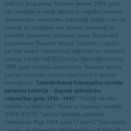
UNESCO programma "Pasaules atmiņa" 1992. gadā
tika izveidota ar mērķi apzināt un saglabāt pasaules
dokumentāro mantojumu, paplašināt piekļuvi tam un
veicināt tā izzināšanu visā pasaulē neatkarīgi no
konkrētā dokumenta izcelsmes vietas. Redzamākā
programmas "Pasaules atmiņa" iniciatīva ir reģistri,
kas tiek veidoti starptautiskā, reģionālā un nacionālā
mērogā. Latvijā UNESCO Latvijas Nacionālā komisija
2009. gadā izveidoja programmas "Pasaules atmiņa"
Latvijas nacionālo reģistru, kurā šobrīd ir astoņas
nominācijas:
"Eduarda Krauca fotonegatīvu uz stikla
pamatnes kolekcija – Ķeguma spēkstacijas
celtniecības gaita. 1936.–1940."
, "Sibīrijā rakstītas
vēstules uz bērza tāss", "Raiņa un Aspazijas sarakste
(1894.–1929.)”, "Latvijas Centrālās padomes
Memorands. Rīga, 1944. gada 17. marts", "Tradicionālo
prasmju un dzīvesveida dokumentēšana Pieminekļu