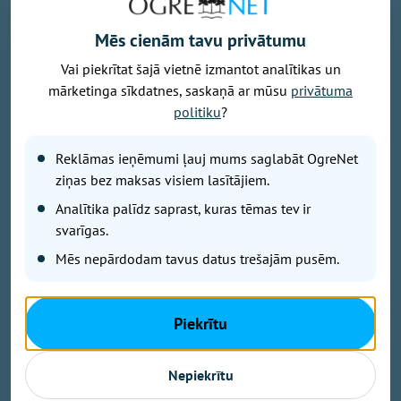
Mēs cienām tavu privātumu
Vai piekrītat šajā vietnē izmantot analītikas un
Foto: pexels.com
mārketinga sīkdatnes, saskaņā ar mūsu
privātuma
Latvijā turpina pieaugt māšu vidējais vecums bērna
politiku
?
piedzimšanas brīdī, liecina Centrālās statistikas
pārvaldes (CSP) dati.
Reklāmas ieņēmumi ļauj mums saglabāt OgreNet
ziņas bez maksas visiem lasītājiem.
2025. gadā tas sasniedza 30,6 gadus, salīdzinot ar
Analītika palīdz saprast, kuras tēmas tev ir
30,4 gadiem gadu iepriekš un 28,6 gadiem 2010.
svarīgas.
gadā.
Mēs nepārdodam tavus datus trešajām pusēm.
Visvairāk bērnu joprojām dzimst mātēm vecumā no
30 līdz 34 gadiem. Šajā vecuma grupā reģistrēti 3766
Piekrītu
jaundzimušie, kas veido gandrīz trešdaļu no visiem
jaundzimušajiem. Otrā lielākā grupa ir mātes vecumā
Nepiekrītu
no 35 līdz 39 gadiem, kur piedzimuši 2852 bērni,