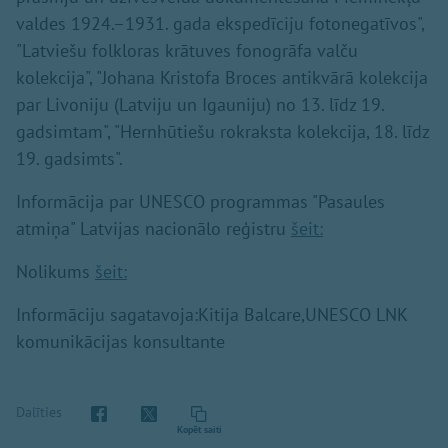
valdes 1924.–1931. gada ekspedīciju fotonegatīvos",
"Latviešu folkloras krātuves fonogrāfa valču
kolekcija", "Johana Kristofa Broces antikvārā kolekcija
par Livoniju (Latviju un Igauniju) no 13. līdz 19.
gadsimtam", "Hernhūtiešu rokraksta kolekcija, 18. līdz
19. gadsimts".
Informācija par UNESCO programmas "Pasaules
atmiņa" Latvijas nacionālo reģistru
šeit:
Nolikums
šeit:
Informāciju sagatavoja:Kitija Balcare,UNESCO LNK
komunikācijas konsultante
Dalīties
Kopēt saiti