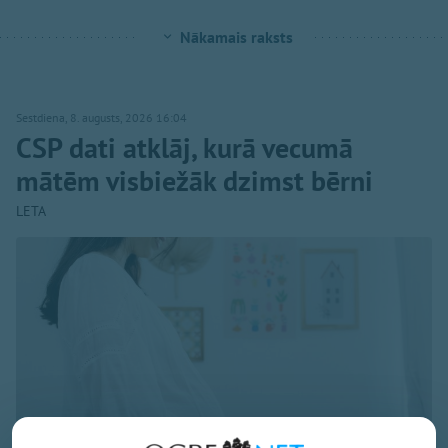
Nākamais raksts
Sestdiena, 8. augusts, 2026 16:04
CSP dati atklāj, kurā vecumā
mātēm visbiežāk dzimst bērni
LETA