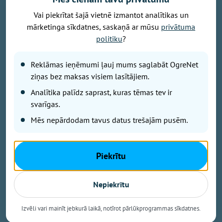
Vai piekrītat šajā vietnē izmantot analītikas un
mārketinga sīkdatnes, saskaņā ar mūsu
privātuma
Foto: pexels.com
politiku
?
No 30. jūlija līdz 5. augustam pasaulē nākuši un
Ogres novada Dzimtsarakstu nodaļā reģistrēti 4
Reklāmas ieņēmumi ļauj mums saglabāt OgreNet
jaundzimušie, savukārt mūžībā devušies 7
ziņas bez maksas visiem lasītājiem.
novadnieki.
Analītika palīdz saprast, kuras tēmas tev ir
svarīgas.
No 30. jūlija līdz 5. augustam pasaulē nākuši un
Mēs nepārdodam tavus datus trešajām pusēm.
Ogres novada Dzimtsarakstu nodaļā reģistrēti:
Lūkass, Eimija, Damīrs, Alberts.
Piekrītu
Nepiekrītu
No 30. jūlija līdz 5. augustam mūžībā devušies:
Birzgalē
Izvēli vari mainīt jebkurā laikā, notīrot pārlūkprogrammas sīkdatnes.