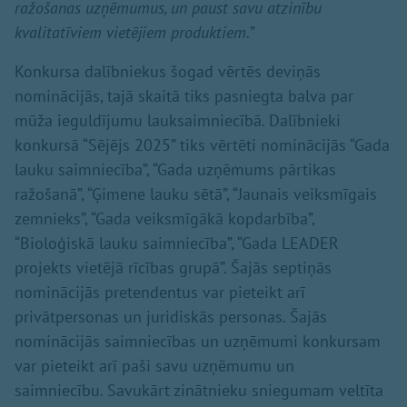
ražošanas uzņēmumus, un paust savu atzinību
kvalitatīviem vietējiem produktiem.
”
Konkursa dalībniekus šogad vērtēs deviņās
nominācijās, tajā skaitā tiks pasniegta balva par
mūža ieguldījumu lauksaimniecībā. Dalībnieki
konkursā “Sējējs 2025” tiks vērtēti nominācijās “Gada
lauku saimniecība”, “Gada uzņēmums pārtikas
ražošanā”, “Ģimene lauku sētā”, “Jaunais veiksmīgais
zemnieks”, “Gada veiksmīgākā kopdarbība”,
“Bioloģiskā lauku saimniecība”, “Gada LEADER
projekts vietējā rīcības grupā”. Šajās septiņās
nominācijās pretendentus var pieteikt arī
privātpersonas un juridiskās personas. Šajās
nominācijās saimniecības un uzņēmumi konkursam
var pieteikt arī paši savu uzņēmumu un
saimniecību. Savukārt zinātnieku sniegumam veltīta