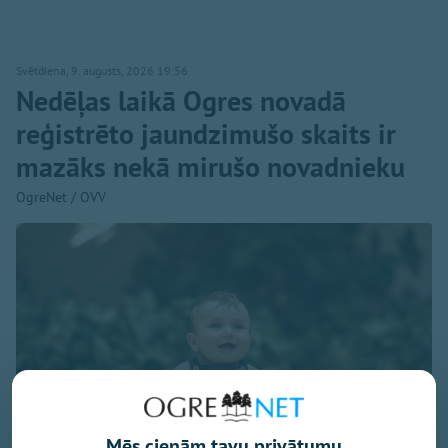
Svētdiena, 9. augusts, 2026 19:56
Nedēļas laikā Ogres novadā
reģistrēto jaundzimušo skaits ir
mazāks nekā mirušo novadnieku
OgreNet / OVV
Mēs cienām tavu privātumu