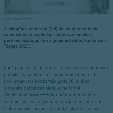
Foto: Publicitātes
Zemkopības ministrija (ZM) aicina pieteikt lauku
saimniekus un uzņēmējus, jaunos zemniekus,
pārtikas ražotājus kā arī ģimenes laukos konkursam
“Sējējs 2025”.
Kopš pagājušā gada ir būtiski vienkāršota dalībnieku
pieteikšana konkursam. Lai dalībnieku pieteiktu
konkursam, tas līdz kārtējā gada 20. jūnijam
jāpiesaka tiešsaistes pieteikuma formā
tīmekļvietnē
www.sejejs.lv
, norādot pretendenta
saimniecības vai uzņēmuma nosaukumu, atrašanās
vietu (pagasts, novads, pilsēta), elektroniskā pasta