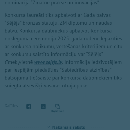
nominācija “Zinātne praksē un inovācijas”.
Konkursa laureāti tiks apbalvoti ar Gada balvas
“Sējējs” bronzas statuju, ZM diplomu un naudas
balvu. Konkursa dalībniekus apbalvos konkursa
noslēguma ceremonijā 2025. gada rudenī. Iepazīties
ar konkursa nolikumu, vērtēšanas kritērijiem un citu
ar konkursu saistīto informāciju var “Sējējs”
tīmekļvietnē
www.sejejs.lv
. Informācija iedzīvotājiem
par iespējām piedalīties “Sabiedrības atzinības”
balsojumā tiešsaistē par konkursa dalībniekiem tiks
sniegta atsevišķi vasaras otrajā pusē.
Dalīties
Kopēt saiti
Nākamais raksts