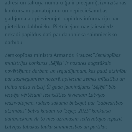
adresi un tālruņa numuru (ja ir pieejami), izvirzīšanas
konkursam pamatojumu un nepieciešamības
gadījumā arī pievienojot papildus informāciju par
pieteikto dalībnieku. Pieteicējam nav jāiesniedz
nekādi papildus dati par dalībnieka saimniecisko
darbību.
Zemkopības ministrs Armands Krauze: “
Zemkopības
ministrijas konkurss „Sējējs” ir nozares augstākais
novērtējums darbam un ieguldījumam, kas pauž atzinību
par sasniegumiem nozarē, apliecina zemes mīlestību un
ticību mūsu valstij. Šī gada jauninājums “Sējējā” būs
iespēja vērtēšanā iesaistīties ikvienam Latvijas
iedzīvotājiem, rudens sākumā balsojot par
“Sabiedrības
atzinības” balvu kādam no “Sējējs 2025” konkursa
dalībniekiem
. Ar to mēs uzrunāsim iedzīvotājus iepazīt
Latvijas labākās lauku saimniecības un pārtikas