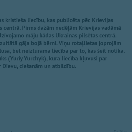
s kristieša liecību, kas publicēta pēc Krievijas
as centrā. Pirms dažām nedēļām Krievijas vadāmā
dzīvojamo māju kādas Ukrainas pilsētas centrā.
ezultātā gāja bojā bērni. Viņu rotaļlietas joprojām
sa, bet neizturama liecība par to, kas šeit notika.
čuks (Yuriy Yurchyk), kura liecība kļuvusi par
 Dievu, ciešanām un atbildību.
Dalīties