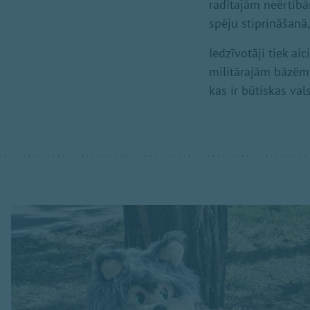
radītajām neērtībā
spēju stiprināšanā,
Iedzīvotāji tiek ai
militārajām bāzēm, 
kas ir būtiskas val