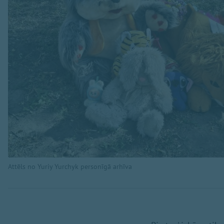
Attēls no Yuriy Yurchyk personīgā arhīva