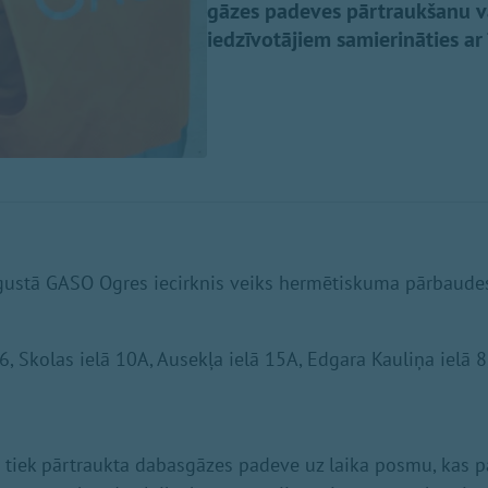
gāzes padeves pārtraukšanu va
iedzīvotājiem samierināties ar
augustā GASO Ogres iecirknis veiks hermētiskuma pārbaudes
6, Skolas ielā 10A, Ausekļa ielā 15A, Edgara Kauliņa ielā 8, 
 tiek pārtraukta dabasgāzes padeve uz laika posmu, kas p