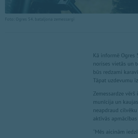
Foto: Ogres 54. bataljona zemessargi
Kā informē Ogres 5
norises vietās un 
būs redzami karavī
Tāpat uzdevumu izpi
Zemessardze vērš 
munīcija un kaujas i
neapdraud cilvēku 
aktīvās apmācības i
"Mēs aicinām iedzīv