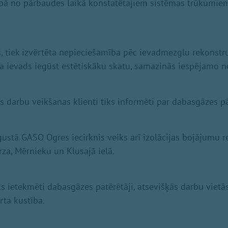
ībā no pārbaudes laikā konstatētajiem sistēmas trūkumiem
s, tiek izvērtēta nepieciešamība pēc ievadmezglu rekonstru
a ievads iegūst estētiskāku skatu, samazinās iespējamo n
s darbu veikšanas klienti tiks informēti par dabasgāzes 
ugustā GASO Ogres iecirknis veiks arī izolācijas bojājumu 
ārza, Mērnieku un Klusajā ielā.
s ietekmēti dabasgāzes patērētāji, atsevišķās darbu vietās
rta kustība.