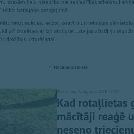
m. Izsakām lielu pateicību par sabiedrības atbalstu Latvij
" teikts bataljona paziņojumā.
cināti neuztraukties, redzot karavīru un tehnikas pārvietoš
kā arī izturēties ar izpratni pret Latvijas aizstāvju regu
sts drošības uzturēšanai.
Nākamais raksts
Piektdiena, 7. augusts, 2026 10:07
Kad rotaļlietas 
mācītāji reaģē 
neseno triecien