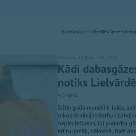
Kultūra
Aktuāli
Drošība
Sports
Viedok
Pirmdiena, 19. jūnijs, 2023 11:45
Kādi dabasgāze
notiks Lielvārdē
A/S "Gaso"
Siltie gada mēneši ir laiks, k
rekonstrukcijas darbus Latvijas
nepieciešamas, lai padarītu g
arī turpmāk, nākotnē. Daži dar