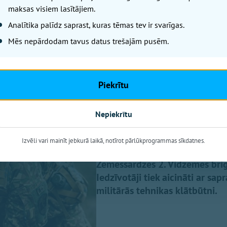
Nākamais raksts
maksas visiem lasītājiem.
Analītika palīdz saprast, kuras tēmas tev ir svarīgas.
Mēs nepārdodam tavus datus trešajām pusēm.
Piektdiena, 7. augusts, 2026 14:33
Ogres un Turkal
Zemessardzes mi
Piekrītu
iedzīvotājus aic
Nepiekrītu
OgreNet
Izvēli vari mainīt jebkurā laikā, notīrot pārlūkprogrammas sīkdatnes.
No 7. līdz 9. augustam Ogres m
Zemessardzes 2. Vidzemes brig
Iedzīvotāji tiek aicināti ar sap
militārās tehnikas klātbūtni.