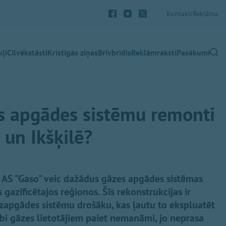
Kontakti
Reklāma
ļi
Cilvēkstāsti
Kristīgās ziņas
Brīvbrīdis
Reklāmraksti
Pasākumi
s apgādes sistēmu remonti
 un Ikšķilē?
ad AS "Gaso" veic dažādus gāzes apgādes sistēmas
 gazificētajos reģionos. Šīs rekonstrukcijas ir
āzapgādes sistēmu drošāku, kas ļautu to ekspluatēt
bi gāzes lietotājiem paiet nemanāmi, jo neprasa