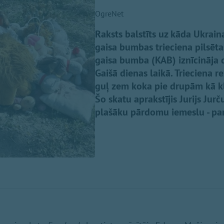
OgreNet
Raksts balstīts uz kāda Ukraina
gaisa bumbas trieciena pilsēt
gaisa bumba (KAB) iznīcināja 
Gaišā dienas laikā. Trieciena r
guļ zem koka pie drupām kā klu
Šo skatu aprakstījis Jurijs Jur
plašāku pārdomu iemeslu - par