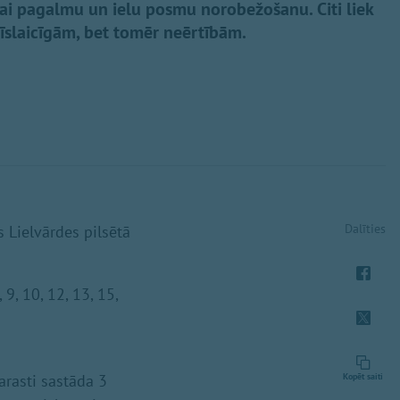
i pagalmu un ielu posmu norobežošanu. Citi liek
 īslaicīgām, bet tomēr neērtībām.
Dalīties
 Lielvārdes pilsētā
9, 10, 12, 13, 15,
arasti sastāda 3
Kopēt saiti