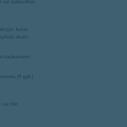
 var aizkavēties
kcijas, kuras
oplūžu skaits.
pārtraukumiem.
remontu (9 gab.)
 var tikt