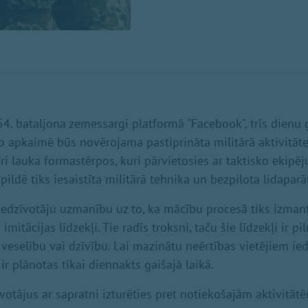
4. bataljona zemessargi platformā "Facebook", trīs dien
to apkaimē būs novērojama pastiprināta militārā aktivitāt
ri lauka formastērpos, kuri pārvietosies ar taktisko ekipē
ldē tiks iesaistīta militārā tehnika un bezpilota lidaparāt
iedzīvotāju uzmanību uz to, ka mācību procesā tiks izma
mitācijas līdzekļi. Tie radīs troksni, taču šie līdzekļi ir pi
veselību vai dzīvību. Lai mazinātu neērtības vietējiem ied
r plānotas tikai diennakts gaišajā laikā.
otājus ar sapratni izturēties pret notiekošajām aktivitātē