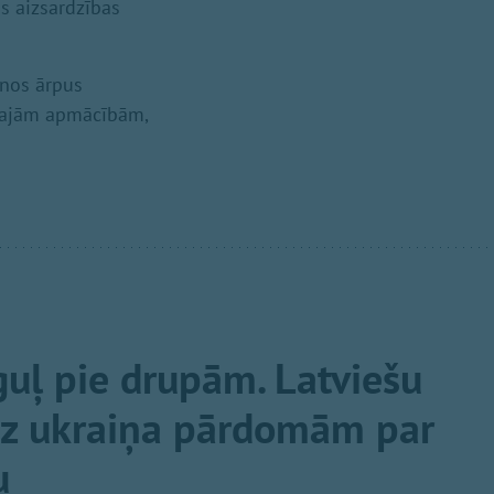
as aizsardzības
anos ārpus
lārajām apmācībām,
guļ pie drupām. Latviešu
uz ukraiņa pārdomām par
u