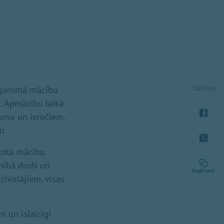
Dalīties
u garumā mācību
e. Apmācību laikā
jumu un ieročiem.
i.
ntota mācību
lnībā droši un
Kopēt saiti
zīvotājiem, visas
m un īslaicīgi