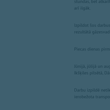
stundas, bet atkar
arī ilgāk.
Izpildot šos darbu
rezultātā gāzesvad
Piecas dienas pirm
Jūnijā, jūlijā un a
Ikšķiles pilsētā, D
Darbu izpildē netik
ierobežota transpo