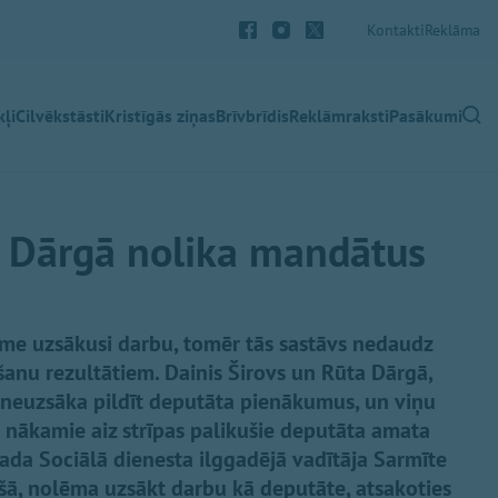
Kontakti
Reklāma
ļi
Cilvēkstāsti
Kristīgās ziņas
Brīvbrīdis
Reklāmraksti
Pasākumi
n Dārgā nolika mandātus
me uzsākusi darbu, tomēr tās sastāvs nedaudz
šanu rezultātiem. Dainis Širovs un Rūta Dārgā,
 neuzsāka pildīt deputāta pienākumus, un viņu
 nākamie aiz strīpas palikušie deputāta amata
ada Sociālā dienesta ilggadējā vadītāja Sarmīte
kšā, nolēma uzsākt darbu kā deputāte, atsakoties