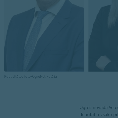
Publicitātes foto/OgreNet kolāža
Ogres novada Vēlēš
deputāti uzsāka p