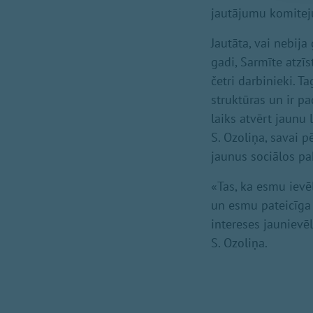
jautājumu komitej
Jautāta, vai nebija
gadi, Sarmīte atzīs
četri darbinieki. T
struktūras un ir pa
laiks atvērt jaunu
S. Ozoliņa, savai p
jaunus sociālos p
«Tas, ka esmu ievē
un esmu pateicīga 
intereses jaunievē
S. Ozoliņa.