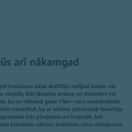
ūs arī nākamgad
ārtraukšanu daļai skatītāju radījusi bažas: vai
o nerādīs, būs jāmaina antena un dekoders vai
 Tas, ka no nākamā gada «Tet» vairs nenodrošinās
nebūt nenozīmē, ka ar antenu uztveramā televīzija
rogrammas būs pieejamas arī turpmāk, bet
a klientiem nāksies izvēlēties citus risinājumus.