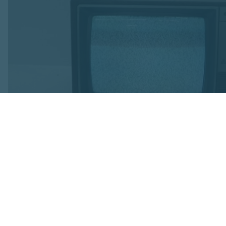
Foto: OVV
Satiksmes ministri
zemes televīzijas 