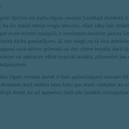
u.
 grūti šķirties no darba Ogres novada Sociālajā dienestā, 
t, ka šis nebūt nebija viegls lēmums. «Kad sāku šeit strādā
agad esam krietni izauguši, ir izveidotas daudzas jaunas S
darītā darba gandarījums. Jā, nav viegli no tā visa atteiktie
 lappusi savā dzīves grāmatā un dot citiem iespēju darīt tā
ēctecei vai pēctecim vēlot turpināt iesākto, pilnveidot jau 
akalpojumus.
lēta Ogres novada domē, ir liels apliecinājums manam lī
ikvienam, kurš atdeva savu balsi par mani, uzskatot, ka v
lētajā domē, ko arī apņemos darīt pēc labākās sirdsapziņa