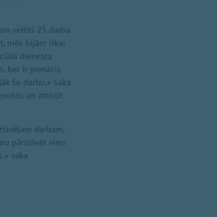
kam veltīti 25 darba
t, mēs bijām tikai
ociālā dienesta
s, bet ir pienācis
lāk šo darbu,» saka
esošos un attīstīt
dzšinējam darbam,
aru pārstāvēt viņu
s,» saka