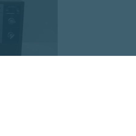
ja skaidro, ka konkurss par tiesībām no 2027. gada nodro
pakalpojumu noslēdzās bez rezultāta, jo nepieteicās nevie