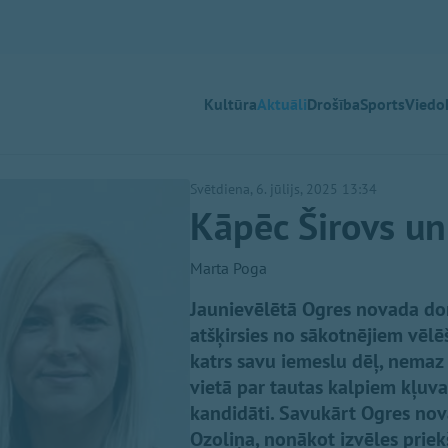
Kultūra
Aktuāli
Drošība
Sports
Viedok
Svētdiena, 6. jūlijs, 2025 13:34
Kāpēc Širovs u
Marta Poga
Jaunievēlētā Ogres novada do
atšķirsies no sākotnējiem vēlē
katrs savu iemeslu dēļ, nemaz
vietā par tautas kalpiem kļuva
kandidāti. Savukārt Ogres nov
Ozoliņa, nonākot izvēles prie