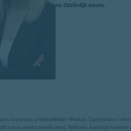
no līdzšinējā amata.
anu komisijas priekšsēdētājs Nikolajs Sapožņikovs inform
ildīt savus amata pienākumus, Vēlēšanu komisijā saņemti