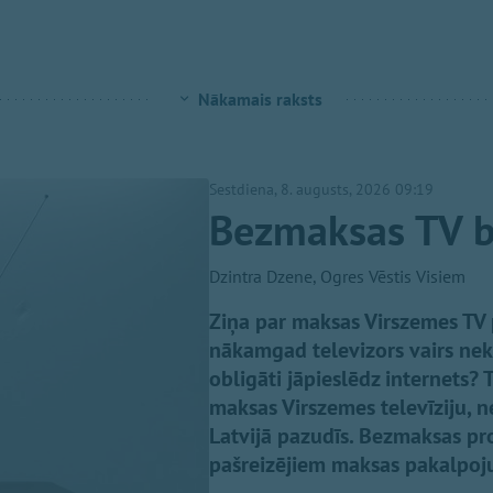
Nākamais raksts
Sestdiena, 8. augusts, 2026 09:19
Bezmaksas TV b
Dzintra Dzene, Ogres Vēstis Visiem
Ziņa par maksas Virszemes TV p
nākamgad televizors vairs nek
obligāti jāpieslēdz internets?
maksas Virszemes televīziju, 
Latvijā pazudīs. Bezmaksas p
pašreizējiem maksas pakalpojum