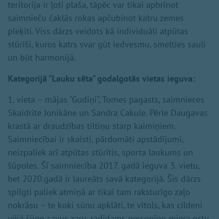
teritorija ir ļoti plaša, tāpēc var tikai apbrīnot
saimnieču čaklās rokas apčubinot katru zemes
pleķīti. Viss dārzs veidots kā individuāli atpūtas
stūrīši, kuros katrs svar gūt iedvesmu, smelties sauli
un būt harmonijā.
Kategorijā "Lauku sēta" godalgotās vietas ieguva:
1. vieta – mājas "Gudiņi", Tomes pagasts, saimnieces
Skaidrīte Jonikāne un Sandra Cakule. Pērle Daugavas
krastā ar draudzības tiltiņu starp kaimiņiem.
Saimniecībai ir skaisti, pārdomāti apstādījumi,
neizpaliek arī atpūtas stūrītis, sporta laukums un
šūpoles. Šī saimniecība 2017. gadā ieguva 3. vietu,
bet 2020.gadā ir laureāts savā kategorijā. Šis dārzs
spilgti paliek atmiņā ar tikai tam raksturīgo zaļo
nokrāsu – te koki sūnu apklāti, te vītols, kas cildeni
vējā šūpo savus zaru, radīdams personīgo miera ostu,