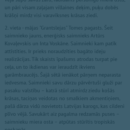
un pāri visam zaļajam villaines deķim, puķu dobēs
krāšņi mirdz visi varavīksnes krāsas ziedi.
2. vieta - mājas "Grantslejas" Tomes pagasts. Šeit
saimnieko jauns, enerģisks saimnieks Artūrs
Kovaļevskis un Inta Voskāne. Saimnieki kam patīk
attīstīties. Ir prieks noraudzīties bagāto ideju
realizācijas. Tik skaists īpašums atrodas turpat pie
ceļa, un to ikdienas var ieraudzīt ikviens
garāmbraucējs. Šajā sētā ienākot pārņem neparasta
iedvesma. Saimnieki savu dārzu pārvērtuši gluži par
pasaku valstību – katrā stūrī atmirdz ziedu košās
krāsas, taciņas veidotas no smalkiem akmentiņiem,
pašā dārza vidū novietots Latvijas karogs, kas cildeni
plīvo vējā. Savukārt aiz pagalma redzamās puses –
saimnieku miera osta – atpūtas stūrītis tropiskās
noskaņās.