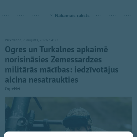
Nākamais raksts
Piektdiena, 7. augusts, 2026 14:33
Ogres un Turkalnes apkaimē
norisināsies Zemessardzes
militārās mācības: iedzīvotājus
aicina nesatraukties
OgreNet