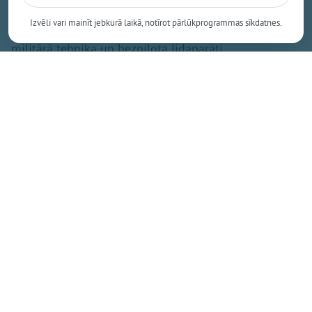
formastērpos, kuri pārvietosies ar taktisko ekipējumu
Izvēli vari mainīt jebkurā laikā, notīrot pārlūkprogrammas sīkdatnes.
un ieročiem. Tāpat uzdevumu izpildē tiks iesaistīta
militārā tehnika un bezpilota lidaparāti.
Zemessardze vērš iedzīvotāju uzmanību uz to, ka
mācību procesā tiks izmantota mācību munīcija un
kaujas imitācijas līdzekļi. Tie radīs troksni, taču šie
līdzekļi ir pilnībā droši un neapdraud cilvēku
veselību vai dzīvību. Lai mazinātu neērtības
vietējiem iedzīvotājiem, visas aktīvās apmācības ir
plānotas tikai diennakts gaišajā laikā.
"Mēs aicinām iedzīvotājus ar sapratni izturēties pret
notiekošajām aktivitātēm un īslaicīgi radītajām
neērtībām. Izsakām lielu pateicību par sabiedrības
atbalstu Latvijas aizsardzības spēju stiprināšanā,"
teikts bataljona paziņojumā.