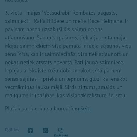
3. vieta - mājas "Vecsudrabi" Rembates pagasts,
saimnieki – Kaija Bildere un meita Dace Helmane, ir
pavisam nesen uzsākuši šīs saimniecības
atjaunošanu. Sakopts īpašums, tiek atjaunota māja.
Mājas saimniekiem visa pamatā ir ideja atjaunot visu
seno. Viss, kas ir saimniecībās, viss tiek atjaunots un
nekas netiek atstāts novārtā. Pati jaunā saimniece
lepojās ar skaisto rožu dobi. Ienākot sētā pārņem
senas sajūtas – prieks un lepnums, gluži kā ienākot
vecmāmiņas lauku mājā. Sirds siltums, smaids un
mājīgums ir īpašības, kas vislabāk raksturo šo sētu.
Plašāk par konkursa laureātiem
šeit:
Dalīties
Kopēt saiti