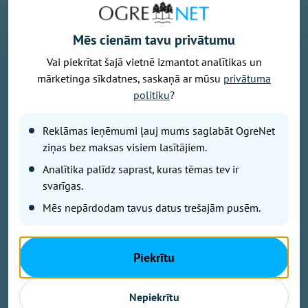
Mēs cienām tavu privātumu
Vai piekrītat šajā vietnē izmantot analītikas un
mārketinga sīkdatnes, saskaņā ar mūsu
privātuma
politiku
?
Foto: Ogres 54. bataljona zemessargi
Reklāmas ieņēmumi ļauj mums saglabāt OgreNet
No 7. līdz 9. augustam Ogres militārajā bāzē un
ziņas bez maksas visiem lasītājiem.
Turkalnes mežos notiks Zemessardzes 2. Vidzemes
Analītika palīdz saprast, kuras tēmas tev ir
brigādes 54. kaujas atbalsta bataljona apmācības.
Iedzīvotāji tiek aicināti ar sapratni izturēties pret
svarīgas.
īslaicīgiem trokšņiem un militārās tehnikas klātbūtni.
Mēs nepārdodam tavus datus trešajām pusēm.
Kā informē Ogres 54. bataljona zemessargi platformā
Piekrītu
"Facebook", trīs dienu garumā mācību norises vietās
un to apkaimē būs novērojama pastiprināta militārā
Nepiekrītu
aktivitāte. Apmācību laikā būs redzami karavīri lauka