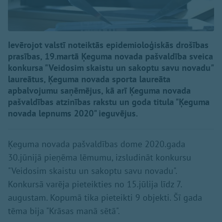
Ievērojot valstī noteiktās epidemioloģiskās drošības
prasības, 19.martā Ķeguma novada pašvaldība sveica
konkursa "Veidosim skaistu un sakoptu savu novadu"
laureātus, Ķeguma novada sporta laureāta
apbalvojumu saņēmējus, kā arī Ķeguma novada
pašvaldības atzinības rakstu un goda titula "Ķeguma
novada lepnums 2020" ieguvējus.
Ķeguma novada pašvaldības dome 2020.gada
30.jūnijā pieņēma lēmumu, izsludināt konkursu
"Veidosim skaistu un sakoptu savu novadu".
Konkursā varēja pieteikties no 15.jūlija līdz 7.
augustam. Kopumā tika pieteikti 9 objekti. Šī gada
tēma bija "Krāsas manā sētā".