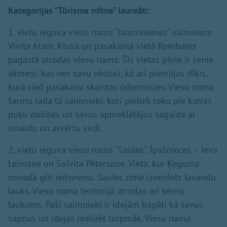
Kategorijas "Tūrisma mītne" laureāti:
1. vietu ieguva viesu nams "Jaunsvelmes" saimniece
Vivita Atare. Klusā un pasakainā vietā Rembates
pagastā atrodas viesu nams. Šīs vietas pērle ir senie
akmeņi, kas nes savu vēsturi, kā arī piemājas dīķis,
kurā zied pasakaini skaistas ūdensrozes. Viesu nama
šarmu rada tā saimnieki, kuri pieliek roku pie katras
puķu dobītes un savus apmeklētājus sagaida ar
smaidu un atvērtu sirdi.
2. vietu ieguva viesu nams "Saules". Īpašnieces – Ieva
Leimane un Solvita Pētersone. Vieta, kur Ķeguma
novadā gūt iedvesmu. Saules zīmē izveidots lavandu
lauks. Viesu nama teritorijā atrodas arī bērnu
laukums. Paši saimnieki ir idejām bagāti kā savus
sapņus un idejas realizēt turpmāk. Viesu nama