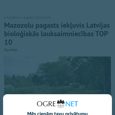
Ceturtdiena, 6. augusts, 2026 14:24
Mazozolu pagasts iekļuvis Latvijas
bioloģiskās lauksaimniecības TOP
10
OgreNet
Mēs cienām tavu privātumu