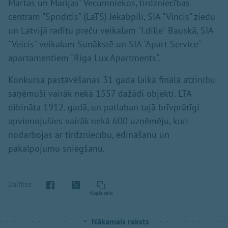
Martas un Marijas" Vecumniekos, tirdzniecības
centram "Sprīdītis" (LaTS) Jēkabpilī, SIA "Vincis" ziedu
un Latvijā radītu preču veikalam "I.dille" Bauskā, SIA
"Veicis" veikalam Sunākstē un SIA "Apart Service"
apartamentiem "Riga Lux Apartments".
Konkursa pastāvēšanas 31 gada laikā finālā atzinību
saņēmuši vairāk nekā 1557 dažādi objekti. LTA
dibināta 1912. gadā, un patlaban tajā brīvprātīgi
apvienojušies vairāk nekā 600 uzņēmēju, kuri
nodarbojas ar tirdzniecību, ēdināšanu un
pakalpojumu sniegšanu.
Dalīties
Kopēt saiti
Nākamais raksts