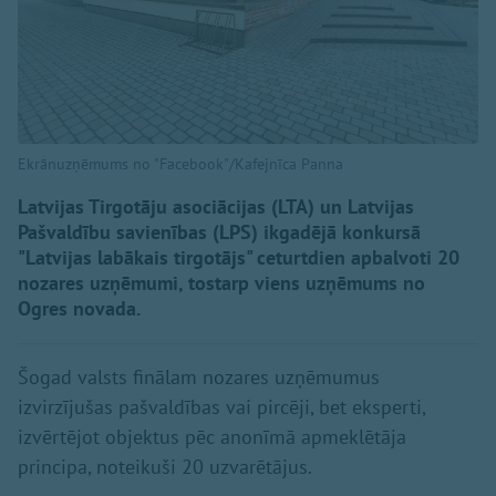
Ekrānuzņēmums no "Facebook"/Kafejnīca Panna
Latvijas Tirgotāju asociācijas (LTA) un Latvijas
Pašvaldību savienības (LPS) ikgadējā konkursā
"Latvijas labākais tirgotājs" ceturtdien apbalvoti 20
nozares uzņēmumi, tostarp viens uzņēmums no
Ogres novada.
Šogad valsts finālam nozares uzņēmumus
izvirzījušas pašvaldības vai pircēji, bet eksperti,
izvērtējot objektus pēc anonīmā apmeklētāja
principa, noteikuši 20 uzvarētājus.