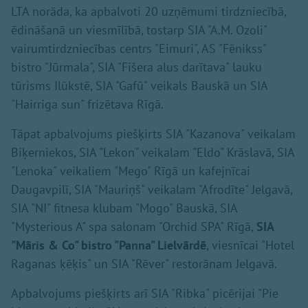
LTA norāda, ka apbalvoti 20 uzņēmumi tirdzniecībā,
ēdināšanā un viesmīlībā, tostarp SIA "A.M. Ozoli"
vairumtirdzniecības centrs "Eimuri", AS "Fēnikss"
bistro "Jūrmala", SIA "Fišera alus darītava" lauku
tūrisms Ilūkstē, SIA "Gafū" veikals Bauskā un SIA
"Hairriga sun" frizētava Rīgā.
Tāpat apbalvojums piešķirts SIA "Kazanova" veikalam
Biķerniekos, SIA "Lekon" veikalam "Eldo" Krāslavā, SIA
"Lenoka" veikaliem "Mego" Rīgā un kafejnīcai
Daugavpilī, SIA "Mauriņš" veikalam "Afrodīte" Jelgavā,
SIA "NI" fitnesa klubam "Mogo" Bauskā, SIA
"Mysterious A" spa salonam "Orchid SPA" Rīgā,
SIA
"Māris & Co" bistro "Panna" Lielvārdē
, viesnīcai "Hotel
Raganas ķēķis" un SIA "Rēver" restorānam Jelgavā.
Apbalvojums piešķirts arī SIA "Ribka" picērijai "Pie