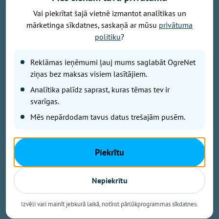
Vai piekrītat šajā vietnē izmantot analītikas un
mārketinga sīkdatnes, saskaņā ar mūsu
privātuma
Attēls: Ogres novads
politiku
?
Ogres novada Mazozolu pagasts ierindojies piektajā
vietā starp Latvijas zaļākajiem pagastiem - šeit
Reklāmas ieņēmumi ļauj mums saglabāt OgreNet
bioloģiski tiek apsaimniekoti 73,4 % no visas
ziņas bez maksas visiem lasītājiem.
lauksaimniecībā izmantojamās zemes. Tas ir vairāk
Analītika palīdz saprast, kuras tēmas tev ir
nekā trīsarpus reizes virs valsts vidējā rādītāja un
svarīgas.
vienīgais Ogres novada pagasts, kas iekļuvis
Mēs nepārdodam tavus datus trešajām pusēm.
prestižajā BIO TOP 10 sarakstā pēc bioloģiski
sertificētās lauksaimniecības zemes platības
īpatsvara. Šāds sasniegums apliecina, ka Mazozolu
Piekrītu
pusē bioloģiskā saimniekošana kļuvusi par
dominējošo lauksaimniecības praksi – gandrīz trīs
ceturtdaļās lauku netiek izmantoti minerālmēsli un
Nepiekrītu
sintētiskie pesticīdi, kas nāk par labu gan videi, gan
vietējiem iedzīvotājiem un saimniekiem.
Izvēli vari mainīt jebkurā laikā, notīrot pārlūkprogrammas sīkdatnes.