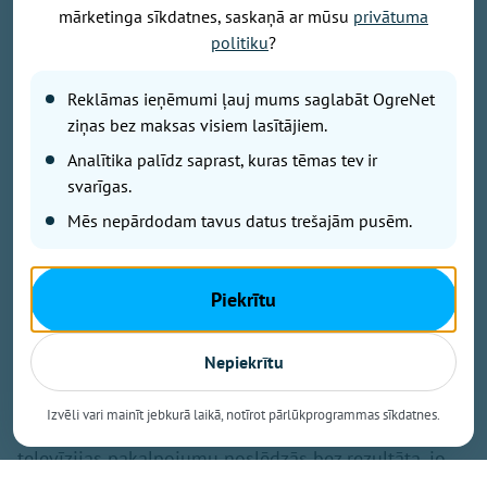
mārketinga sīkdatnes, saskaņā ar mūsu
privātuma
politiku
?
Foto: OVV
Reklāmas ieņēmumi ļauj mums saglabāt OgreNet
Ziņa par maksas Virszemes TV pārtraukšanu daļai
ziņas bez maksas visiem lasītājiem.
skatītāju radījusi bažas: vai nākamgad televizors
vairs neko nerādīs, būs jāmaina antena un dekoders
Analītika palīdz saprast, kuras tēmas tev ir
vai obligāti jāpieslēdz internets? Tas, ka no nākamā
svarīgas.
gada «Tet» vairs nenodrošinās maksas Virszemes
Mēs nepārdodam tavus datus trešajām pusēm.
televīziju, nebūt nenozīmē, ka ar antenu uztveramā
televīzija Latvijā pazudīs. Bezmaksas programmas
būs pieejamas arī turpmāk, bet pašreizējiem maksas
Piekrītu
pakalpojuma klientiem nāksies izvēlēties citus
risinājumus.
Nepiekrītu
Satiksmes ministrija skaidro, ka konkurss par
Izvēli vari mainīt jebkurā laikā, notīrot pārlūkprogrammas sīkdatnes.
tiesībām no 2027. gada nodrošināt maksas zemes
televīzijas pakalpojumu noslēdzās bez rezultāta, jo