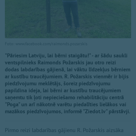
Foto: www.facebook.com/raimonds.pozarskis
"Pāriesim Latviju, lai bērni staigātu!" - ar šādu saukli
ventspilnieks Raimonds Požarskis jau otro reizi
dodas labdarības gājienā, lai vāktu līdzekļus bērniem
ar kustību traucējumiem. R. Požarskis vienmēr ir bijis
piedzīvojumu meklētājs, šoreiz piedzīvojumu
papildina ideja, lai bērni ar kustību traucējumiem
saņemtu tik ļoti nepieciešamo rehabilitāciju centrā
"Poga" un arī nākotnē varētu piedalīties lielākos vai
mazākos piedzīvojumos, informē "Ziedot.lv" pārstāvji.
Pirmo reizi labdarības gājienu R. Požarskis aizsāka