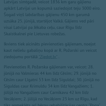
Latvijas simtgadē, veicot 1836 km garu gājienu
apkārt Latvijai un kopumā saziedojot teju 3000 eiro.
Šogad viņš labdarības gājienu 450 km garumā
uzsāka 25. jūnijā, startējot Valkā. Gājiens ved pāri
visai Latvijai pa Jēkaba ceļu, caur Rīgu līdz
Skaistkalnei pie Lietuvas robežas.
Ikviens tiek aicināts pievienoties gājienam, noejot
kaut nelielu gabaliņu kopā ar R. Požarski un veicot
ziedojumu portālā
"Ziedot.lv"
.
Pievienoties R. Požarska gājienam var, veicot: 28.
jūnijā no Valmieras 44 km līdz Cēsīm; 29. jūnijā no
Cēsīm caur Līgatni 53 km līdz Siguldai; 30. jūnijā no
Siguldas caur Krimuldu 34 km līdz Vangažiem; 1.
jūlijā no Vangažiem caur Carnikavu 42 km līdz
Vecāķiem; 2. jūlijā no Vecāķiem 23 km uz Rīgu, kad
tiks apmeklēts arī bērnu rehabilitācijas centrs "Poga".