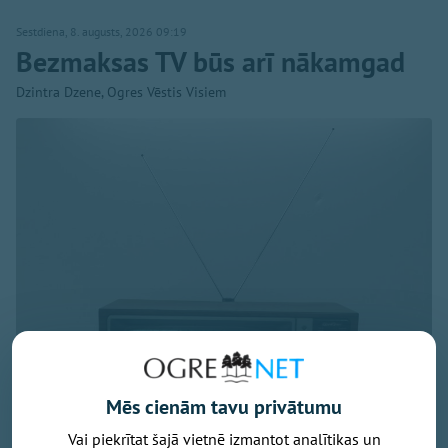
Sestdiena, 8. augusts, 2026 09:19
Bezmaksas TV būs arī nākamgad
Dzintra Dzene, Ogres Vēstis Visiem
Mēs cienām tavu privātumu
Vai piekrītat šajā vietnē izmantot analītikas un