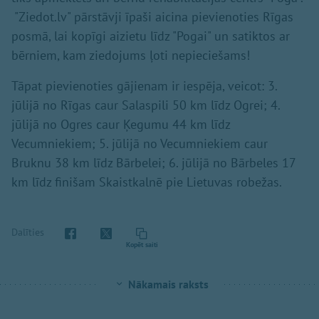
"Ziedot.lv" pārstāvji īpaši aicina pievienoties Rīgas
posmā, lai kopīgi aizietu līdz "Pogai" un satiktos ar
bērniem, kam ziedojums ļoti nepieciešams!
Tāpat pievienoties gājienam ir iespēja, veicot: 3.
jūlijā no Rīgas caur Salaspili 50 km līdz Ogrei; 4.
jūlijā no Ogres caur Ķegumu 44 km līdz
Vecumniekiem; 5. jūlijā no Vecumniekiem caur
Bruknu 38 km līdz Bārbelei; 6. jūlijā no Bārbeles 17
km līdz finišam Skaistkalnē pie Lietuvas robežas.
Dalīties
Kopēt saiti
Nākamais raksts