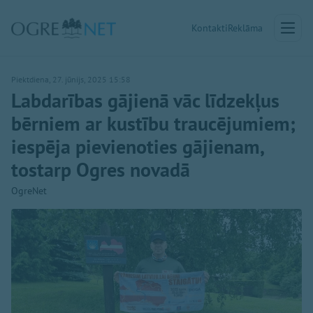
Kontakti
Reklāma
Piektdiena, 27. jūnijs, 2025 15:58
Labdarības gājienā vāc līdzekļus
bērniem ar kustību traucējumiem;
iespēja pievienoties gājienam,
tostarp Ogres novadā
OgreNet