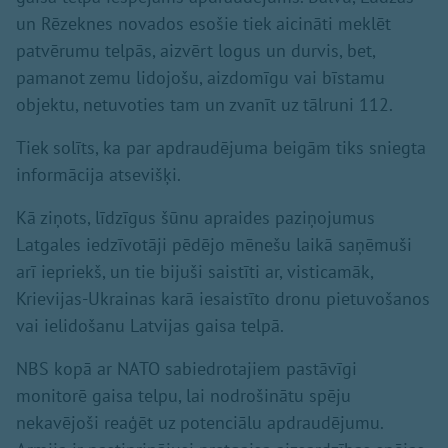
un Rēzeknes novados esošie tiek aicināti meklēt
patvērumu telpās, aizvērt logus un durvis, bet,
pamanot zemu lidojošu, aizdomīgu vai bīstamu
objektu, netuvoties tam un zvanīt uz tālruni 112.
Tiek solīts, ka par apdraudējuma beigām tiks sniegta
informācija atsevišķi.
Kā ziņots, līdzīgus šūnu apraides paziņojumus
Latgales iedzīvotāji pēdējo mēnešu laikā saņēmuši
arī iepriekš, un tie bijuši saistīti ar, visticamāk,
Krievijas-Ukrainas karā iesaistīto dronu pietuvošanos
vai ielidošanu Latvijas gaisa telpā.
NBS kopā ar NATO sabiedrotajiem pastāvīgi
monitorē gaisa telpu, lai nodrošinātu spēju
nekavējoši reaģēt uz potenciālu apdraudējumu.