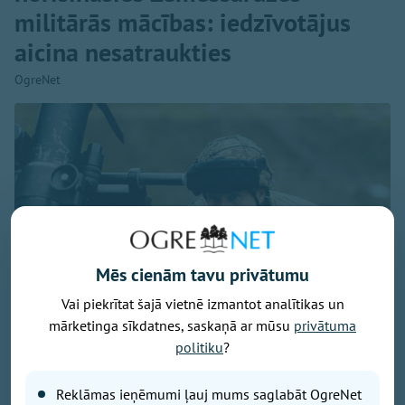
militārās mācības: iedzīvotājus
aicina nesatraukties
OgreNet
Mēs cienām tavu privātumu
Vai piekrītat šajā vietnē izmantot analītikas un
mārketinga sīkdatnes, saskaņā ar mūsu
privātuma
politiku
?
Foto: Ogres 54. bataljona zemessargi
Reklāmas ieņēmumi ļauj mums saglabāt OgreNet
No 7. līdz 9. augustam Ogres militārajā bāzē un