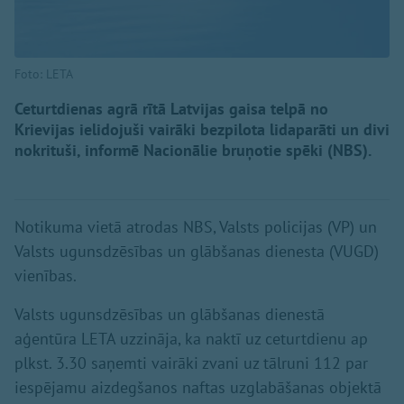
Foto: LETA
Ceturtdienas agrā rītā Latvijas gaisa telpā no
Krievijas ielidojuši vairāki bezpilota lidaparāti un divi
nokrituši, informē Nacionālie bruņotie spēki (NBS).
Notikuma vietā atrodas NBS, Valsts policijas (VP) un
Valsts ugunsdzēsības un glābšanas dienesta (VUGD)
vienības.
Valsts ugunsdzēsības un glābšanas dienestā
aģentūra LETA uzzināja, ka naktī uz ceturtdienu ap
plkst. 3.30 saņemti vairāki zvani uz tālruni 112 par
iespējamu aizdegšanos naftas uzglabāšanas objektā