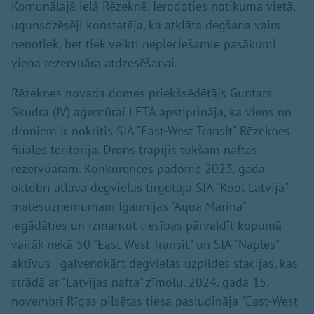
Komunālajā ielā Rēzeknē. Ierodoties notikuma vietā,
ugunsdzēsēji konstatēja, ka atklāta degšana vairs
nenotiek, bet tiek veikti nepieciešamie pasākumi
viena rezervuāra atdzesēšanai.
Rēzeknes novada domes priekšsēdētājs Guntars
Skudra (JV) aģentūrai LETA apstiprināja, ka viens no
droniem ir nokritis SIA "East-West Transit" Rēzeknes
filiāles teritorijā. Drons trāpījis tukšam naftas
rezervuāram. Konkurences padome 2023. gada
oktobrī atļāva degvielas tirgotāja SIA "Kool Latvija"
mātesuzņēmumam Igaunijas "Aqua Marina"
iegādāties un izmantot tiesības pārvaldīt kopumā
vairāk nekā 50 "East-West Transit" un SIA "Naples"
aktīvus - galvenokārt degvielas uzpildes stacijas, kas
strādā ar "Latvijas nafta" zīmolu. 2024. gada 15.
novembrī Rīgas pilsētas tiesa pasludināja "East-West