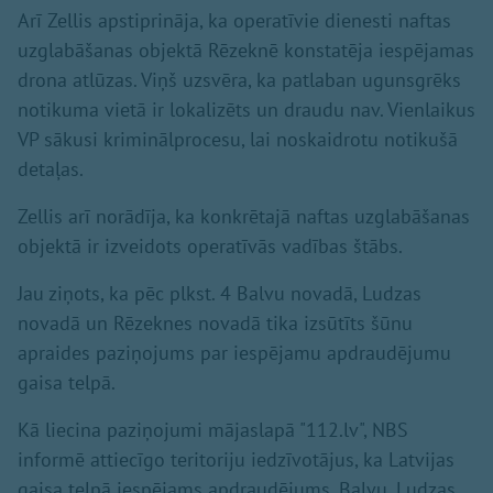
Arī Zellis apstiprināja, ka operatīvie dienesti naftas
uzglabāšanas objektā Rēzeknē konstatēja iespējamas
drona atlūzas. Viņš uzsvēra, ka patlaban ugunsgrēks
notikuma vietā ir lokalizēts un draudu nav. Vienlaikus
VP sākusi kriminālprocesu, lai noskaidrotu notikušā
detaļas.
Zellis arī norādīja, ka konkrētajā naftas uzglabāšanas
objektā ir izveidots operatīvās vadības štābs.
Jau ziņots, ka pēc plkst. 4 Balvu novadā, Ludzas
novadā un Rēzeknes novadā tika izsūtīts šūnu
apraides paziņojums par iespējamu apdraudējumu
gaisa telpā.
Kā liecina paziņojumi mājaslapā "112.lv", NBS
informē attiecīgo teritoriju iedzīvotājus, ka Latvijas
gaisa telpā iespējams apdraudējums. Balvu, Ludzas