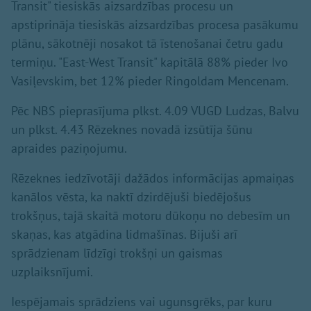
Transit" tiesiskās aizsardzības procesu un
apstiprināja tiesiskās aizsardzības procesa pasākumu
plānu, sākotnēji nosakot tā īstenošanai četru gadu
termiņu. "East-West Transit" kapitālā 88% pieder Ivo
Vasiļevskim, bet 12% pieder Ringoldam Mencenam.
Pēc NBS pieprasījuma plkst. 4.09 VUGD Ludzas, Balvu
un plkst. 4.43 Rēzeknes novadā izsūtīja šūnu
apraides paziņojumu.
Rēzeknes iedzīvotāji dažādos informācijas apmaiņas
kanālos vēsta, ka naktī dzirdējuši biedējošus
trokšņus, tajā skaitā motoru dūkoņu no debesīm un
skaņas, kas atgādina lidmašīnas. Bijuši arī
sprādzienam līdzīgi trokšņi un gaismas
uzplaiksnījumi.
Iespējamais sprādziens vai ugunsgrēks, par kuru