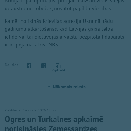
Armija ir pastiprinājusi pretgaisa aizsardzības spējas
uz austrumu robežas, nosūtot papildu vienības.
Kamēr norisinās Krievijas agresija Ukrainā, tādu
gadījumu atkārtošanās, kad Latvijas gaisa telpā
ielido vai tai pietuvojas ārvalstu bezpilota lidaparāts
ir iespējama, atzīst NBS.
Dalīties
Kopēt saiti
Nākamais raksts
Piektdiena, 7. augusts, 2026 14:33
Ogres un Turkalnes apkaimē
norisināsies Zemessardzes