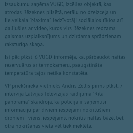
izsaukumu saņēma VUGD, izcēlies objektā, kas
atrodas Rēzeknes pilsētā, netālu no dzelzceļa un
lielveikala "Maxima". Iedzīvotāji sociālajos tīklos arī
dalījušies ar video, kuros virs Rēzeknes redzams
gaismas uzplaiksnījums un dzirdama sprādzienam
raksturīga skaņa.
Īsi pēc plkst. 6 VUGD informēja, ka, pārbaudot naftas
rezervuārus ar termokameru, paaugstināta
temperatūra tajos netika konstatēta.
VP priekšnieka vietnieks Andris Zellis pirms plkst. 7
intervijā Latvijas Televīzijas raidījumā "Rīta
panorāma" skaidroja, ka policija ir saņēmusi
informāciju par diviem iespējami nokritušiem
droniem - viens, iespējams, nokritis naftas bāzē, bet
otra nokrišanas vieta vēl tiek meklēta.