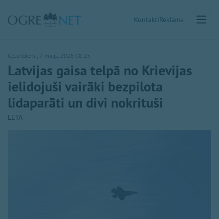
Kontakti
Reklāma
Ceturtdiena, 7. maijs, 2026 08:25
Latvijas gaisa telpā no Krievijas
ielidojuši vairāki bezpilota
lidaparāti un divi nokrituši
LETA