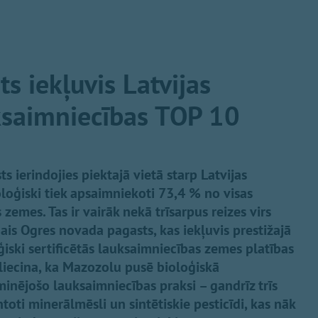
s iekļuvis Latvijas
ksaimniecības TOP 10
ierindojies piektajā vietā starp Latvijas
oloģiski tiek apsaimniekoti 73,4 % no visas
emes. Tas ir vairāk nekā trīsarpus reizes virs
gais Ogres novada pagasts, kas iekļuvis prestižajā
iski sertificētās lauksaimniecības zemes platības
liecina, ka Mazozolu pusē bioloģiskā
inējošo lauksaimniecības praksi – gandrīz trīs
oti minerālmēsli un sintētiskie pesticīdi, kas nāk