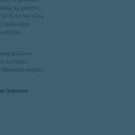
klāj, ka gandrīz
z 50 %, un tas mūsu
ir saimniekot
 pesticīdu
stamā īpašuma
su, Limbažu,
a Mazozolu pagasts
as īpatsvara