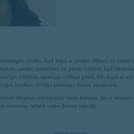
 varonīgais cilvēks, kurš kopā ar saviem dēliem un citiem 
tbalstu saviem tautiešiem un palīdz izdzīvot šajā Ukrainas 
rievijas militārās agresijas radītajā postā, būs kopā ar o
atvijas brīvības cīnītāju piemiņas dienas pasākumā.
citiem Ukrainas pārstāvjiem Goda konsuls jau ir ieradies L
em sveicienu nelielā video (krievu valodā).
Nākamais raksts