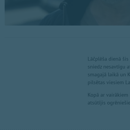
Lāčplēša dienā šis
sniedz nesavtīgu a
smagajā laikā un K
pilsētas viesiem L
Kopā ar vairākiem 
atsūtījis ogrēnieši