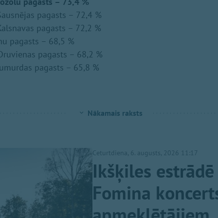
ozolu pagasts – 73,4 %
ausnējas pagasts – 72,4 %
alsnavas pagasts – 72,2 %
nu pagasts – 68,5 %
Druvienas pagasts – 68,2 %
umurdas pagasts – 65,8 %
Nākamais raksts
Ceturtdiena, 6. augusts, 2026 11:17
Ikšķiles estrādē
Fomina koncerts
apmeklētājiem