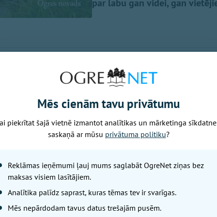
par labu gan videi, gan vietēj
 Latvijas Bioloģiskās lauksaimniecības asociācijas (LBLA) 
itoriju BIO TOP 500, kas publicēts nozares žurnāla "BIOLOĢ
Mēs cienām tavu privātumu
eidots pēc Lauku atbalsta dienesta statistikas par lauksa
s platībām, kas 2026. gadā pieteiktas atbalstam.
ai piekrītat šajā vietnē izmantot analītikas un mārketinga sīkdatne
saskaņā ar mūsu
privātuma politiku
?
ovadi pārsniedz 40 % atzīmi
loģiski apsaimniekotās lauksaimniecības zemes platība pie
Reklāmas ieņēmumi ļauj mums saglabāt OgreNet ziņas bez
 jeb piektajai daļai no visas lauksaimniecībā izmantojam
maksas visiem lasītājiem.
mniecības īpatsvars virs valsts vidējā rādītāja ir jau 19 
Analītika palīdz saprast, kuras tēmas tev ir svarīgas.
Mēs nepārdodam tavus datus trešajām pusēm.
ē 40 % robežu pārkāpuši divi novadi - Madonas novads (4