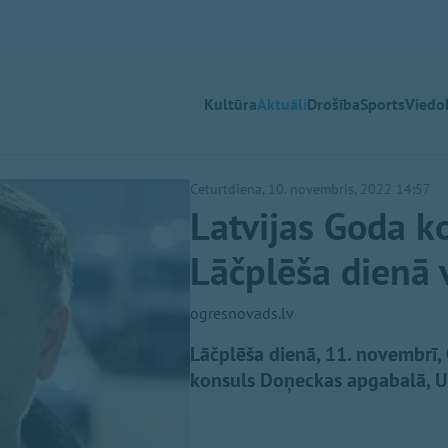
Kultūra
Aktuāli
Drošība
Sports
Viedok
Ceturtdiena, 10. novembris, 2022 14:57
Latvijas Goda 
Lāčplēša dienā 
ogresnovads.lv
Lāčplēša dienā, 11. novembrī,
konsuls Doņeckas apgabalā, U