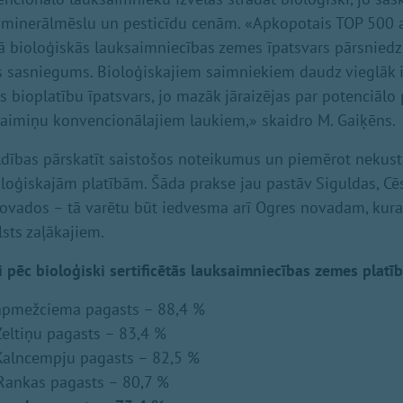
 minerālmēslu un pesticīdu cenām. «Apkopotais TOP 500 at
ā bioloģiskās lauksaimniecības zemes īpatsvars pārsnied
s sasniegums. Bioloģiskajiem saimniekiem daudz vieglāk 
els bioplatību īpatsvars, jo mazāk jāraizējas par potenciālo
aimiņu konvencionālajiem laukiem,» skaidro M. Gaiķēns.
ldības pārskatīt saistošos noteikumus un piemērot neku
oloģiskajām platībām. Šāda prakse jau pastāv Siguldas, Cē
ovados – tā varētu būt iedvesma arī Ogres novadam, kur
lsts zaļākajiem.
 pēc bioloģiski sertificētās lauksaimniecības zemes platīb
apmežciema pagasts – 88,4 %
eltiņu pagasts – 83,4 %
Kalncempju pagasts – 82,5 %
Rankas pagasts – 80,7 %