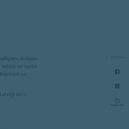
Dalīties
palīgiem ik dienu
valstij un tautai
grēniešiem un
atvijā un ir
Kopēt saiti