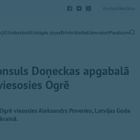
Kontakti
Reklāma
ļi
Cilvēkstāsti
Kristīgās ziņas
Brīvbrīdis
Reklāmraksti
Pasākumi
konsuls Doņeckas apgabalā
viesosies Ogrē
 Ogrē viesosies Aleksandrs Povenko, Latvijas Goda
krainā.