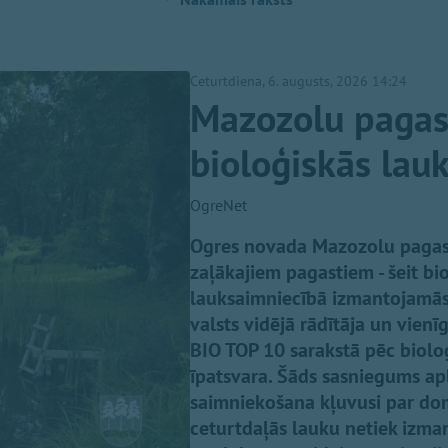
Ceturtdiena, 6. augusts, 2026 14:24
Mazozolu pagast
bioloģiskās lau
OgreNet
Ogres novada Mazozolu pagasts 
zaļākajiem pagastiem - šeit bi
lauksaimniecībā izmantojamās z
valsts vidējā rādītāja un vienī
BIO TOP 10 sarakstā pēc bioloģ
īpatsvara. Šāds sasniegums ap
saimniekošana kļuvusi par dom
ceturtdaļās lauku netiek izmant