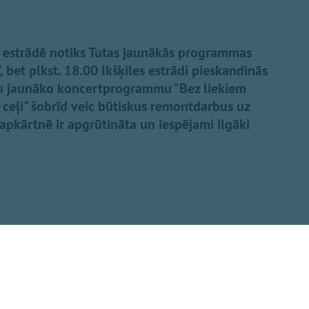
es estrādē notiks Tutas jaunākās programmas
 bet plkst. 18.00 Ikšķiles estrādi pieskandinās
vu jaunāko koncertprogrammu "Bez liekiem
s ceļi" šobrīd veic būtiskus remontdarbus uz
 apkārtnē ir apgrūtināta un iespējami ilgāki
Dalīties