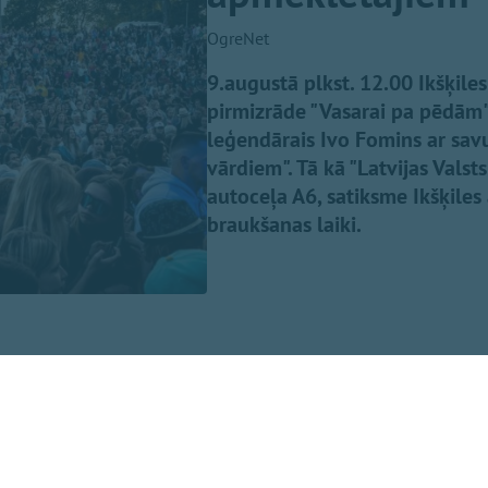
OgreNet
9.augustā plkst. 12.00 Ikšķil
pirmizrāde "Vasarai pa pēdām",
leģendārais Ivo Fomins ar sa
vārdiem". Tā kā "Latvijas Valst
autoceļa A6, satiksme Ikšķiles
braukšanas laiki.
ienu ieplānot savlaicīgi!