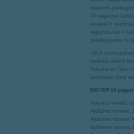
nopelnīt, pieaugot
50 pagastos Latvij
nozarei ir nozīmīg
reģionos, kur ir li
piesārņojumu no k
LBLA rosina pašva
nodokļa atlaidi bi
Tukuma un Talsu n
ierindojas starp va
BIO TOP 10 pagasti
Tukuma novads, L
Alūksnes novads, Z
Alūksnes novads, 
Gulbenes novads, 