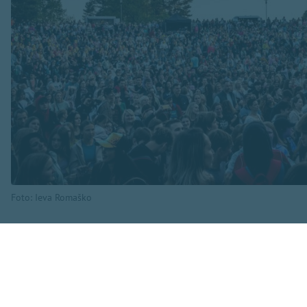
Foto: Ieva Romaško
Aicinām savu brauc