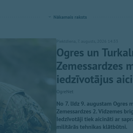
Nākamais raksts
Piektdiena, 7. augusts, 2026 14:33
Ogres un Turkal
Zemessardzes mi
iedzīvotājus aic
OgreNet
No 7. līdz 9. augustam Ogres m
Zemessardzes 2. Vidzemes brig
Iedzīvotāji tiek aicināti ar sap
militārās tehnikas klātbūtni.