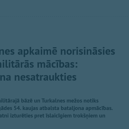
nes apkaimē norisināsies
litārās mācības:
ina nesatraukties
ilitārajā bāzē un Turkalnes mežos notiks
ādes 54. kaujas atbalsta bataljona apmācības.
ratni izturēties pret īslaicīgiem trokšņiem un