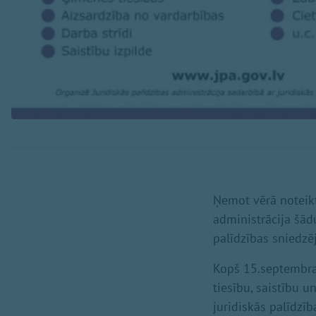
Ņemot vērā noteikt
administrācija šād
palīdzības sniedzē
Kopš 15.septembra 
tiesību, saistību 
juridiskās palīdzīb