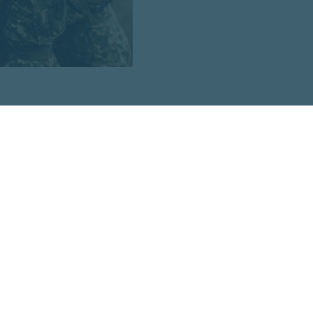
4. bataljona zemessargi platformā "Facebook", trīs dien
to apkaimē būs novērojama pastiprināta militārā aktivitāt
ri lauka formastērpos, kuri pārvietosies ar taktisko ekipē
ldē tiks iesaistīta militārā tehnika un bezpilota lidaparāt
iedzīvotāju uzmanību uz to, ka mācību procesā tiks izma
mitācijas līdzekļi. Tie radīs troksni, taču šie līdzekļi ir pi
veselību vai dzīvību. Lai mazinātu neērtības vietējiem ied
r plānotas tikai diennakts gaišajā laikā.