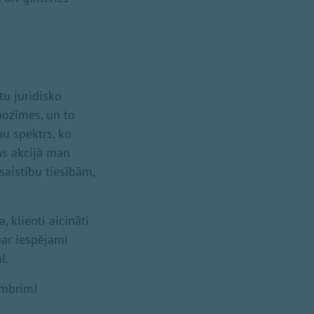
tu juridisko
nozīmes, un to
mu spektrs, ko
ens akcijā man
saistību tiesībām,
, klienti aicināti
par iespējami
l.
embrim!