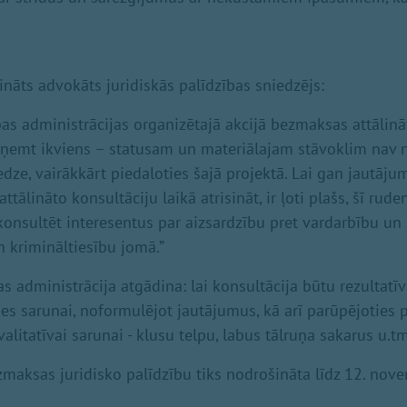
ināts advokāts juridiskās palīdzības sniedzējs:
bas administrācijas organizētajā akcijā bezmaksas attālinā
aņemt ikviens – statusam un materiālajam stāvoklim nav 
dze, vairākkārt piedaloties šajā projektā. Lai gan jautāju
attālināto konsultāciju laikā atrisināt, ir ļoti plašs, šī rud
konsultēt interesentus par aizsardzību pret vardarbību un 
n krimināltiesību jomā.”
as administrācija atgādina: lai konsultācija būtu rezultatīva
ies sarunai, noformulējot jautājumus, kā arī parūpējoties 
valitatīvai sarunai - klusu telpu, labus tālruņa sakarus u.tm
maksas juridisko palīdzību tiks nodrošināta līdz 12. nov