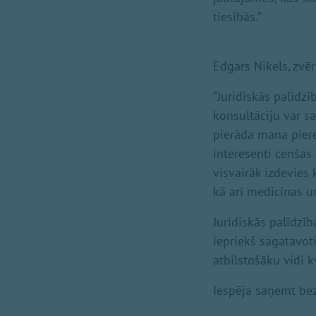
tiesībās.”
Edgars Nikels, zvēr
“Juridiskās palīdzī
konsultāciju var s
pierāda mana piere
interesenti cenšas 
visvairāk izdevies 
kā arī medicīnas u
Juridiskās palīdzīb
iepriekš sagatavot
atbilstošāku vidi k
Iespēja saņemt bez