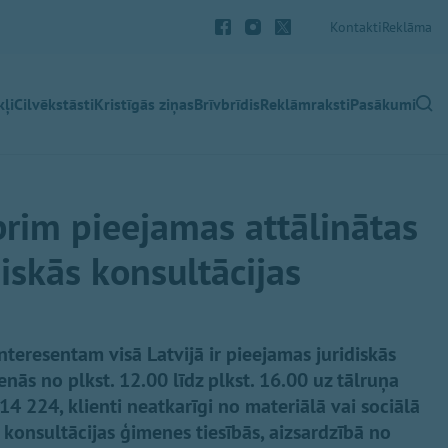
Kontakti
Reklāma
ļi
Cilvēkstāsti
Kristīgās ziņas
Brīvbrīdis
Reklāmraksti
Pasākumi
rim pieejamas attālinātas
iskās konsultācijas
teresentam visā Latvijā ir pieejamas juridiskās
nās no plkst. 12.00 līdz plkst. 16.00 uz tālruņa
 224, klienti neatkarīgi no materiālā vai sociālā
konsultācijas ģimenes tiesībās, aizsardzībā no