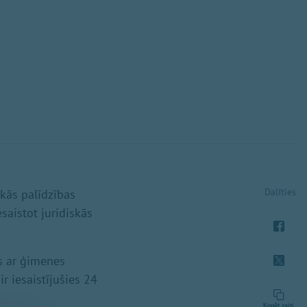
Dalīties
kās palīdzības
saistot juridiskās
ts ar ģimenes
r iesaistījušies 24
Kopēt saiti