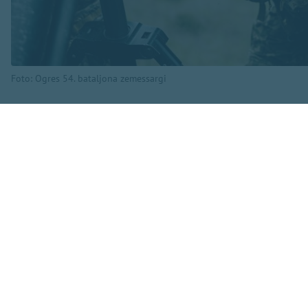
Foto: Ogres 54. bataljona zemessargi
Kā informē Ogres 5
norises vietās un 
būs redzami karavī
Tāpat uzdevumu izpi
Zemessardze vērš 
munīcija un kaujas i
neapdraud cilvēku 
aktīvās apmācības i