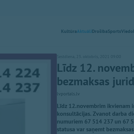
Kultūra
Aktuāli
Drošība
Sports
Viedok
Sestdiena, 23. oktobris, 2021 09:00
Līdz 12. novemb
bezmaksas jurid
lvportals.lv
Līdz 12.novembrim ikvienam in
konsultācijas. Zvanot darba die
numuriem 67 514 237 un 67 514
statusa var saņemt bezmaksas 