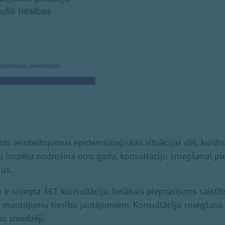
os ierobežojumus epidemioloģiskās situācijas dēļ, Juridis
u iespēju nodrošina otro gadu, konsultāciju sniegšanai pie
jus.
ir sniegta 361 konsultācija, lielākais pieprasījums saistī
un mantojumu tiesību jautājumiem. Konsultāciju sniegšanā i
as sniedzēji.