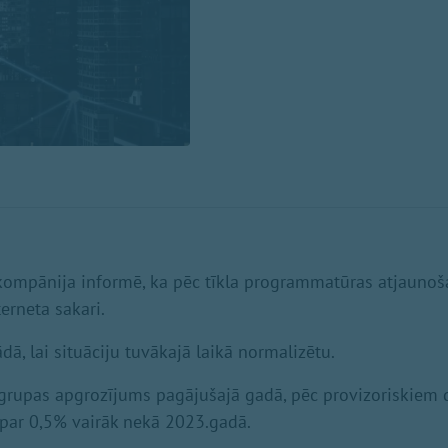
" kompānija informē, ka pēc tīkla programmatūras atjaunoš
erneta sakari.
ādā, lai situāciju tuvākajā laikā normalizētu.
 grupas apgrozījums pagājušajā gadā, pēc provizoriskiem 
r par 0,5% vairāk nekā 2023.gadā.