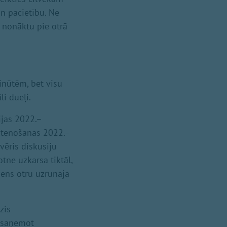
un pacietību. Ne
ā nonāktu pie otrā
inūtēm, bet visu
li dueļi.
ijas 2022.–
stenošanas 2022.–
vēris diskusiju
otne uzkarsa tiktāl,
iens otru uzrunāja
zis
ī saņemot