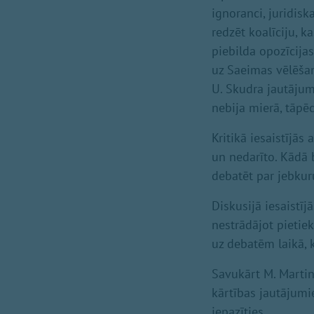
ignoranci, juridis
redzēt koalīciju, k
piebilda opozīcijas
uz Saeimas vēlēšan
U. Skudra jautāju
nebija mierā, tāpē
Kritikā iesaistījās
un nedarīto. Kādā b
debatēt par jebkur
Diskusijā iesaistīj
nestrādājot pietiek
uz debatēm laikā, 
Savukārt M. Martin
kārtības jautājumi
iepazīties.