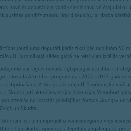
ētos novēlēt deputātiem vairāk cienīt savu vēlētāju laiku 
klausīties gandrīz stundu ilgu diskusiju, lai darba kārtīb
 kārtības jautājuma deputāti ķērās tikai pēc nepilnām 50 m
izšāvuši. Turpmākajā sēdes gaitā ne reizi vien izcēlās verbā
autājumu par Ogres novada Ilgtspējīgas attīstības stratēģ
res novada Attīstības programmas 2022.–2027. gadam ī
apstiprināšanu, A. Krauja aizrādīja U. Skudram, ka viņš at
a U. Skudra ļoti aktīvi iesaistījās diskusijās. Vienubrīd gais
pi pat atteicās no ierastās pieklājības formas «kungs» un v
Sīviņš un Skudra.
U. Skudram, cik lēmumprojektu vai iesniegumu viņš iesnied
Atbilde bija skarba: opozīcijas deputāts apgalvoja, ka pret