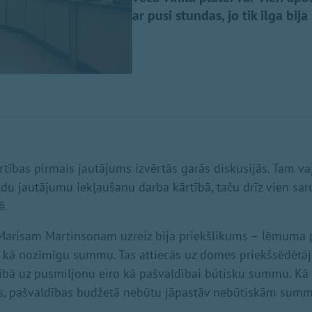
ar pusi stundas, jo tik ilga bij
rtības pirmais jautājums izvērtās garās diskusijās. Tam vaj
ldu jautājumu iekļaušanu darba kārtībā, taču drīz vien saru
ē.
arisam Martinsonam uzreiz bija priekšlikums – lēmuma pr
o kā nozīmīgu summu. Tas attiecās uz domes priekšsēdētāj
ībā uz pusmiljonu eiro kā pašvaldībai būtisku summu. Kā 
ts, pašvaldības budžetā nebūtu jāpastāv nebūtiskām sum