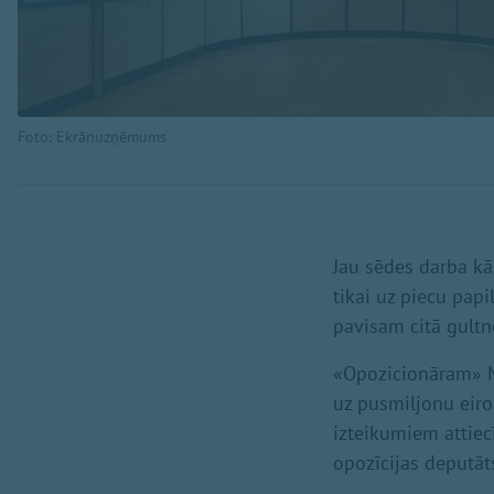
Foto: Ekrānuzņēmums
Jau sēdes darba kā
tikai uz piecu papi
pavisam citā gultn
«Opozicionāram» M
uz pusmiljonu eir
izteikumiem attiec
opozīcijas deputā