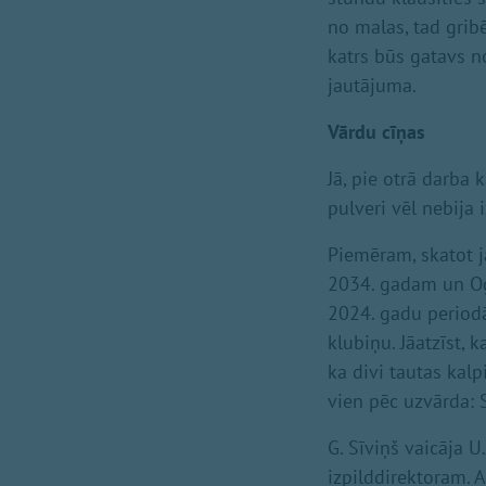
no malas, tad grib
katrs būs gatavs no
jautājuma.
Vārdu cīņas
Jā, pie otrā darba
pulveri vēl nebija 
Piemēram, skatot j
2034. gadam un Og
2024. gadu periodā 
klubiņu. Jāatzīst, k
ka divi tautas kal
vien pēc uzvārda: 
G. Sīviņš vaicāja 
izpilddirektoram. 