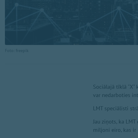
Foto: freepik
Sociālajā tīklā "X
var nedarboties int
LMT speciālisti str
Jau ziņots, ka LMT
miljoni eiro, kas i