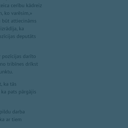
eica cerību kādreiz
m, ko varēsim,»
u būt attiecināms
zrādīja, ka
zīcijas deputāts
 pozīcijas darīto
 no tribīnes drīkst
unktu.
, ka tās
 ka pats pārgājis
apildu darba
ka ar tiem