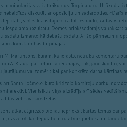
kas manipulācijas vai atteikumus. Turpinājumā U. Skudra izt
as nebaidītos diskutēt ar opozīciju un sadarboties. «Darīsi
 deputāts, sēdes klausītājiem radot iespaidu, ka tas varēt
u iespējamo rezultātu. Domes priekšsēdētājs vairākkārt ai
mu sadaļu izmanto kā debašu sadaļu. Ar šo pārmetumu opo
c abu domstarpības turpinājās.
 arī M. Martinsons, kuram, kā ierasts, netrūka komentāru par
rīdī A. Krauja pat retoriski ierunājās, sak, jānoskaidro, vai
u jautājumu vai tomēr tikai par konkrēto darba kārtības p
ās arī Santa Ločmele, kura kritizēja komiteju darbu, norādot
ami efektīvi. Vienlaikus viņa aizrādīja arī sēdes vadītājam,
kad tās vēl nav paredzētas.
sons atkal atgriezās pie jau iepriekš skartās tēmas par p
em, uzsverot, ka deputātiem nav bijis pietiekami daudz lai