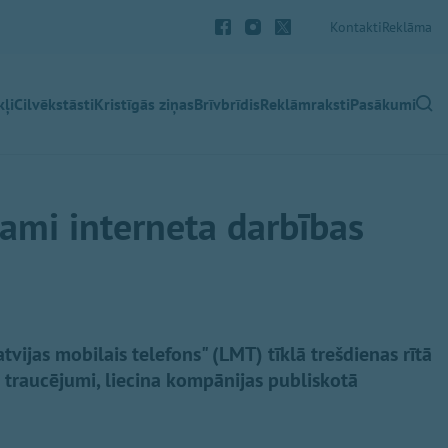
Kontakti
Reklāma
ļi
Cilvēkstāsti
Kristīgās ziņas
Brīvbrīdis
Reklāmraksti
Pasākumi
jami interneta darbības
ijas mobilais telefons" (LMT) tīklā trešdienas rītā
s traucējumi, liecina kompānijas publiskotā