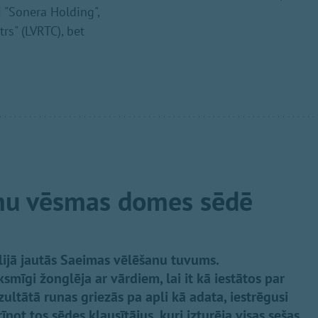
 "Sonera Holding",
trs" (LVRTC), bet
nu vēsmas domes sēdē
lijā jautās Saeimas vēlēšanu tuvums.
ksmīgi žonglēja ar vārdiem, lai it kā iestātos par
ultātā runas griezās pa apli kā adata, iestrēgusi
īnot tos sēdes klausītājus, kuri izturēja visas sešas