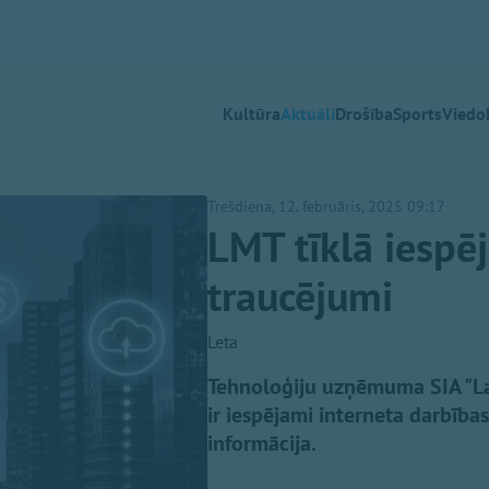
Kultūra
Aktuāli
Drošība
Sports
Viedok
Trešdiena, 12. februāris, 2025 09:17
LMT tīklā iespē
traucējumi
Leta
Tehnoloģiju uzņēmuma SIA "Latv
ir iespējami interneta darbība
informācija.