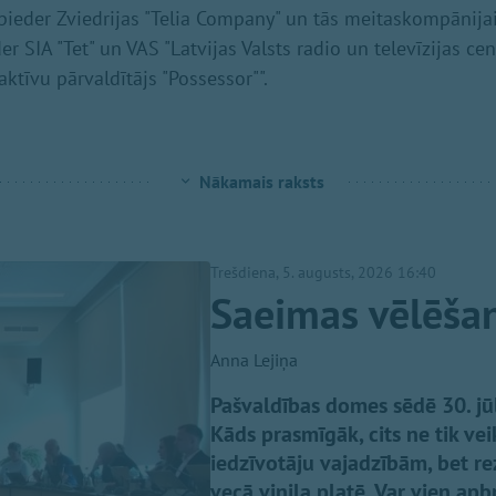
ieder Zviedrijas "Telia Company" un tās meitaskompānijai
r SIA "Tet" un VAS "Latvijas Valsts radio un televīzijas cen
aktīvu pārvaldītājs "Possessor"".
Nākamais raksts
Trešdiena, 5. augusts, 2026 16:40
Saeimas vēlēša
Anna Lejiņa
Pašvaldības domes sēdē 30. jū
Kāds prasmīgāk, cits ne tik vei
iedzīvotāju vajadzībām, bet rez
vecā vinila platē. Var vien apbr