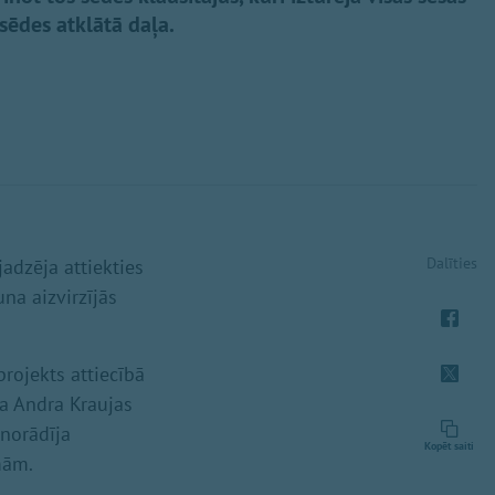
a sēdes atklātā daļa.
Dalīties
adzēja attiekties
na aizvirzījās
ojekts attiecībā
a Andra Kraujas
norādīja
Kopēt saiti
mām.