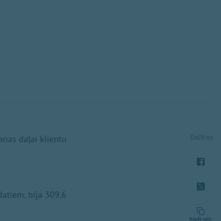
Dalīties
anas daļai klientu
datiem, bija 309,6
Kopēt saiti