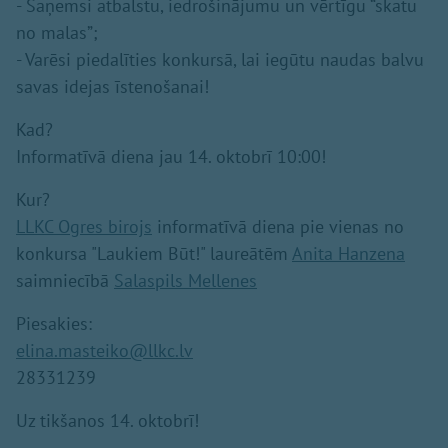
- Saņemsi atbalstu, iedrošinājumu un vērtīgu “skatu
no malas”;
- Varēsi piedalīties konkursā, lai iegūtu naudas balvu
savas idejas īstenošanai!
Kad?
Informatīvā diena jau 14. oktobrī 10:00!
Kur?
LLKC Ogres birojs
informatīvā diena pie vienas no
konkursa "Laukiem Būt!" laureātēm
Anita Hanzena
saimniecībā
Salaspils Mellenes
Piesakies:
elina.masteiko@llkc.lv
28331239
Uz tikšanos 14. oktobrī!