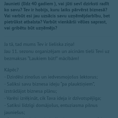
Jaunieti (līdz 40 gadiem ), vai jūti sevī dzirksti radīt
ko savu? Tev ir hobijs, kuru laiks pārvērst biznesā?
Vai varbūt esi jau uzsācis savu uzņēmējdarbību, bet
pietrūkst atbalsta? Varbūt vienkārši vēlies saprast,
vai gribētu būt uzņēmējs?
Ja tā, tad mums Tev ir lieliska ziņa!
Jau 11. sezonu organizējam un aicinām tieši Tevi uz
bezmaksas “Laukiem būt!” mācībām!
Kāpēc?
- Dzirdēsi zinošus un iedvesmojošus lektorus;
- Saliksi savu biznesa ideju “pa plauktiņiem”,
izstrādājot biznesa plānu;
- Varēsi izrēķināt, cik Tava ideja ir dzīvotspējīga;
- Satiksi līdzīgi domājošus, entuziasma pilnus
jauniešus;