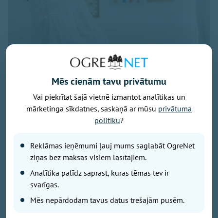
Mēs cienām tavu privātumu
Vai piekrītat šajā vietnē izmantot analītikas un
Foto: pexels.com
mārketinga sīkdatnes, saskaņā ar mūsu
privātuma
Latvijā turpina pieaugt māšu vidējais vecums bērna
politiku
?
piedzimšanas brīdī, liecina Centrālās statistikas
pārvaldes (CSP) dati.
Reklāmas ieņēmumi ļauj mums saglabāt OgreNet
ziņas bez maksas visiem lasītājiem.
2025. gadā tas sasniedza 30,6 gadus, salīdzinot ar
Analītika palīdz saprast, kuras tēmas tev ir
30,4 gadiem gadu iepriekš un 28,6 gadiem 2010.
svarīgas.
gadā.
Mēs nepārdodam tavus datus trešajām pusēm.