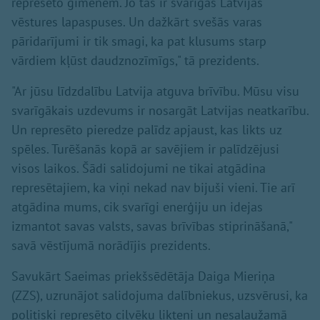
represēto ģimenēm. Jo tās ir svarīgas Latvijas
vēstures lapaspuses. Un dažkārt svešās varas
pāridarījumi ir tik smagi, ka pat klusums starp
vārdiem kļūst daudznozīmīgs," tā prezidents.
"Ar jūsu līdzdalību Latvija atguva brīvību. Mūsu visu
svarīgākais uzdevums ir nosargāt Latvijas neatkarību.
Un represēto pieredze palīdz apjaust, kas likts uz
spēles. Turēšanās kopā ar savējiem ir palīdzējusi
visos laikos. Šādi salidojumi ne tikai atgādina
represētajiem, ka viņi nekad nav bijuši vieni. Tie arī
atgādina mums, cik svarīgi enerģiju un idejas
izmantot savas valsts, savas brīvības stiprināšanā,"
savā vēstījumā norādījis prezidents.
Savukārt Saeimas priekšsēdētāja Daiga Mieriņa
(ZZS), uzrunājot salidojuma dalībniekus, uzsvērusi, ka
politiski represēto cilvēku likteņi un nesalaužamā