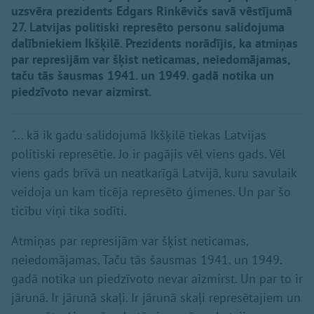
uzsvēra prezidents Edgars Rinkēvičs savā vēstījumā
27. Latvijas politiski represēto personu salidojuma
dalībniekiem Ikšķilē. Prezidents norādījis, ka atmiņas
par represijām var šķist neticamas, neiedomājamas,
taču tās šausmas 1941. un 1949. gadā notika un
piedzīvoto nevar aizmirst.
"... kā ik gadu salidojumā Ikšķilē tiekas Latvijas
politiski represētie. Jo ir pagājis vēl viens gads. Vēl
viens gads brīvā un neatkarīgā Latvijā, kuru savulaik
veidoja un kam ticēja represēto ģimenes. Un par šo
ticību viņi tika sodīti.
Atmiņas par represijām var šķist neticamas,
neiedomājamas. Taču tās šausmas 1941. un 1949.
gadā notika un piedzīvoto nevar aizmirst. Un par to ir
jārunā. Ir jārunā skaļi. Ir jārunā skaļi represētajiem un