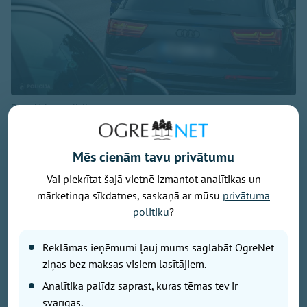
Foto: Valsts policija
Aizvadītajā diennaktī Latvijā uz ceļiem pieķerti 14
stipri iereibuši un viens vadītājs narkotisko vielu
Mēs cienām tavu privātumu
ietekmē, informēja Valsts policija.
Vai piekrītat šajā vietnē izmantot analītikas un
mārketinga sīkdatnes, saskaņā ar mūsu
privātuma
Par transportlīdzekļa vadīšanu alkohola reibumā
politiku
?
sestdien sākti trīs administratīvā pārkāpuma procesi -
pa vienam Vidzemē, Latgalē un Rīgas reģionā.
Reklāmas ieņēmumi ļauj mums saglabāt OgreNet
ziņas bez maksas visiem lasītājiem.
Vēl 14 vadītāji bijuši reibumā, kas pārsniedz pusotru
Analītika palīdz saprast, kuras tēmas tev ir
promili, un šajos gadījumos sākti kriminālprocesi.
svarīgas.