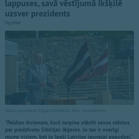
lappuses, savā vēstījumā Ikšķilē
uzsver prezidents
OgreNet
Valsts prezidents Edgars Rinkēvičs, foto - president.lv
"Paldies ikvienam, kurš turpina stāstīt savus stāstus
par piedzīvoto Sibīrijas lēģeros. Jo tas ir svarīgi
mums visiem, bet jo īpaši Latvijas jaunajai paaudzei,"