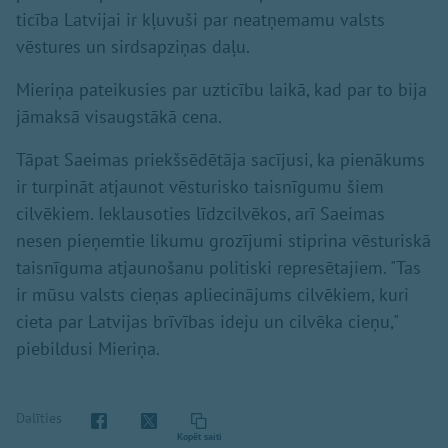
ticība Latvijai ir kļuvuši par neatņemamu valsts
vēstures un sirdsapziņas daļu.
Mieriņa pateikusies par uzticību laikā, kad par to bija
jāmaksā visaugstākā cena.
Tāpat Saeimas priekšsēdētāja sacījusi, ka pienākums
ir turpināt atjaunot vēsturisko taisnīgumu šiem
cilvēkiem. Ieklausoties līdzcilvēkos, arī Saeimas
nesen pieņemtie likumu grozījumi stiprina vēsturiskā
taisnīguma atjaunošanu politiski represētajiem. "Tas
ir mūsu valsts cieņas apliecinājums cilvēkiem, kuri
cieta par Latvijas brīvības ideju un cilvēka cieņu,"
piebildusi Mieriņa.
Dalīties
Kopēt saiti