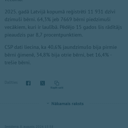
2025. gadā Latvijā kopumā reģistrēti 11 931 dzīvi
dzimuši bērni. 64,3% jeb 7669 bērni piedzimuši
vecākiem, kuri ir laulībā. Pēdējo 15 gados šis rādītājs
pieaudzis par 8,7 procentpunktiem.
CSP dati liecina, ka 40,6% jaundzimušo bija pirmie
bērni ģimenē, 34,8% bija otrie bērni, bet 16,4% -
trešie bērni.
Dalīties
Kopēt saiti
Nākamais raksts
Sestdiena, 8. augusts, 2026 15:58