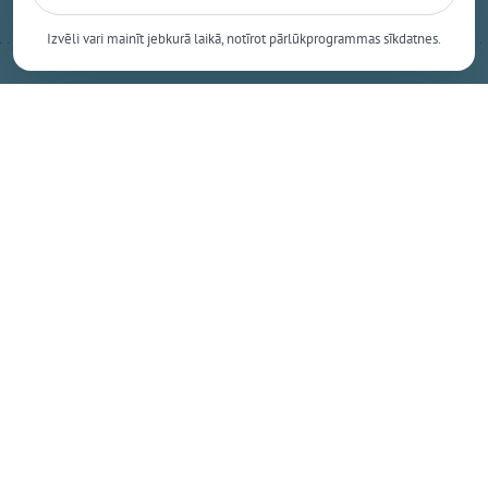
Izvēli vari mainīt jebkurā laikā, notīrot pārlūkprogrammas sīkdatnes.
Nākamais raksts
Svētdiena, 9. augusts, 2026 09:00
Saeimas saruniņas. Deputātu
"zelta" izteicieni Saeimas sēdēs
Antra Gabre, Ogres Vēstis Visiem