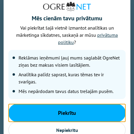
Svētdien laika apstākļus valstī noteiks anticiklons -
dienas sākumā daudzviet valstī saulains un sauss
Mēs cienām tavu privātumu
laiks, liecina sinoptiķu prognozes.
Vai piekrītat šajā vietnē izmantot analītikas un
mārketinga sīkdatnes, saskaņā ar mūsu
privātuma
politiku
?
No dienas vidus mākoņu daudzums palielināsies,
tomēr nokrišņi nav gaidāmi. Vējš pārsvarā pūtīs lēni,
Reklāmas ieņēmumi ļauj mums saglabāt OgreNet
ziņas bez maksas visiem lasītājiem.
un gaiss iesils līdz +20...+25 grādiem.
Analītika palīdz saprast, kuras tēmas tev ir
Arī Rīgā gaidāma saulaina diena, vien brīžiem
svarīgas.
debesis aizklās mākoņi. Lietus netiek prognozēts, un
Mēs nepārdodam tavus datus trešajām pusēm.
vējš saglabāsies lēns. Maksimālā gaisa temperatūra
būs +23...+25 grādu robežās.
Piekrītu
Dalīties
Kopēt saiti
Nepiekrītu