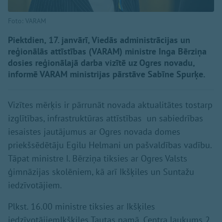
Foto: VARAM
Piektdien, 17. janvārī, Viedās administrācijas un
reģionālās attīstības (VARAM) ministre Inga Bērziņa
dosies reģionālajā darba vizītē uz Ogres novadu,
informē VARAM ministrijas pārstāve Sabīne Spurķe.
Vizītes mērķis ir pārrunāt novada aktualitātes tostarp
izglītības, infrastruktūras attīstības un sabiedrības
iesaistes jautājumus ar Ogres novada domes
priekšsēdētāju Egilu Helmani un pašvaldības vadību.
Tāpat ministre I. Bērziņa tiksies ar Ogres Valsts
ģimnāzijas skolēniem, kā arī Ikšķiles un Suntažu
iedzīvotājiem.
Plkst. 16.00 ministre tiksies ar Ikšķiles
iedzīvotājiemIkšķiles Tautas namā, Centra laukums 2,