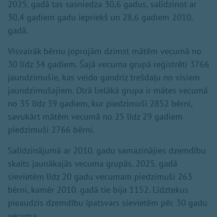
2025. gadā tas sasniedza 30,6 gadus, salīdzinot ar
30,4 gadiem gadu iepriekš un 28,6 gadiem 2010.
gadā.
Visvairāk bērnu joprojām dzimst mātēm vecumā no
30 līdz 34 gadiem. Šajā vecuma grupā reģistrēti 3766
jaundzimušie, kas veido gandrīz trešdaļu no visiem
jaundzimušajiem. Otrā lielākā grupa ir mātes vecumā
no 35 līdz 39 gadiem, kur piedzimuši 2852 bērni,
savukārt mātēm vecumā no 25 līdz 29 gadiem
piedzimuši 2766 bērni.
Salīdzinājumā ar 2010. gadu samazinājies dzemdību
skaits jaunākajās vecuma grupās. 2025. gadā
sievietēm līdz 20 gadu vecumam piedzimuši 263
bērni, kamēr 2010. gadā tie bija 1152. Līdztekus
pieaudzis dzemdību īpatsvars sievietēm pēc 30 gadu
vecuma.