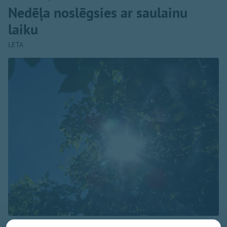
Nedēļa noslēgsies ar saulainu
laiku
LETA
Foto: pexels.com