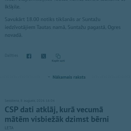
Ikšķile.
Savukārt 18.00 notiks tikšanās ar Suntažu
iedzīvotājiem Tautas namā, Suntažu pagastā, Ogres
novadā.
Dalīties
Kopēt saiti
Nākamais raksts
Sestdiena, 8. augusts, 2026 16:04
CSP dati atklāj, kurā vecumā
mātēm visbiežāk dzimst bērni
LETA