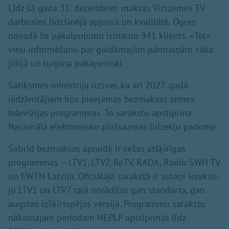
Līdz šā gada 31. decembrim maksas Virszemes TV
darbosies līdzšinējā apjomā un kvalitātē. Ogres
novadā šo pakalpojumu izmanto 941 klients. «Tet»
viņu informēšanu par gaidāmajām pārmaiņām sāka
jūlijā un turpina pakāpeniski.
Satiksmes ministrija uzsver, ka arī 2027. gadā
iedzīvotājiem būs pieejamas bezmaksas zemes
televīzijas programmas. To sarakstu apstiprina
Nacionālā elektronisko plašsaziņas līdzekļu padome.
Šobrīd bezmaksas apraidē ir sešas atšķirīgas
programmas – LTV1, LTV7, ReTV, RADA, Radio SWH TV
un EWTN Latvija. Oficiālajā sarakstā ir astoņi ieraksti,
jo LTV1 un LTV7 tajā norādītas gan standarta, gan
augstas izšķirtspējas versijā. Programmu sarakstu
nākamajam periodam NEPLP apstiprinās līdz