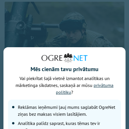
Mēs cienām tavu privātumu
Vai piekrītat šajā vietnē izmantot analītikas un
mārketinga sīkdatnes, saskaņā ar mūsu
privātuma
Foto: Ogres 54. bataljona zemessargi
politiku
?
No 7. līdz 9. augustam Ogres militārajā bāzē un
Turkalnes mežos notiks Zemessardzes 2. Vidzemes
Reklāmas ieņēmumi ļauj mums saglabāt OgreNet
brigādes 54. kaujas atbalsta bataljona apmācības.
ziņas bez maksas visiem lasītājiem.
Iedzīvotāji tiek aicināti ar sapratni izturēties pret
Analītika palīdz saprast, kuras tēmas tev ir
īslaicīgiem trokšņiem un militārās tehnikas klātbūtni.