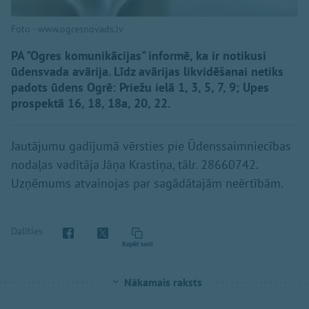
Foto - www.ogresnovads.lv
PA "Ogres komunikācijas" informē, ka ir notikusi
ūdensvada avārija. Līdz avārijas likvidēšanai netiks
padots ūdens Ogrē: Priežu ielā 1, 3, 5, 7, 9; Upes
prospektā 16, 18, 18a, 20, 22.
Jautājumu gadījumā vērsties pie Ūdenssaimniecības
nodaļas vadītāja Jāņa Krastiņa, tālr. 28660742.
Uzņēmums atvainojas par sagādātajām neērtībām.
Dalīties
Kopēt saiti
Nākamais raksts