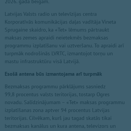
2026. gada beigām.
Latvijas Valsts radio un televīzijas centra
Korporatīvās komunikācijas daļas vadītāja Vineta
Sprugaine skaidro, ka «Tet» lēmums pārtraukt
maksas zemes apraidi neietekmēs bezmaksas
programmu izplatīšanu vai uztveršanu. To apraidi arī
turpmāk nodrošinās LVRTC, izmantojot torņu un
mastu infrastruktūru visā Latvijā.
Esošā antena būs izmantojama arī turpmāk
Bezmaksas programmu pārklājums sasniedz
99,8 procentus valsts teritorijas, tostarp Ogres
novadu. Salīdzinājumam – «Tet» maksas programmu
izplatīšanas zona aptver 94 procentus Latvijas
teritorijas. Cilvēkam, kurš jau tagad skatās tikai
bezmaksas kanālus un kura antena, televizors un