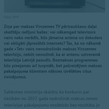
Foto: OVV
Ziņa par maksas Virszemes TV pārtraukšanu daļai
skatītāju radījusi bažas: vai nākamgad televizors
vairs neko nerādīs, būs jāmaina antena un dekoders
vai obligāti jāpieslēdz internets? Tas, ka no nākamā
gada «Tet» vairs nenodrošinās maksas Virszemes
televīziju, nebūt nenozīmē, ka ar antenu uztveramā
televīzija Latvijā pazudīs. Bezmaksas programmas
būs pieejamas arī turpmāk, bet pašreizējiem maksas
pakalpojuma klientiem nāksies izvēlēties citus
risinājumus.
Satiksmes ministrija skaidro, ka konkurss par
tiesībām no 2027. gada nodrošināt maksas zemes
televīzijas pakalpojumu noslēdzās bez rezultāta, jo