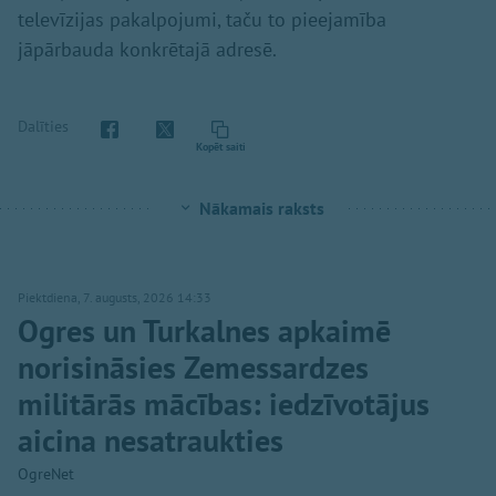
televīzijas pakalpojumi, taču to pieejamība
jāpārbauda konkrētajā adresē.
Dalīties
Kopēt saiti
Nākamais raksts
Piektdiena, 7. augusts, 2026 14:33
Ogres un Turkalnes apkaimē
norisināsies Zemessardzes
militārās mācības: iedzīvotājus
aicina nesatraukties
OgreNet