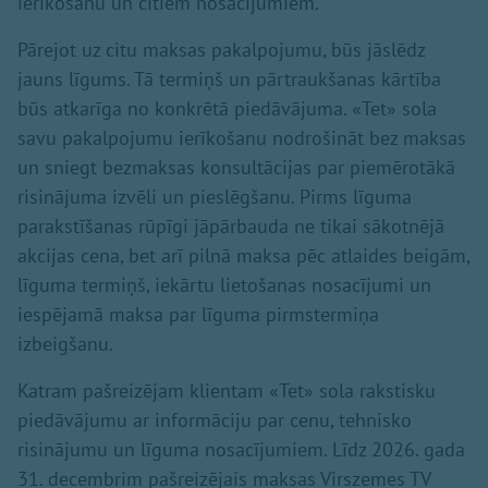
ierīkošanu un citiem nosacījumiem.
Pārejot uz citu maksas pakalpojumu, būs jāslēdz
jauns līgums. Tā termiņš un pārtraukšanas kārtība
būs atkarīga no konkrētā piedāvājuma. «Tet» sola
savu pakalpojumu ierīkošanu nodrošināt bez maksas
un sniegt bezmaksas konsultācijas par piemērotākā
risinājuma izvēli un pieslēgšanu. Pirms līguma
parakstīšanas rūpīgi jāpārbauda ne tikai sākotnējā
akcijas cena, bet arī pilnā maksa pēc atlaides beigām,
līguma termiņš, iekārtu lietošanas nosacījumi un
iespējamā maksa par līguma pirmstermiņa
izbeigšanu.
Katram pašreizējam klientam «Tet» sola rakstisku
piedāvājumu ar informāciju par cenu, tehnisko
risinājumu un līguma nosacījumiem. Līdz 2026. gada
31. decembrim pašreizējais maksas Virszemes TV