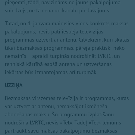
pieņemti, tādēļ nav zināms ne jauns pakalpojuma
sniedzējs, ne tā cena un kanālu piedāvājums.
Tātad, no 1. janvāra mainīsies viens konkrēts maksas
pakalpojums, nevis pati iespēja televīzijas
programmas uztvert ar antenu. Cilvēkiem, kuri skatās
tikai bezmaksas programmas, pāreja praktiski neko
nemainīs – apraidi turpinās nodrošināt LVRTC, un
tehniskā kārtībā esošā antena un uztveršanas
iekārtas būs izmantojamas arī turpmāk.
UZZIŅA
Bezmaksas virszemes televīzija ir programmas, kuras
var uztvert ar antenu, nemaksājot ikmēneša
abonēšanas maksu. Šo programmu izplatīšanu
nodrošina LVRTC, nevis «Tet». Tādēļ «Tet» lēmums
pārtraukt savu maksas pakalpojumu bezmaksas