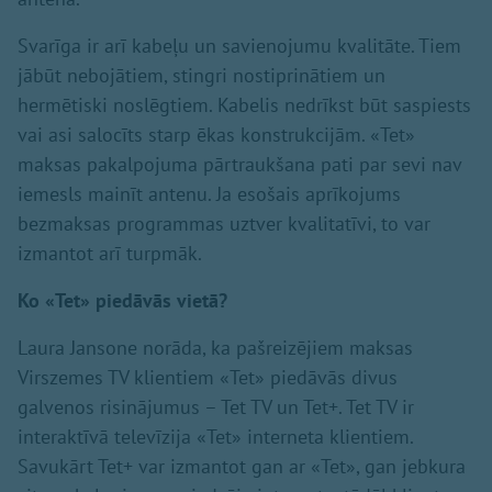
Svarīga ir arī kabeļu un savienojumu kvalitāte. Tiem
jābūt nebojātiem, stingri nostiprinātiem un
hermētiski noslēgtiem. Kabelis nedrīkst būt saspiests
vai asi salocīts starp ēkas konstrukcijām. «Tet»
maksas pakalpojuma pārtraukšana pati par sevi nav
iemesls mainīt antenu. Ja esošais aprīkojums
bezmaksas programmas uztver kvalitatīvi, to var
izmantot arī turpmāk.
Ko «Tet» piedāvās vietā?
Laura Jansone norāda, ka pašreizējiem maksas
Virszemes TV klientiem «Tet» piedāvās divus
galvenos risinājumus – Tet TV un Tet+. Tet TV ir
interaktīvā televīzija «Tet» interneta klientiem.
Savukārt Tet+ var izmantot gan ar «Tet», gan jebkura