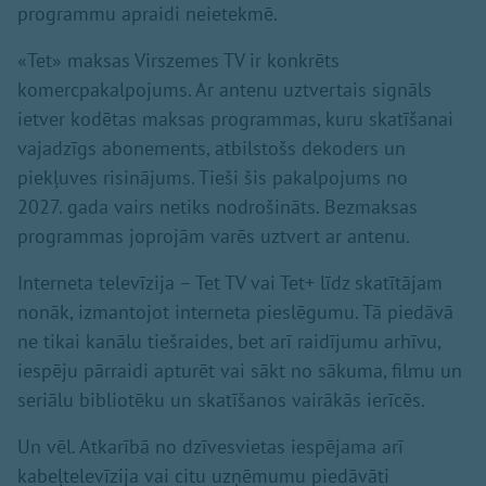
programmu apraidi neietekmē.
«Tet» maksas Virszemes TV ir konkrēts
komercpakalpojums. Ar antenu uztvertais signāls
ietver kodētas maksas programmas, kuru skatīšanai
vajadzīgs abonements, atbilstošs dekoders un
piekļuves risinājums. Tieši šis pakalpojums no
2027. gada vairs netiks nodrošināts. Bezmaksas
programmas joprojām varēs uztvert ar antenu.
Interneta televīzija – Tet TV vai Tet+ līdz skatītājam
nonāk, izmantojot interneta pieslēgumu. Tā piedāvā
ne tikai kanālu tiešraides, bet arī raidījumu arhīvu,
iespēju pārraidi apturēt vai sākt no sākuma, filmu un
seriālu bibliotēku un skatīšanos vairākās ierīcēs.
Un vēl. Atkarībā no dzīvesvietas iespējama arī
kabeļtelevīzija vai citu uzņēmumu piedāvāti