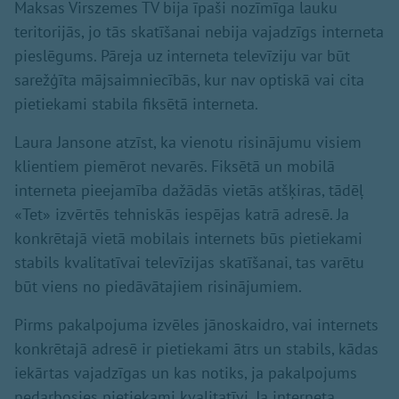
Maksas Virszemes TV bija īpaši nozīmīga lauku
teritorijās, jo tās skatīšanai nebija vajadzīgs interneta
pieslēgums. Pāreja uz interneta televīziju var būt
sarežģīta mājsaimniecībās, kur nav optiskā vai cita
pietiekami stabila fiksētā interneta.
Laura Jansone atzīst, ka vienotu risinājumu visiem
klientiem piemērot nevarēs. Fiksētā un mobilā
interneta pieejamība dažādās vietās atšķiras, tādēļ
«Tet» izvērtēs tehniskās iespējas katrā adresē. Ja
konkrētajā vietā mobilais internets būs pietiekami
stabils kvalitatīvai televīzijas skatīšanai, tas varētu
būt viens no piedāvātajiem risinājumiem.
Pirms pakalpojuma izvēles jānoskaidro, vai internets
konkrētajā adresē ir pietiekami ātrs un stabils, kādas
iekārtas vajadzīgas un kas notiks, ja pakalpojums
nedarbosies pietiekami kvalitatīvi. Ja interneta