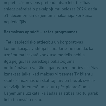
nepieteicās neviens pretendents. «Tet» tiesības
sniegt pašreizējo pakalpojumu beidzas 2026. gada
31. decembrī, un uzņēmums nākamajā konkursā
nepiedalījās.
Bezmaksas apraidē – sešas programmas
«Tet» sabiedrisko attiecību un korporatīvās
komunikācijas vadītāja Laura Jansone norāda, ka
uzņēmuma ieskatā konkursa modelis nebija
ilgtspējīgs. Tas paredzēja pakalpojuma
nodrošināšanu vairākus gadus, uzņemoties fiksētas
izmaksas laikā, kad maksas Virszemes TV klientu
skaits samazinās un skatītāji arvien biežāk izvēlas
televīziju internetā un saturu pēc pieprasījuma.
Uzņēmums uzskata, ka šādas saistības radītu pārāk
lielu finansiālo risku.