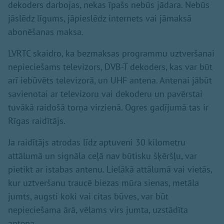
dekoders darbojas, nekas īpašs nebūs jādara. Nebūs
jāslēdz līgums, jāpieslēdz internets vai jāmaksā
abonēšanas maksa.
LVRTC skaidro, ka bezmaksas programmu uztveršanai
nepieciešams televizors, DVB-T dekoders, kas var būt
arī iebūvēts televizorā, un UHF antena. Antenai jābūt
savienotai ar televizoru vai dekoderu un pavērstai
tuvākā raidošā torņa virzienā. Ogres gadījumā tas ir
Rīgas raidītājs.
Ja raidītājs atrodas līdz aptuveni 30 kilometru
attālumā un signāla ceļā nav būtisku šķēršļu, var
pietikt ar istabas antenu. Lielākā attālumā vai vietās,
kur uztveršanu traucē biezas mūra sienas, metāla
jumts, augsti koki vai citas būves, var būt
nepieciešama ārā, vēlams virs jumta, uzstādīta
antena.