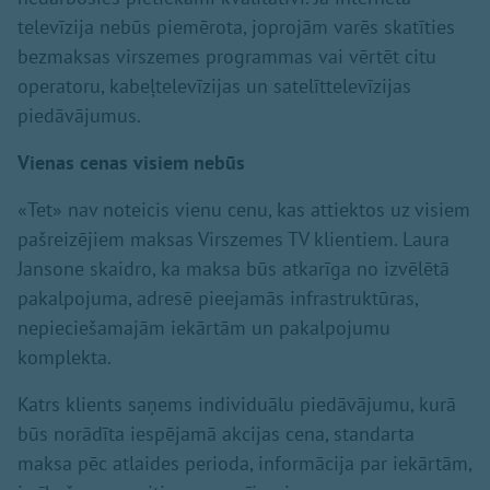
televīzija nebūs piemērota, joprojām varēs skatīties
bezmaksas virszemes programmas vai vērtēt citu
operatoru, kabeļtelevīzijas un satelīttelevīzijas
piedāvājumus.
Vienas cenas visiem nebūs
«Tet» nav noteicis vienu cenu, kas attiektos uz visiem
pašreizējiem maksas Virszemes TV klientiem. Laura
Jansone skaidro, ka maksa būs atkarīga no izvēlētā
pakalpojuma, adresē pieejamās infrastruktūras,
nepieciešamajām iekārtām un pakalpojumu
komplekta.
Katrs klients saņems individuālu piedāvājumu, kurā
būs norādīta iespējamā akcijas cena, standarta
maksa pēc atlaides perioda, informācija par iekārtām,