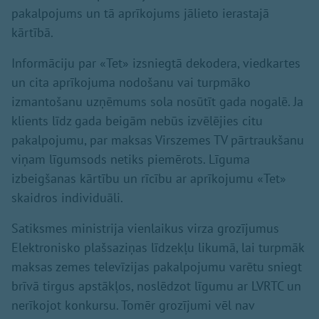
pakalpojums un tā aprīkojums jālieto ierastajā
kārtībā.
Informāciju par «Tet» izsniegtā dekodera, viedkartes
un cita aprīkojuma nodošanu vai turpmāko
izmantošanu uzņēmums sola nosūtīt gada nogalē. Ja
klients līdz gada beigām nebūs izvēlējies citu
pakalpojumu, par maksas Virszemes TV pārtraukšanu
viņam līgumsods netiks piemērots. Līguma
izbeigšanas kārtību un rīcību ar aprīkojumu «Tet»
skaidros individuāli.
Satiksmes ministrija vienlaikus virza grozījumus
Elektronisko plašsaziņas līdzekļu likumā, lai turpmāk
maksas zemes televīzijas pakalpojumu varētu sniegt
brīvā tirgus apstākļos, noslēdzot līgumu ar LVRTC un
nerīkojot konkursu. Tomēr grozījumi vēl nav