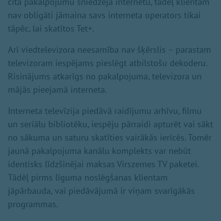
cita pakalpojumu sniedzēja internetu, tādēļ klientam
nav obligāti jāmaina savs interneta operators tikai
tāpēc, lai skatītos Tet+.
Arī viedtelevizora neesamība nav šķērslis – parastam
televizoram iespējams pieslēgt atbilstošu dekoderu.
Risinājums atkarīgs no pakalpojuma, televizora un
mājās pieejamā interneta.
Interneta televīzija piedāvā raidījumu arhīvu, filmu
un seriālu bibliotēku, iespēju pārraidi apturēt vai sākt
no sākuma un saturu skatīties vairākās ierīcēs. Tomēr
jaunā pakalpojuma kanālu komplekts var nebūt
identisks līdzšinējai maksas Virszemes TV paketei.
Tādēļ pirms līguma noslēgšanas klientam
jāpārbauda, vai piedāvājumā ir viņam svarīgākās
programmas.