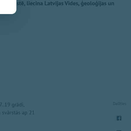
ekrastē, liecina Latvijas Vides, ģeoloģijas un
Dalīties
7..19 grādi,
ā svārstās ap 21