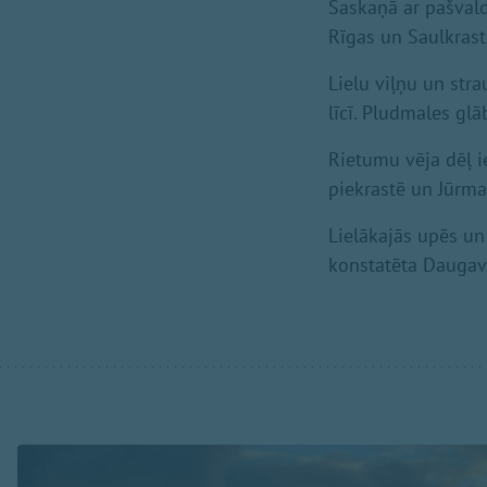
Saskaņā ar pašvald
Rīgas un Saulkrastu
Lielu viļņu un stra
līcī. Pludmales gl
Rietumu vēja dēļ 
piekrastē un Jūrma
Lielākajās upēs un
konstatēta Daugav