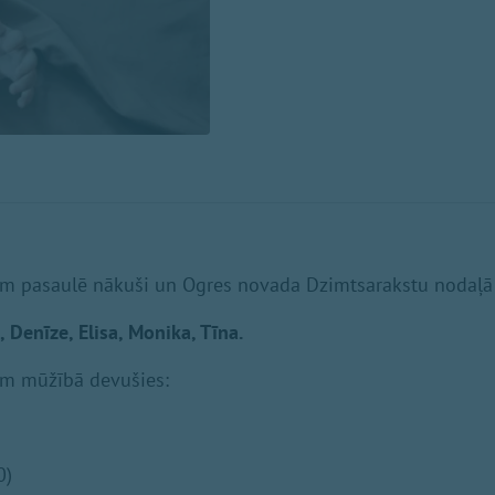
īlim pasaulē nākuši un Ogres novada Dzimtsarakstu nodaļā r
, Denīze, Elisa, Monika, Tīna.
lim mūžībā devušies:
0)