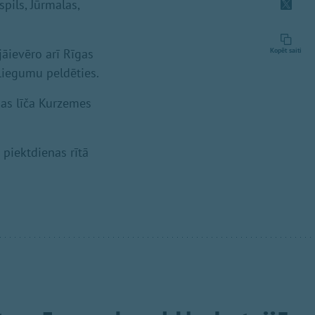
pils, Jūrmalas,
jāievēro arī Rīgas
Kopēt saiti
zliegumu peldēties.
as līča Kurzemes
 piektdienas rītā