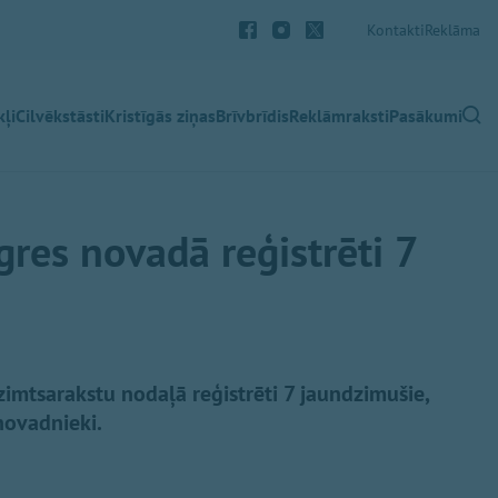
Kontakti
Reklāma
ļi
Cilvēkstāsti
Kristīgās ziņas
Brīvbrīdis
Reklāmraksti
Pasākumi
gres novadā reģistrēti 7
imtsarakstu nodaļā reģistrēti 7 jaundzimušie,
novadnieki.