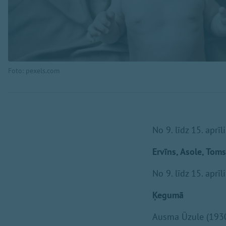
Foto: pexels.com
No 9. līdz 15. apr
Ervīns, Asole, Toms
No 9. līdz 15. aprī
Ķegumā
Ausma Ūzule (193