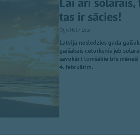
Lai arī solārais
tas ir sācies!
OgreNet / Leta
Latvijā noslēdzies gada gaišāk
gaišākais ceturksnis jeb solārā
savukārt tumšākie trīs mēneši
4. februārim.