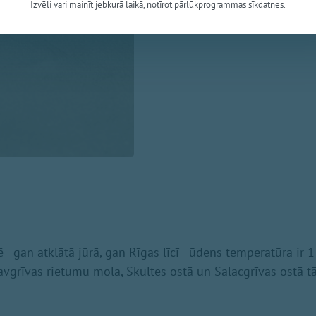
Izvēli vari mainīt jebkurā laikā, notīrot pārlūkprogrammas sīkdatnes.
aptuveni 21 grādam Vidzemes pi
meteoroloģijas centra dati.
- gan atklātā jūrā, gan Rīgas līcī - ūdens temperatūra ir 1
vgrīvas rietumu mola, Skultes ostā un Salacgrīvas ostā t