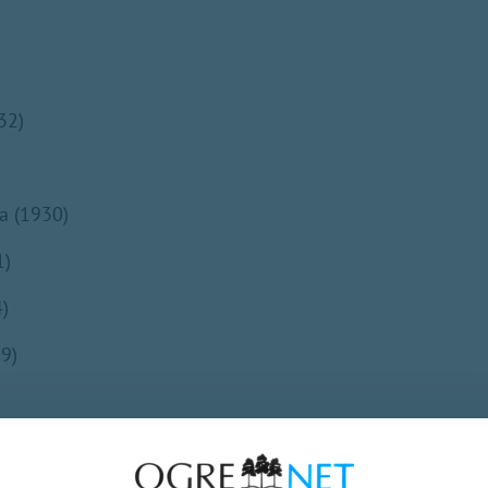
32)
a (1930)
1)
4)
9)
vs (1948)