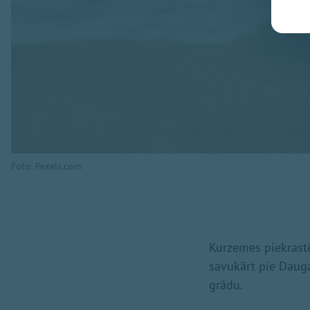
Foto: Pexels.com
Kurzemes piekrastē 
savukārt pie Dauga
grādu.