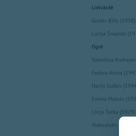
Lielvārdē
Guntis Ķīlis (1958)
Lucija Šnepste (19
Ogrē
Valentīna Andrejev
Fedora Avota (194
Harijs Gulbis (194
Emma Matule (192
Līvija Turka (1929)
Aleksandrs Uļjano