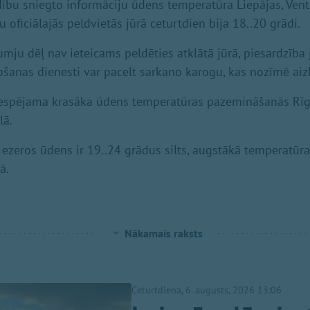
ību sniegto informāciju ūdens temperatūra Liepājas, Vents
 oficiālajās peldvietās jūrā ceturtdien bija 18..20 grādi.
umju dēļ nav ieteicams peldēties atklātā jūrā, piesardzība 
ābšanas dienesti var pacelt sarkano karogu, kas nozīmē ai
iespējama krasāka ūdens temperatūras pazemināšanās Rīg
lā.
 ezeros ūdens ir 19..24 grādus silts, augstākā temperatūra
ā.
Nākamais raksts
Ceturtdiena, 6. augusts, 2026 13:06