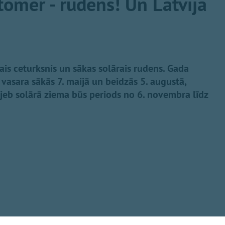
, tomēr - rudens! Un Latvijā
ais ceturksnis un sākas solārais rudens. Gada
 vasara sākās 7. maijā un beidzās 5. augustā,
 jeb solārā ziema būs periods no 6. novembra līdz