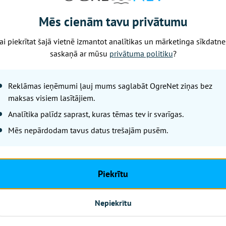
viča (-)
Mēs cienām tavu privātumu
ai piekrītat šajā vietnē izmantot analītikas un mārketinga sīkdatne
 (1925)
saskaņā ar mūsu
privātuma politiku
?
Reklāmas ieņēmumi ļauj mums saglabāt OgreNet ziņas bez
Nākamais raksts
maksas visiem lasītājiem.
Analītika palīdz saprast, kuras tēmas tev ir svarīgas.
Mēs nepārdodam tavus datus trešajām pusēm.
Piektdiena, 7. augusts, 2026 09:08
Pirms dodies uz 
ir siltāka un ku
Piekrītu
Leta
Nepiekrītu
Ūdens temperatūra Latvijas pie