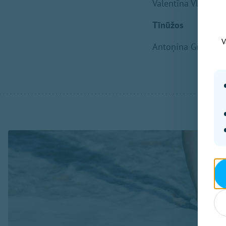
Valentīna Vladimiro
Tīnūžos
V
Antoņina Gudkova