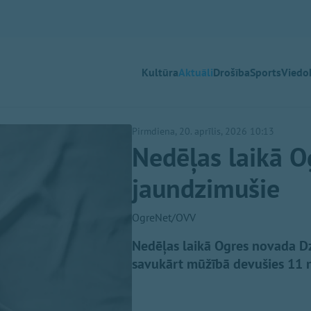
Kultūra
Aktuāli
Drošība
Sports
Viedok
Pirmdiena, 20. aprīlis, 2026 10:13
Nedēļas laikā O
jaundzimušie
OgreNet/OVV
Nedēļas laikā Ogres novada Dz
savukārt mūžībā devušies 11 