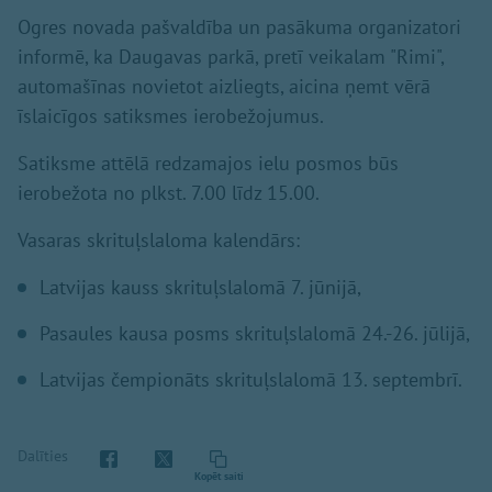
Ogres novada pašvaldība un pasākuma organizatori
informē, ka Daugavas parkā, pretī veikalam "Rimi",
automašīnas novietot aizliegts, aicina ņemt vērā
īslaicīgos satiksmes ierobežojumus.
Satiksme attēlā redzamajos ielu posmos būs
ierobežota no plkst. 7.00 līdz 15.00.
Vasaras skrituļslaloma kalendārs:
Latvijas kauss skrituļslalomā 7. jūnijā,
Pasaules kausa posms skrituļslalomā 24.-26. jūlijā,
Latvijas čempionāts skrituļslalomā 13. septembrī.
Dalīties
Kopēt saiti