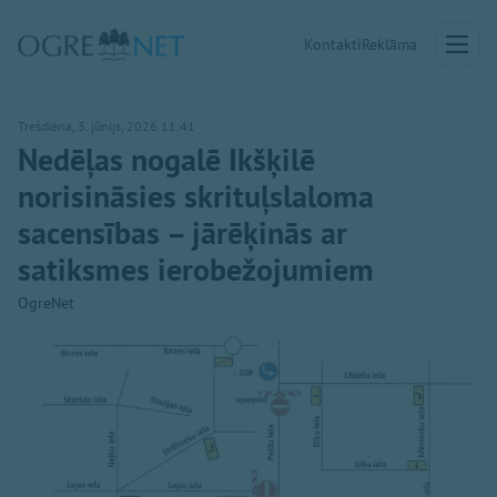
Kontakti
Reklāma
Trešdiena, 3. jūnijs, 2026 11:41
Nedēļas nogalē Ikšķilē
norisināsies skrituļslaloma
sacensības – jārēķinās ar
satiksmes ierobežojumiem
OgreNet