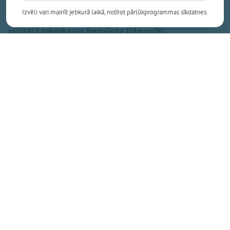
formastērpos, kuri pārvietosies ar taktisko ekipējumu
Izvēli vari mainīt jebkurā laikā, notīrot pārlūkprogrammas sīkdatnes.
un ieročiem. Tāpat uzdevumu izpildē tiks iesaistīta
militārā tehnika un bezpilota lidaparāti.
Zemessardze vērš iedzīvotāju uzmanību uz to, ka
mācību procesā tiks izmantota mācību munīcija un
kaujas imitācijas līdzekļi. Tie radīs troksni, taču šie
līdzekļi ir pilnībā droši un neapdraud cilvēku
veselību vai dzīvību. Lai mazinātu neērtības
vietējiem iedzīvotājiem, visas aktīvās apmācības ir
plānotas tikai diennakts gaišajā laikā.
"Mēs aicinām iedzīvotājus ar sapratni izturēties pret
notiekošajām aktivitātēm un īslaicīgi radītajām
neērtībām. Izsakām lielu pateicību par sabiedrības
atbalstu Latvijas aizsardzības spēju stiprināšanā,"
teikts bataljona paziņojumā.