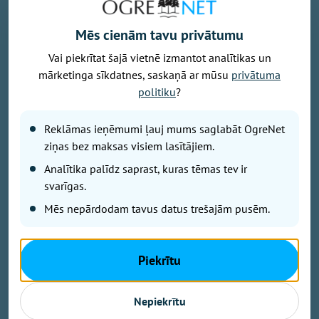
Mēs cienām tavu privātumu
Vai piekrītat šajā vietnē izmantot analītikas un
mārketinga sīkdatnes, saskaņā ar mūsu
privātuma
politiku
?
Foto: Ogres 54. bataljona zemessargi
Reklāmas ieņēmumi ļauj mums saglabāt OgreNet
No 7. līdz 9. augustam Ogres militārajā bāzē un
ziņas bez maksas visiem lasītājiem.
Turkalnes mežos notiks Zemessardzes 2. Vidzemes
Analītika palīdz saprast, kuras tēmas tev ir
brigādes 54. kaujas atbalsta bataljona apmācības.
Iedzīvotāji tiek aicināti ar sapratni izturēties pret
svarīgas.
īslaicīgiem trokšņiem un militārās tehnikas klātbūtni.
Mēs nepārdodam tavus datus trešajām pusēm.
Kā informē Ogres 54. bataljona zemessargi platformā
Piekrītu
"Facebook", trīs dienu garumā mācību norises vietās
un to apkaimē būs novērojama pastiprināta militārā
Nepiekrītu
aktivitāte. Apmācību laikā būs redzami karavīri lauka