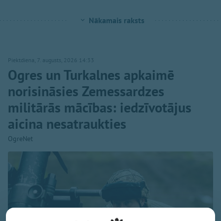
Nākamais raksts
Piektdiena, 7. augusts, 2026 14:33
Ogres un Turkalnes apkaimē
norisināsies Zemessardzes
militārās mācības: iedzīvotājus
aicina nesatraukties
OgreNet