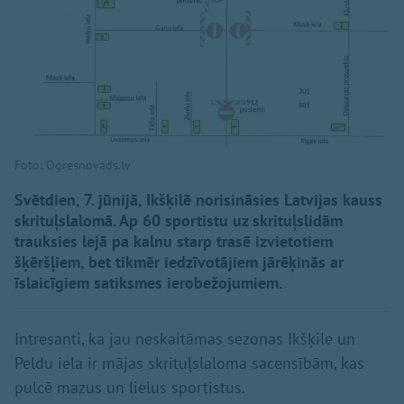
Foto: Ogresnovads.lv
Svētdien, 7. jūnijā, Ikšķilē norisināsies Latvijas kauss
skrituļslalomā. Ap 60 sportistu uz skrituļslidām
trauksies lejā pa kalnu starp trasē izvietotiem
šķēršļiem, bet tikmēr iedzīvotājiem jārēķinās ar
īslaicīgiem satiksmes ierobežojumiem.
Intresanti, ka jau neskaitāmas sezonas Ikšķile un
Peldu iela ir mājas skrituļslaloma sacensībām, kas
pulcē mazus un lielus sportistus.