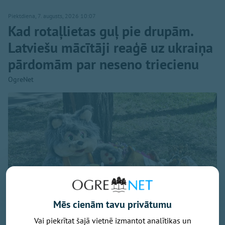
Piektdiena, 7. augusts, 2026 10:07
Kad rotaļlietas guļ pie drupām.
Latviešu mācītāji reaģē uz ukraiņa
pārdomām par neseno triecienu
OgreNet
Mēs cienām tavu privātumu
Vai piekrītat šajā vietnē izmantot analītikas un