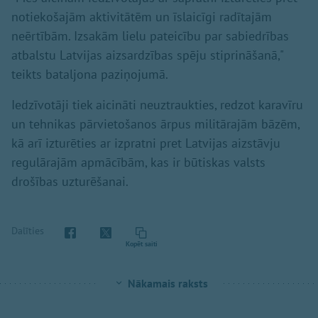
notiekošajām aktivitātēm un īslaicīgi radītajām
neērtībām. Izsakām lielu pateicību par sabiedrības
atbalstu Latvijas aizsardzības spēju stiprināšanā,"
teikts bataljona paziņojumā.
Iedzīvotāji tiek aicināti neuztraukties, redzot karavīru
un tehnikas pārvietošanos ārpus militārajām bāzēm,
kā arī izturēties ar izpratni pret Latvijas aizstāvju
regulārajām apmācībām, kas ir būtiskas valsts
drošības uzturēšanai.
Dalīties
Kopēt saiti
Nākamais raksts