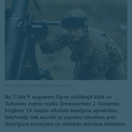
Foto: Ogres 54. bataljona zemessargi
No 7. līdz 9. augustam Ogres militārajā bāzē un
Turkalnes mežos notiks Zemessardzes 2. Vidzemes
brigādes 54. kaujas atbalsta bataljona apmācības.
Iedzīvotāji tiek aicināti ar sapratni izturēties pret
īslaicīgiem trokšņiem un militārās tehnikas klātbūtni.