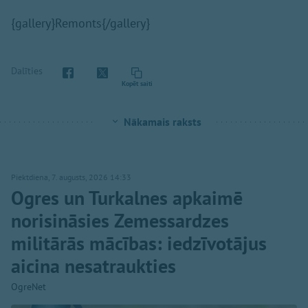
{gallery}Remonts{/gallery}
Dalīties
Kopēt saiti
Nākamais raksts
Piektdiena, 7. augusts, 2026 14:33
Ogres un Turkalnes apkaimē
norisināsies Zemessardzes
militārās mācības: iedzīvotājus
aicina nesatraukties
OgreNet