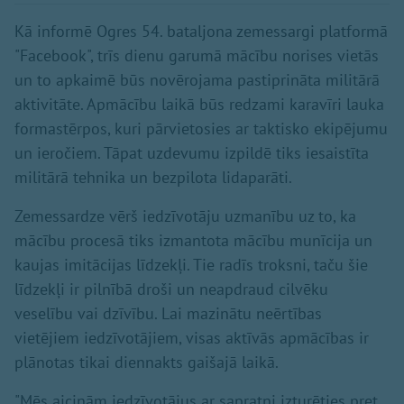
Kā informē Ogres 54. bataljona zemessargi platformā
"Facebook", trīs dienu garumā mācību norises vietās
un to apkaimē būs novērojama pastiprināta militārā
aktivitāte. Apmācību laikā būs redzami karavīri lauka
formastērpos, kuri pārvietosies ar taktisko ekipējumu
un ieročiem. Tāpat uzdevumu izpildē tiks iesaistīta
militārā tehnika un bezpilota lidaparāti.
Zemessardze vērš iedzīvotāju uzmanību uz to, ka
mācību procesā tiks izmantota mācību munīcija un
kaujas imitācijas līdzekļi. Tie radīs troksni, taču šie
līdzekļi ir pilnībā droši un neapdraud cilvēku
veselību vai dzīvību. Lai mazinātu neērtības
vietējiem iedzīvotājiem, visas aktīvās apmācības ir
plānotas tikai diennakts gaišajā laikā.
"Mēs aicinām iedzīvotājus ar sapratni izturēties pret