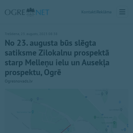
Kontakti
Reklāma
Trešdiena, 23. augusts, 2023 08:38
No 23. augusta būs slēgta
satiksme Zilokalnu prospektā
starp Melleņu ielu un Ausekļa
prospektu, Ogrē
Ogresnovads.lv