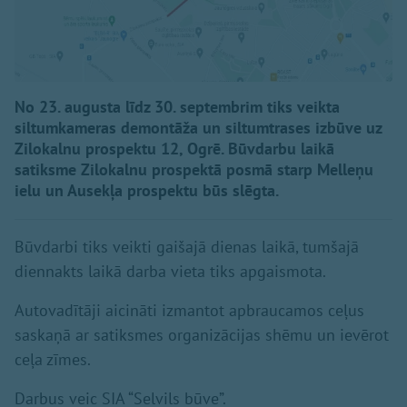
No 23. augusta līdz 30. septembrim tiks veikta
siltumkameras demontāža un siltumtrases izbūve uz
Zilokalnu prospektu 12, Ogrē. Būvdarbu laikā
satiksme Zilokalnu prospektā posmā starp Melleņu
ielu un Ausekļa prospektu būs slēgta.
Būvdarbi tiks veikti gaišajā dienas laikā, tumšajā
diennakts laikā darba vieta tiks apgaismota.
Autovadītāji aicināti izmantot apbraucamos ceļus
saskaņā ar satiksmes organizācijas shēmu un ievērot
ceļa zīmes.
Darbus veic SIA “Selvils būve”.