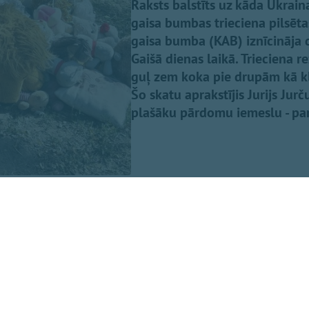
Raksts balstīts uz kāda Ukraina
gaisa bumbas trieciena pilsēt
gaisa bumba (KAB) iznīcināja 
Gaišā dienas laikā. Trieciena r
guļ zem koka pie drupām kā klu
Šo skatu aprakstījis Jurijs Jur
plašāku pārdomu iemeslu - par
uma ieraksta
Facebook,
baptistu mācītājs Edgars Mažis, pi
tālajā uzbrukumā tika nogalināta 11 gadīga meitene, mana
" Uz ierakstu vienaldzīgs nespēj palikt arī mācītājs Pēteri