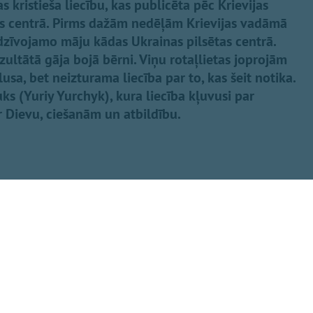
s kristieša liecību, kas publicēta pēc Krievijas
as centrā. Pirms dažām nedēļām Krievijas vadāmā
dzīvojamo māju kādas Ukrainas pilsētas centrā.
ezultātā gāja bojā bērni. Viņu rotaļlietas joprojām
sa, bet neizturama liecība par to, kas šeit notika.
čuks (Yuriy Yurchyk), kura liecība kļuvusi par
 Dievu, ciešanām un atbildību.
Dalīties
eminot upurus
 armijas kolēģa
s Eisāns, norādot,