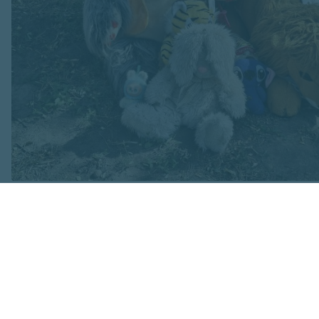
Attēls no Yuriy Yurchyk personīgā arhīva
Pie traģiskā notik
raksta: " Šajā bru
Viktora mazmeita...