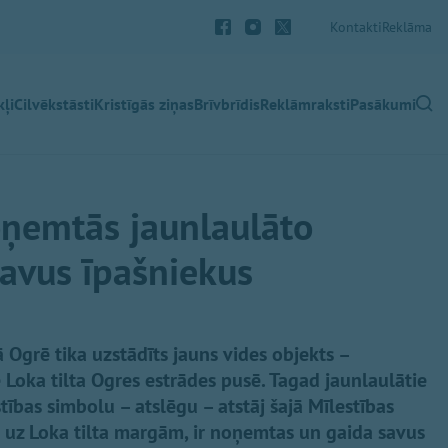
Kontakti
Reklāma
ļi
Cilvēkstāsti
Kristīgās ziņas
Brīvbrīdis
Reklāmraksti
Pasākumi
oņemtās jaunlaulāto
savus īpašniekus
 Ogrē tika uzstādīts jauns vides objekts –
e Loka tilta Ogres estrādes pusē. Tagad jaunlaulātie
tības simbolu – atslēgu – atstāj šajā Mīlestības
s uz Loka tilta margām, ir noņemtas un gaida savus