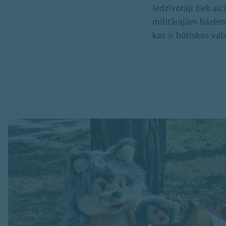
Iedzīvotāji tiek ai
militārajām bāzēm, 
kas ir būtiskas val