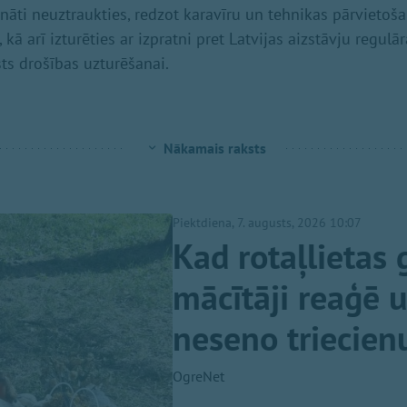
cināti neuztraukties, redzot karavīru un tehnikas pārvietoš
kā arī izturēties ar izpratni pret Latvijas aizstāvju regu
sts drošības uzturēšanai.
Nākamais raksts
Piektdiena, 7. augusts, 2026 10:07
Kad rotaļlietas 
mācītāji reaģē 
neseno triecien
OgreNet