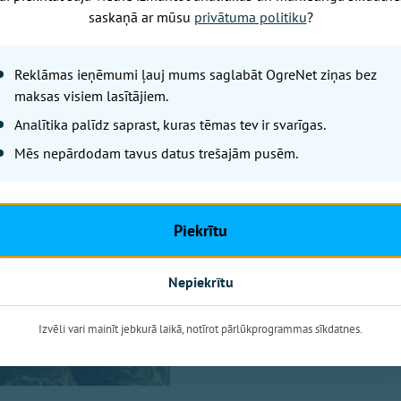
saskaņā ar mūsu
privātuma politiku
?
Piektdiena, 7. augusts, 2026 14:33
Ogres un Turkal
Reklāmas ieņēmumi ļauj mums saglabāt OgreNet ziņas bez
Zemessardzes mi
maksas visiem lasītājiem.
Analītika palīdz saprast, kuras tēmas tev ir svarīgas.
iedzīvotājus aic
Mēs nepārdodam tavus datus trešajām pusēm.
OgreNet
No 7. līdz 9. augustam Ogres m
Piekrītu
Zemessardzes 2. Vidzemes brig
Iedzīvotāji tiek aicināti ar sap
militārās tehnikas klātbūtni.
Nepiekrītu
Izvēli vari mainīt jebkurā laikā, notīrot pārlūkprogrammas sīkdatnes.