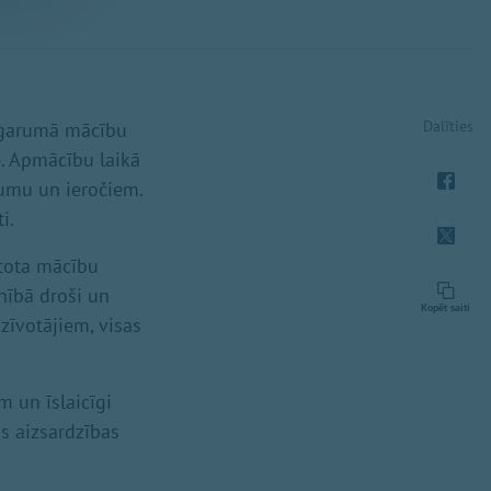
Dalīties
u garumā mācību
e. Apmācību laikā
jumu un ieročiem.
i.
ntota mācību
lnībā droši un
Kopēt saiti
zīvotājiem, visas
m un īslaicīgi
as aizsardzības