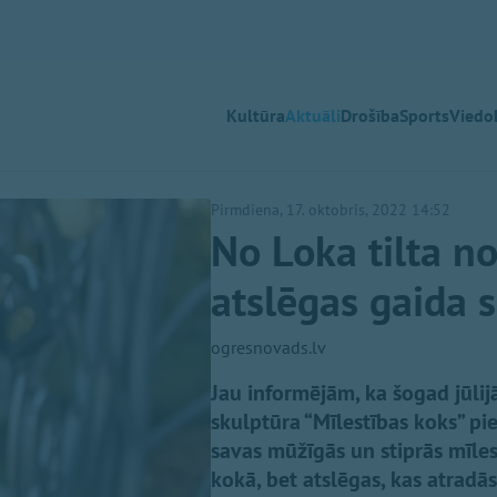
Kultūra
Aktuāli
Drošība
Sports
Viedok
Pirmdiena, 17. oktobris, 2022 14:52
No Loka tilta n
atslēgas gaida 
ogresnovads.lv
Jau informējām, ka šogad jūlijā
skulptūra “Mīlestības koks” pi
savas mūžīgās un stiprās mīles
kokā, bet atslēgas, kas atradā