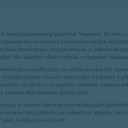
4. bataljona zemessargi platformā "Facebook", trīs dien
to apkaimē būs novērojama pastiprināta militārā aktivitāt
ri lauka formastērpos, kuri pārvietosies ar taktisko ekipē
ldē tiks iesaistīta militārā tehnika un bezpilota lidaparāt
iedzīvotāju uzmanību uz to, ka mācību procesā tiks izma
mitācijas līdzekļi. Tie radīs troksni, taču šie līdzekļi ir pi
veselību vai dzīvību. Lai mazinātu neērtības vietējiem ied
r plānotas tikai diennakts gaišajā laikā.
otājus ar sapratni izturēties pret notiekošajām aktivitātē
m. Izsakām lielu pateicību par sabiedrības atbalstu Latvij
" teikts bataljona paziņojumā.