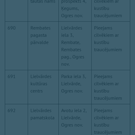
tautas nams
prospekts 4,
cilvēkiem ar
Ķegums,
kustību
Ogres nov.
traucējumiem
690
Rembates
Lielvārdes
Pieejams
pagasta
iela 3,
cilvēkiem ar
pārvalde
Rembate,
kustību
Rembates
traucējumiem
pag., Ogres
nov.
691
Lielvārdes
Parka iela 3,
Pieejams
kultūras
Lielvārde,
cilvēkiem ar
centrs
Ogres nov.
kustību
traucējumiem
692
Lielvārdes
Avotu iela 2,
Pieejams
pamatskola
Lielvārde,
cilvēkiem ar
Ogres nov.
kustību
traucējumiem