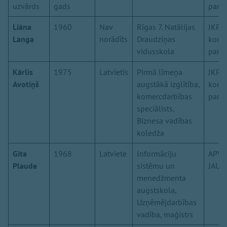
uzvārds
gads
partij
Liāna
1960
Nav
Rīgas 7. Natālijas
JKP J
Langa
norādīts
Draudziņas
konse
vidusskola
partij
Kārlis
1975
Latvietis
Pirmā līmeņa
JKP J
Avotiņš
augstākā izglītība,
konse
komercdarbības
partij
speciālists,
Biznesa vadības
koledža
Gita
1968
Latviete
Informāciju
APVI
Plaude
sistēmu un
JAUN
menedžmenta
augstskola,
Uzņēmējdarbības
vadība, maģistrs