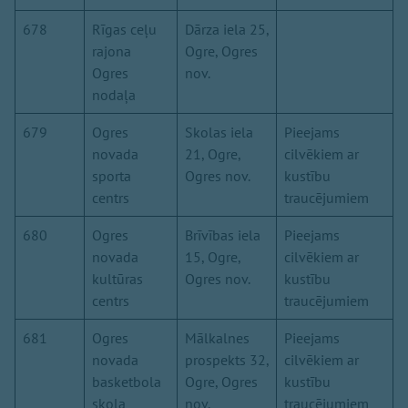
678
Rīgas ceļu
Dārza iela 25,
rajona
Ogre, Ogres
Ogres
nov.
nodaļa
679
Ogres
Skolas iela
Pieejams
novada
21, Ogre,
cilvēkiem ar
sporta
Ogres nov.
kustību
centrs
traucējumiem
680
Ogres
Brīvības iela
Pieejams
novada
15, Ogre,
cilvēkiem ar
kultūras
Ogres nov.
kustību
centrs
traucējumiem
681
Ogres
Mālkalnes
Pieejams
novada
prospekts 32,
cilvēkiem ar
basketbola
Ogre, Ogres
kustību
skola
nov.
traucējumiem