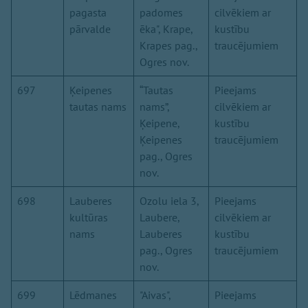
pagasta
padomes
cilvēkiem ar
pārvalde
ēka", Krape,
kustību
Krapes pag.,
traucējumiem
Ogres nov.
697
Ķeipenes
“Tautas
Pieejams
tautas nams
nams”,
cilvēkiem ar
Ķeipene,
kustību
Ķeipenes
traucējumiem
pag., Ogres
nov.
698
Lauberes
Ozolu iela 3,
Pieejams
kultūras
Laubere,
cilvēkiem ar
nams
Lauberes
kustību
pag., Ogres
traucējumiem
nov.
699
Lēdmanes
"Aivas",
Pieejams