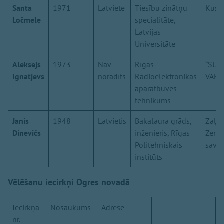
Santa
1971
Latviete
Tiesību zinātņu
Kustī
Ločmele
specialitāte,
Latvijas
Universitāte
Aleksejs
1973
Nav
Rīgas
“SUV
Ignatjevs
norādīts
Radioelektronikas
VARA
aparātbūves
tehnikums
Jānis
1948
Latvietis
Bakalaura grāds,
Zaļo
Dinevičs
inženieris, Rīgas
Zemn
Politehniskais
savie
institūts
Vēlēšanu iecirkņi Ogres novadā
Iecirkņa
Nosaukums
Adrese
nr.