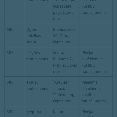
Ogresgala
kustību
pag., Ogres
traucējumiem
nov.
686
Ogres
Brīvības iela
mūzikas
50, Ogre,
skola
Ogres nov.
687
Ikšķiles
Centra
Pieejams
tautas nams
laukums 2,
cilvēkiem ar
Ikšķile, Ogres
kustību
nov.
traucējumiem
688
Tīnūžu
“Kraujas”,
Pieejams
tautas nams
Tīnūži,
cilvēkiem ar
Tīnūžu pag.,
kustību
Ogres nov.
traucējumiem
689
Ķeguma
Ķeguma
Pieejams