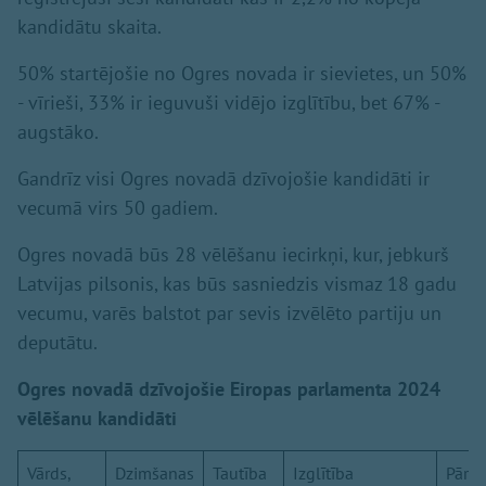
kandidātu skaita.
50% startējošie no Ogres novada ir sievietes, un 50%
- vīrieši, 33% ir ieguvuši vidējo izglītību, bet 67% -
augstāko.
Gandrīz visi Ogres novadā dzīvojošie kandidāti ir
vecumā virs 50 gadiem.
Ogres novadā būs 28 vēlēšanu iecirkņi, kur, jebkurš
Latvijas pilsonis, kas būs sasniedzis vismaz 18 gadu
vecumu, varēs balstot par sevis izvēlēto partiju un
deputātu.
Ogres novadā dzīvojošie Eiropas parlamenta 2024
vēlēšanu kandidāti
Vārds,
Dzimšanas
Tautība
Izglītība
Pārst