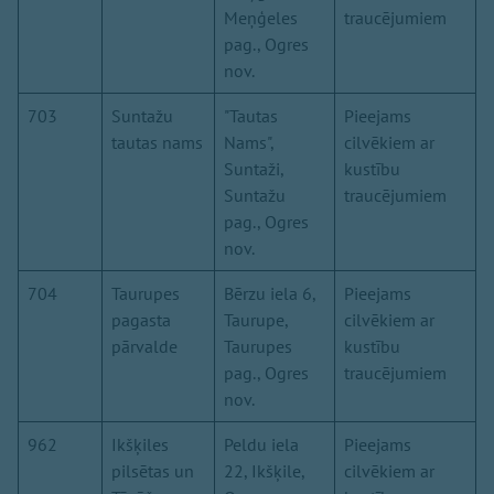
Meņģeles
traucējumiem
pag., Ogres
nov.
703
Suntažu
"Tautas
Pieejams
tautas nams
Nams",
cilvēkiem ar
Suntaži,
kustību
Suntažu
traucējumiem
pag., Ogres
nov.
704
Taurupes
Bērzu iela 6,
Pieejams
pagasta
Taurupe,
cilvēkiem ar
pārvalde
Taurupes
kustību
pag., Ogres
traucējumiem
nov.
962
Ikšķiles
Peldu iela
Pieejams
pilsētas un
22, Ikšķile,
cilvēkiem ar