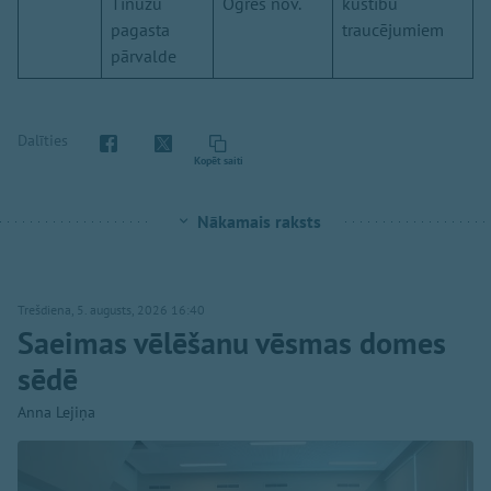
Tīnūžu
Ogres nov.
kustību
pagasta
traucējumiem
pārvalde
Dalīties
Kopēt saiti
Nākamais raksts
Trešdiena, 5. augusts, 2026 16:40
Saeimas vēlēšanu vēsmas domes
sēdē
Anna Lejiņa