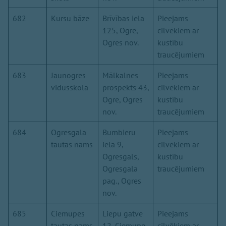
682
Kursu bāze
Brīvības iela
Pieejams
125, Ogre,
cilvēkiem ar
Ogres nov.
kustību
traucējumiem
683
Jaunogres
Mālkalnes
Pieejams
vidusskola
prospekts 43,
cilvēkiem ar
Ogre, Ogres
kustību
nov.
traucējumiem
684
Ogresgala
Bumbieru
Pieejams
tautas nams
iela 9,
cilvēkiem ar
Ogresgals,
kustību
Ogresgala
traucējumiem
pag., Ogres
nov.
685
Ciemupes
Liepu gatve
Pieejams
tautas nams
12, Ciemupe,
cilvēkiem ar