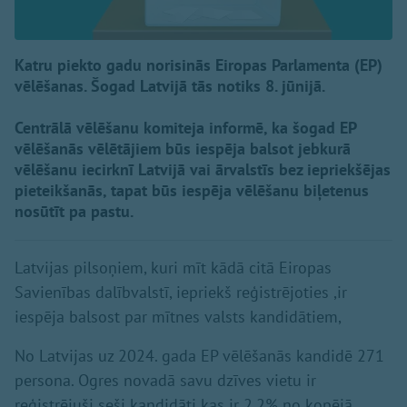
Katru piekto gadu norisinās Eiropas Parlamenta (EP)
vēlēšanas. Šogad Latvijā tās notiks 8. jūnijā.
Centrālā vēlēšanu komiteja informē, ka šogad EP
vēlēšanās vēlētājiem būs iespēja balsot jebkurā
vēlēšanu iecirknī Latvijā vai ārvalstīs bez iepriekšējas
pieteikšanās, tapat būs iespēja vēlēšanu biļetenus
nosūtīt pa pastu.
Latvijas pilsoņiem, kuri mīt kādā citā Eiropas
Savienības dalībvalstī, iepriekš reģistrējoties ,ir
iespēja balsost par mītnes valsts kandidātiem,
No Latvijas uz 2024. gada EP vēlēšanās kandidē 271
persona. Ogres novadā savu dzīves vietu ir
reģistrējuši seši kandidāti kas ir 2,2% no kopējā