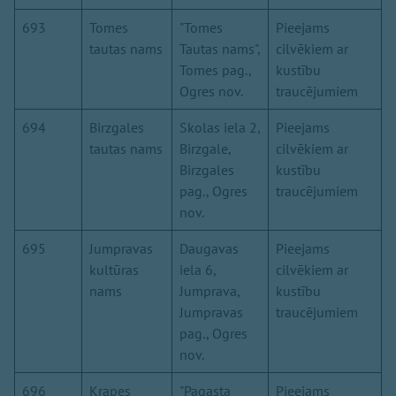
693
Tomes
"Tomes
Pieejams
tautas nams
Tautas nams",
cilvēkiem ar
Tomes pag.,
kustību
Ogres nov.
traucējumiem
694
Birzgales
Skolas iela 2,
Pieejams
tautas nams
Birzgale,
cilvēkiem ar
Birzgales
kustību
pag., Ogres
traucējumiem
nov.
695
Jumpravas
Daugavas
Pieejams
kultūras
iela 6,
cilvēkiem ar
nams
Jumprava,
kustību
Jumpravas
traucējumiem
pag., Ogres
nov.
696
Krapes
"Pagasta
Pieejams