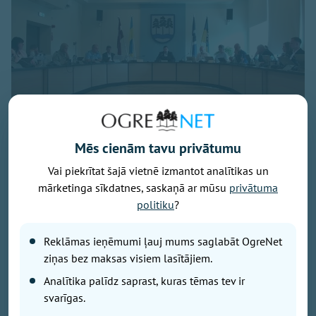
Foto: Ekrānuzņēmums
Mēs cienām tavu privātumu
Pašvaldības domes sēdē 30. jūlijā jautās Saeimas
Vai piekrītat šajā vietnē izmantot analītikas un
vēlēšanu tuvums.
mārketinga sīkdatnes, saskaņā ar mūsu
privātuma
Kāds prasmīgāk, cits ne tik veiksmīgi žonglēja ar
politiku
?
vārdiem, lai it kā iestātos par iedzīvotāju vajadzībām,
bet rezultātā runas griezās pa apli kā adata,
iestrēgusi vecā vinila platē. Var vien apbrīnot tos
Reklāmas ieņēmumi ļauj mums saglabāt OgreNet
sēdes klausītājus, kuri izturēja visas sešas ar pusi
ziņas bez maksas visiem lasītājiem.
stundas, jo tik ilga bija sēdes atklātā daļa.
Analītika palīdz saprast, kuras tēmas tev ir
svarīgas.
Jau sēdes darba kārtības pirmais jautājums izvērtās