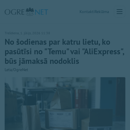
Kontakti
Reklāma
Trešdiena, 1. jūlijs, 2026 11:38
No šodienas par katru lietu, ko
pasūtīsi no "Temu" vai "AliExpress",
būs jāmaksā nodoklis
Leta/OgreNet