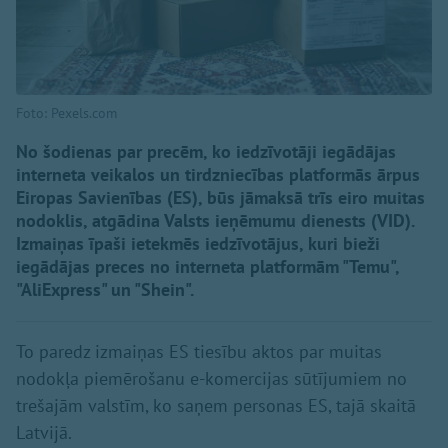
Foto: Pexels.com
No šodienas par precēm, ko iedzīvotāji iegādājas
interneta veikalos un tirdzniecības platformās ārpus
Eiropas Savienības (ES), būs jāmaksā trīs eiro muitas
nodoklis, atgādina Valsts ieņēmumu dienests (VID).
Izmaiņas īpaši ietekmēs iedzīvotājus, kuri bieži
iegādājas preces no interneta platformām "Temu",
"AliExpress" un "Shein".
To paredz izmaiņas ES tiesību aktos par muitas
nodokļa piemērošanu e-komercijas sūtījumiem no
trešajām valstīm, ko saņem personas ES, tajā skaitā
Latvijā.