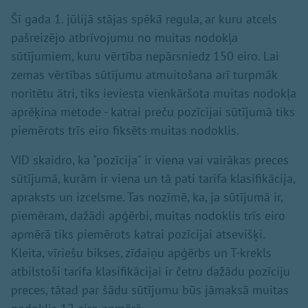
Šī gada 1. jūlijā stājas spēkā regula, ar kuru atcels
pašreizējo atbrīvojumu no muitas nodokļa
sūtījumiem, kuru vērtība nepārsniedz 150 eiro. Lai
zemas vērtības sūtījumu atmuitošana arī turpmāk
noritētu ātri, tiks ieviesta vienkāršota muitas nodokļa
aprēķina metode - katrai preču pozīcijai sūtījumā tiks
piemērots trīs eiro fiksēts muitas nodoklis.
VID skaidro, ka "pozīcija" ir viena vai vairākas preces
sūtījumā, kurām ir viena un tā pati tarifa klasifikācija,
apraksts un izcelsme. Tas nozīmē, ka, ja sūtījumā ir,
piemēram, dažādi apģērbi, muitas nodoklis trīs eiro
apmērā tiks piemērots katrai pozīcijai atsevišķi.
Kleita, vīriešu bikses, zīdaiņu apģērbs un T-krekls
atbilstoši tarifa klasifikācijai ir četru dažādu pozīciju
preces, tātad par šādu sūtījumu būs jāmaksā muitas