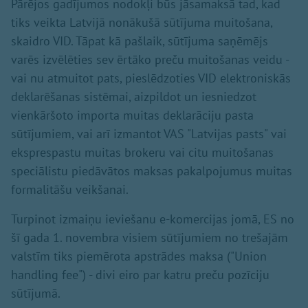
Pārējos gadījumos nodokļi būs jāsamaksā tad, kad
tiks veikta Latvijā nonākušā sūtījuma muitošana,
skaidro VID. Tāpat kā pašlaik, sūtījuma saņēmējs
varēs izvēlēties sev ērtāko preču muitošanas veidu -
vai nu atmuitot pats, pieslēdzoties VID elektroniskās
deklarēšanas sistēmai, aizpildot un iesniedzot
vienkāršoto importa muitas deklarāciju pasta
sūtījumiem, vai arī izmantot VAS "Latvijas pasts" vai
eksprespastu muitas brokeru vai citu muitošanas
speciālistu piedāvātos maksas pakalpojumus muitas
formalitāšu veikšanai.
Turpinot izmaiņu ieviešanu e-komercijas jomā, ES no
šī gada 1. novembra visiem sūtījumiem no trešajām
valstīm tiks piemērota apstrādes maksa ("Union
handling fee") - divi eiro par katru preču pozīciju
sūtījumā.