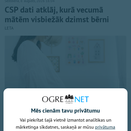
Sestdiena, 8. augusts, 2026 16:04
CSP dati atklāj, kurā vecumā
mātēm visbiežāk dzimst bērni
LETA
Mēs cienām tavu privātumu
Vai piekrītat šajā vietnē izmantot analītikas un
Foto: pexels.com
mārketinga sīkdatnes, saskaņā ar mūsu
privātuma