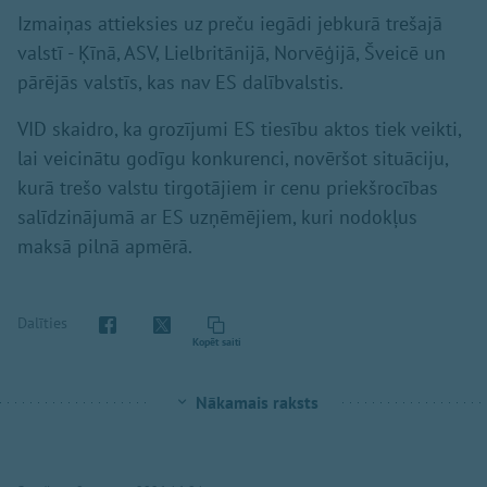
Izmaiņas attieksies uz preču iegādi jebkurā trešajā
valstī - Ķīnā, ASV, Lielbritānijā, Norvēģijā, Šveicē un
pārējās valstīs, kas nav ES dalībvalstis.
VID skaidro, ka grozījumi ES tiesību aktos tiek veikti,
lai veicinātu godīgu konkurenci, novēršot situāciju,
kurā trešo valstu tirgotājiem ir cenu priekšrocības
salīdzinājumā ar ES uzņēmējiem, kuri nodokļus
maksā pilnā apmērā.
Dalīties
Kopēt saiti
Nākamais raksts