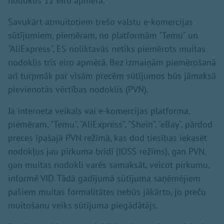
nodoklis 12 eiro apmērā.
Savukārt atmuitotiem trešo valstu e-komercijas
sūtījumiem, piemēram, no platformām "Temu" un
"AliExpress", ES noliktavās netiks piemērots muitas
nodoklis trīs eiro apmērā. Bez izmaiņām piemērošanā
arī turpmāk par visām precēm sūtījumos būs jāmaksā
pievienotās vērtības nodoklis (PVN).
Ja interneta veikals vai e-komercijas platforma,
piemēram, "Temu", "AliExpress", "Shein", "eBay", pārdod
preces īpašajā PVN režīmā, kas dod tiesības iekasēt
nodokļus jau pirkuma brīdī (IOSS režīms), gan PVN,
gan muitas nodokli varēs samaksāt, veicot pirkumu,
informē VID. Tādā gadījumā sūtījuma saņēmējiem
pašiem muitas formalitātes nebūs jākārto, jo preču
muitošanu veiks sūtījuma piegādātājs.