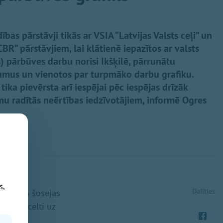
as pārstāvji tikās ar VSIA “Latvijas Valsts ceļi” un
” pārstāvjiem, lai klātienē iepazītos ar valsts
 pārbūves darbu norisi Ikšķilē, pārrunātu
jumus un vienotos par turpmāko darbu grafiku.
ika pievērsta arī iespējai pēc iespējas drīzāk
u radītās neērtības iedzīvotājiem, informē Ogres
s,
Dalīties
joslu A6 šosejas
iks pārcelti uz
tai.