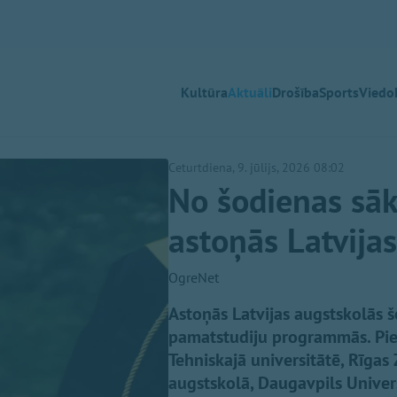
Kultūra
Aktuāli
Drošība
Sports
Viedok
Ceturtdiena, 9. jūlijs, 2026 08:02
No šodienas sāk
astoņās Latvija
OgreNet
Astoņās Latvijas augstskolās 
pamatstudiju programmās. Piete
Tehniskajā universitātē, Rīga
augstskolā, Daugavpils Univers