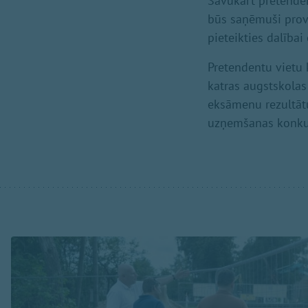
Savukārt pretenden
būs saņēmuši proviz
pieteikties dalībai 
Pretendentu vietu 
katras augstskolas
eksāmenu rezultātu
uzņemšanas konkurs