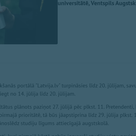
universitātē, Ventspils Augst
kšanās portālā "Latvija.lv" turpināsies līdz 20. jūlijam, s
egt no 14. jūlija līdz 20. jūlijam.
tātus plānots paziņot 27. jūlijā pēc plkst. 11. Pretendenti,
irmajā prioritātē, tā būs jāapstiprina līdz 29. jūlija plkst.
ī jānoslēdz studiju līgums attiecīgajā augstskolā.