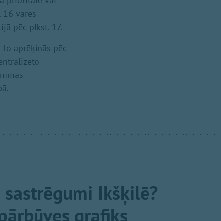
 prioritātē vai
. 16 varēs
ijā pēc plkst. 17.
 To aprēķinās pēc
ntralizēto
rammas
pā.
s sastrēgumi Ikšķilē?
pārbūves grafiks