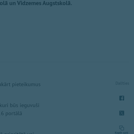
skolā un Vidzemes Augstskolā.
Dalīties
avukārt pieteikumus
 kuri būs ieguvuši
 16 portālā
Kopēt saiti