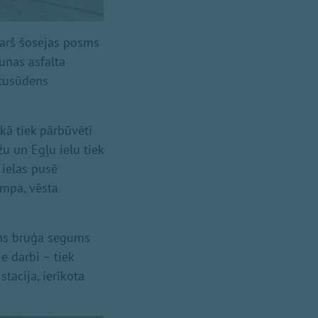
garš šosejas posms
aunas asfalta
etusūdens
kā tiek pārbūvēti
žu un Egļu ielu tiek
 ielas pusē
ampa, vēsta
auns bruģa segums
 darbi – tiek
tacija, ierīkota