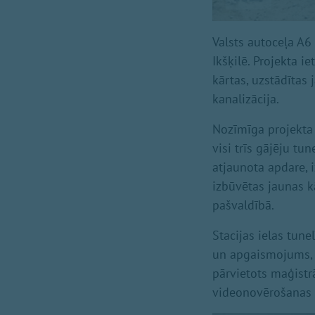
Valsts autoceļa A6
Ikšķilē. Projekta i
kārtas, uzstādītas
kanalizācija.
Nozīmīga projekta 
visi trīs gājēju tu
atjaunota apdare, 
izbūvētas jaunas 
pašvaldībā.
Stacijas ielas tun
un apgaismojums, 
pārvietots maģistrā
videonovērošanas s