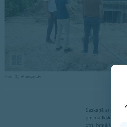
Foto: Ogresnovads.lv
V
Saskaņā ar būvdarb
posmā Ikšķilē plān
otru braukšanas jos