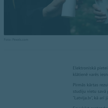
Foto: Pexels.com
Elektroniskā pietei
klātienē varēs iesni
Pirmās kārtas rezul
studiju vietu savā p
"Latvija.lv", kā ar