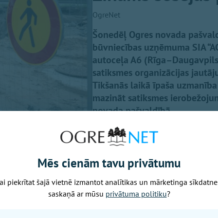
OgreNet
Šonedēļ Ogres novada pašvaldīb
būvniecības uzņēmuma SIA “ACBR
autoceļa A6 (Rīga–Daugavpils)
satiksmes organizācijas jautā
Tikšanās laikā īpaša uzmanība t
mazināt satiksmes ierobežojum
novada pašvaldībā.
Mēs cienām tavu privātumu
ai piekrītat šajā vietnē izmantot analītikas un mārketinga sīkdatne
u veicēju sniegto informāciju pašlaik slēgto braukšanas 
saskaņā ar mūsu
privātuma politiku
?
ots atvērt satiksmei šī gada septembrī. Pēc tam būvdarbi t
lu, saglabājot satiksmes organizāciju atbilstoši darbu gai