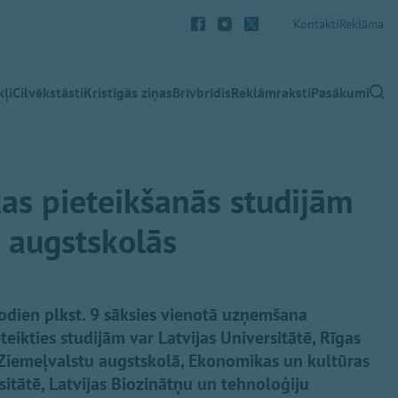
Kontakti
Reklāma
ļi
Cilvēkstāsti
Kristīgās ziņas
Brīvbrīdis
Reklāmraksti
Pasākumi
as pieteikšanās studijām
s augstskolās
šodien plkst. 9 sāksies vienotā uzņemšana
ikties studijām var Latvijas Universitātē, Rīgas
s Ziemeļvalstu augstskolā, Ekonomikas un kultūras
itātē, Latvijas Biozinātņu un tehnoloģiju