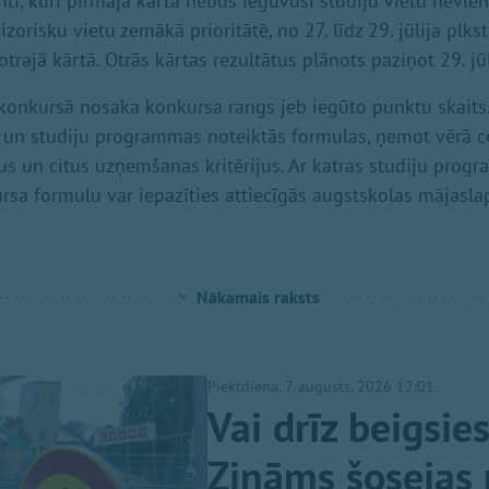
ti, kuri pirmajā kārtā nebūs ieguvuši studiju vietu nevienā
orisku vietu zemākā prioritātē, no 27. līdz 29. jūlija plkst
otrajā kārtā. Otrās kārtas rezultātus plānots paziņot 29. jūl
konkursā nosaka konkursa rangs jeb iegūto punktu skaits.
 un studiju programmas noteiktās formulas, ņemot vērā ce
s un citus uzņemšanas kritērijus. Ar katras studiju prog
a formulu var iepazīties attiecīgās augstskolas mājasla
Nākamais raksts
Piektdiena, 7. augusts, 2026 12:01
Vai drīz beigsie
Zināms šosejas 