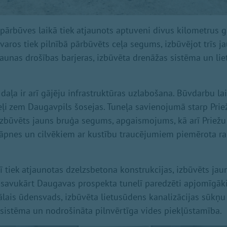
 pārbūves laikā tiek atjaunots aptuveni divus kilometrus 
etvaros tiek pilnībā pārbūvēts ceļa segums, izbūvējot trīs j
 jaunas drošības barjeras, izbūvēta drenāžas sistēma un li
daļa ir arī gājēju infrastruktūras uzlabošana. Būvdarbu lai
neļi zem Daugavpils šosejas. Tuneļa savienojumā starp Prie
izbūvēts jauns bruģa segums, apgaismojums, kā arī Priežu
kāpnes un cilvēkiem ar kustību traucējumiem piemērota r
elī tiek atjaunotas dzelzsbetona konstrukcijas, izbūvēts j
savukārt Daugavas prospekta tunelī paredzēti apjomīgākie
lais ūdensvads, izbūvēta lietusūdens kanalizācijas sūkņu s
istēma un nodrošināta pilnvērtīga vides piekļūstamība.