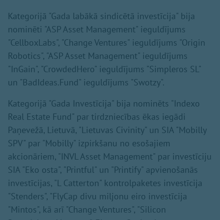
Kategorijā "Gada labākā sindicētā investīcija" bija
nominēti "ASP Asset Management" ieguldījums
"CellboxLabs", "Change Ventures" ieguldījums "Origin
Robotics", "ASP Asset Management" ieguldījums
"InGain", "CrowdedHero" ieguldījums "Simpleros SL"
un "BadIdeas.Fund" ieguldījums "Swotzy".
Kategorijā "Gada Investīcija" bija nominēts "Indexo
Real Estate Fund" par tirdzniecības ēkas iegādi
Paņevežā, Lietuvā, "Lietuvas Civinity" un SIA "Mobilly
SPV" par "Mobilly" izpirkšanu no esošajiem
akcionāriem, "INVL Asset Management" par investīciju
SIA "Eko osta", "Printful" un "Printify" apvienošanās
investīcijas, "L Catterton" kontrolpaketes investīcija
"Stenders", "FlyCap divu miljonu eiro investīcija
"Mintos", kā arī "Change Ventures", "Silicon