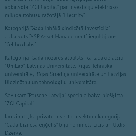
apbalvota "ZGI Capital" par investīciju elektrisko
mikroautobusu ražotājā "Electrify".
Kategorijā "Gada labākā sindicētā investīcija"
apbalvots "ASP Asset Management" ieguldījums
"CellboxLabs".
Kategorijā "Gada nozares atbalsts" kā labākie atzīti
"UniLab", Latvijas Universitāte, Rīgas Tehniskā
universitāte, Rīgas Stradiņa universitāte un Latvijas
Biozinātņu un tehnoloģiju universitāte.
Savukārt "Porsche Latvija" speciālā balva piešķirta
"ZGI Capital".
Jau ziņots, ka privāto investoru sektora kategorijā
"Gada biznesa eņģelis" bija nominēts Līcis un Uldis
Dzērve.