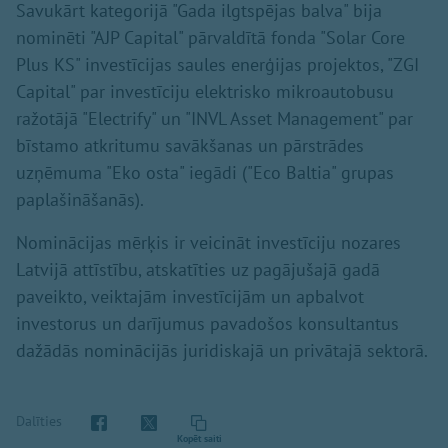
Savukārt kategorijā "Gada ilgtspējas balva" bija
nominēti "AJP Capital" pārvaldītā fonda "Solar Core
Plus KS" investīcijas saules enerģijas projektos, "ZGI
Capital" par investīciju elektrisko mikroautobusu
ražotājā "Electrify" un "INVL Asset Management" par
bīstamo atkritumu savākšanas un pārstrādes
uzņēmuma "Eko osta" iegādi ("Eco Baltia" grupas
paplašināšanās).
Nominācijas mērķis ir veicināt investīciju nozares
Latvijā attīstību, atskatīties uz pagājušajā gadā
paveikto, veiktajām investīcijām un apbalvot
investorus un darījumus pavadošos konsultantus
dažādās nominācijās juridiskajā un privātajā sektorā.
Dalīties
Kopēt saiti