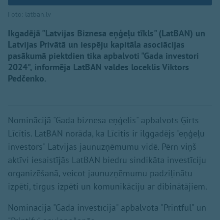
Foto: latban.lv
Ikgadējā "Latvijas Biznesa eņģeļu tīkls" (LatBAN) un
Latvijas Privātā un iespēju kapitāla asociācijas
pasākumā piektdien tika apbalvoti "Gada investori
2024", informēja LatBAN valdes loceklis Viktors
Pedčenko.
Nominācijā "Gada biznesa eņģelis" apbalvots Ģirts
Līcītis. LatBAN norāda, ka Līcītis ir ilggadējs "eņģeļu
investors" Latvijas jaunuzņēmumu vidē. Pērn viņš
aktīvi iesaistījās LatBAN biedru sindikāta investīciju
organizēšanā, veicot jaunuzņēmumu padziļinātu
izpēti, tirgus izpēti un komunikāciju ar dibinātājiem.
Nominācijā "Gada investīcija" apbalvota "Printful" un