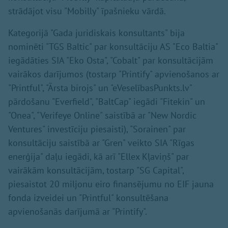
strādājot visu "Mobilly" īpašnieku vārdā.
Kategorijā "Gada juridiskais konsultants" bija
nominēti "TGS Baltic" par konsultāciju AS "Eco Baltia"
iegādāties SIA "Eko Osta", "Cobalt" par konsultācijām
vairākos darījumos (tostarp "Printify" apvienošanos ar
"Printful", "Ārsta birojs" un "eVeselībasPunkts.lv"
pārdošanu "Everfield", "BaltCap" iegādi "Fitekin" un
"Onea", "Verifeye Online" saistībā ar "New Nordic
Ventures" investīciju piesaisti), "Sorainen" par
konsultāciju saistībā ar "Gren" veikto SIA "Rīgas
enerģija" daļu iegādi, kā arī "Ellex Kļaviņš" par
vairākām konsultācijām, tostarp "SG Capital",
piesaistot 20 miljonu eiro finansējumu no EIF jauna
fonda izveidei un "Printful" konsultēšana
apvienošanās darījumā ar "Printify".