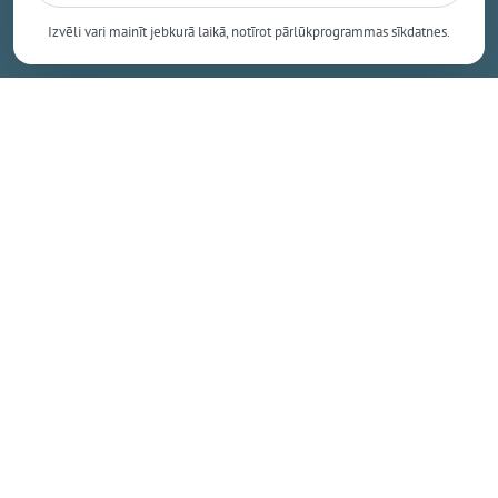
dienas pēc kārtas būs zemāka par +15 grādiem.
Izvēli vari mainīt jebkurā laikā, notīrot pārlūkprogrammas sīkdatnes.
Meteoroloģiskā vasara šogad sākās 1. jūnijā.
Dažos gados meteoroloģiskā vasara turpinās vēl arī
septembrī. 2023. gadā tika sasniegts vēlākā
meteoroloģiskā rudens sākuma rekords - tas iestājās
tikai 4. oktobrī.
Dalīties
Kopēt saiti
Nākamais raksts
Ceturtdiena, 6. augusts, 2026 11:17
Ikšķiles estrādē notiks gan Tutas,