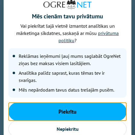
Mēs cienām tavu privātumu
Vai piekrītat šajā vietnē izmantot analītikas un
Baltijas jūra, foto - unsplash.com
mārketinga sīkdatnes, saskaņā ar mūsu
privātuma
Latvijā noslēdzies gada gaišākais ceturksnis un sākas
politiku
?
solārais rudens. Gada gaišākais ceturksnis jeb solārā
vasara sākās 7. maijā un beidzās 5. augustā, savukārt
Reklāmas ieņēmumi ļauj mums saglabāt OgreNet
tumšākie trīs mēneši jeb solārā ziema būs periods no
ziņas bez maksas visiem lasītājiem.
6. novembra līdz 4. februārim.
Analītika palīdz saprast, kuras tēmas tev ir
svarīgas.
Gadalaikus iedala dažādi. Astronomiskā vasara šogad
Mēs nepārdodam tavus datus trešajām pusēm.
sākās 21. jūnijā, astronomiskais rudens iestāsies 23.
septembrī un noslēgsies 21. decembrī, kad būs
ziemas saulgrieži.
Piekrītu
Meteoroloģiskais rudens nomainīs vasaru tad, kad
Nepiekrītu
diennakts vidējā gaisa temperatūra vismaz piecas