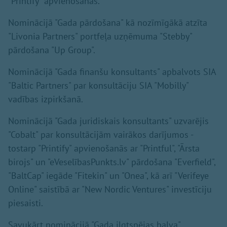
"Printify" apvienošanās.
Nominācijā "Gada pārdošana" kā nozīmīgākā atzīta
"Livonia Partners" portfeļa uzņēmuma "Stebby"
pārdošana "Up Group".
Nominācijā "Gada finanšu konsultants" apbalvots SIA
"Baltic Partners" par konsultāciju SIA "Mobilly"
vadības izpirkšanā.
Nominācijā "Gada juridiskais konsultants" uzvarējis
"Cobalt" par konsultācijām vairākos darījumos -
tostarp "Printify" apvienošanās ar "Printful", "Ārsta
birojs" un "eVeselībasPunkts.lv" pārdošana "Everfield",
"BaltCap" iegāde "Fitekin" un "Onea", kā arī "Verifeye
Online" saistībā ar "New Nordic Ventures" investīciju
piesaisti.
Savukārt nominācijā "Gada ilgtspējas balva"