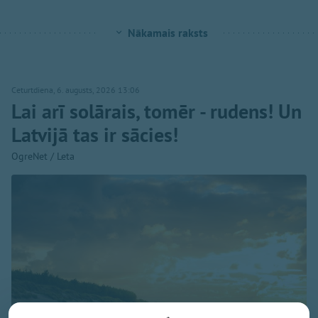
Nākamais raksts
Ceturtdiena, 6. augusts, 2026 13:06
Lai arī solārais, tomēr - rudens! Un
Latvijā tas ir sācies!
OgreNet / Leta