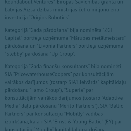
Roundabout Ventures", Eiropas Savienības granta un
Latvijas Aizsardzības ministrijas četru miljonu eiro
investīcija "Origins Robotics".
Kategorijā "Gada pārdošana" bija nominēta "ZGI
Capital" portfeļa uzņēmuma "Mārupes metālmeistars"
pārdošana un "Livonia Partners" portfeļa uzņēmuma
"Stebby" pārdošana "Up Group".
Kategorijā "Gada finanšu konsultants" bija nominēti
SIA "PricewaterhouseCoopers" par konsultācijām
vairākos darījumos (tostarp SIA"Lielvārds" kapitāldaļu
pārdošanu "Tamo Group"), "Superia" par
konsultācijām vairākos darījumos (tostarp "Adaptive
Media" daļu pārdošanu "Merito Partners"), SIA "Baltic
Partners" par konsultāciju "Mobilly" vadības
izpirkšanā, kā arī SIA "Ernst & Young Baltic" (EY) par
konsultāciju "Mobilly" kapitāldaļu pārdošana,