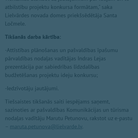
atbilstību projektu konkursa formātam," saka
Lielvārdes novada domes priekšsēdētāja Santa
Ločmele.
Tikšanās darba kārtība:
-Attīstības plānošanas un pašvaldības īpašumu
pārvaldības nodaļas vadītājas Indras Lejas
prezentācija par sabiedrības līdzdalības
budžetēšanas projektu ideju konkursu;
-Iedzīvotāju jautājumi.
Tiešsaistes tikšanās saiti iespējams saņemt,
sazinoties ar pašvaldības Komunikācijas un tūrisma
nodaļas vadītāju Marutu Petunovu, rakstot uz e-pastu
–
maruta.petunova@lielvarde.lv
.