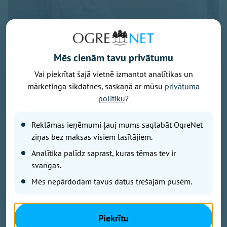
Mēs cienām tavu privātumu
Vai piekrītat šajā vietnē izmantot analītikas un
Foto: pexels.com
mārketinga sīkdatnes, saskaņā ar mūsu
privātuma
Latvijā turpina pieaugt māšu vidējais vecums bērna
politiku
?
piedzimšanas brīdī, liecina Centrālās statistikas
pārvaldes (CSP) dati.
Reklāmas ieņēmumi ļauj mums saglabāt OgreNet
ziņas bez maksas visiem lasītājiem.
2025. gadā tas sasniedza 30,6 gadus, salīdzinot ar
Analītika palīdz saprast, kuras tēmas tev ir
30,4 gadiem gadu iepriekš un 28,6 gadiem 2010.
svarīgas.
gadā.
Mēs nepārdodam tavus datus trešajām pusēm.
Visvairāk bērnu joprojām dzimst mātēm vecumā no
30 līdz 34 gadiem. Šajā vecuma grupā reģistrēti 3766
Piekrītu