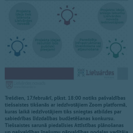
Trešdien, 17.februārī, plkst. 18:00 notiks pašvaldības
tiešsaistes tikšanās ar iedzīvotājiem Zoom platformā,
kuras laikā iedzīvotājiem tiks sniegtas atbildes par
sabiedrības līdzdalības budžetēšanas konkursu.
Tiešsaistes sarunā piedalīsies Attīstības plānošanas
un pašvaldības īpašumu pārvaldības nodaļas vadītāja