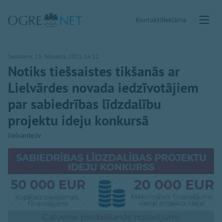
Kontakti
Reklāma
Sestdiena, 13. februāris, 2021 14:22
Notiks tiešsaistes tikšanās ar
Lielvārdes novada iedzīvotājiem
par sabiedrības līdzdalību
projektu ideju konkursā
lielvarde.lv