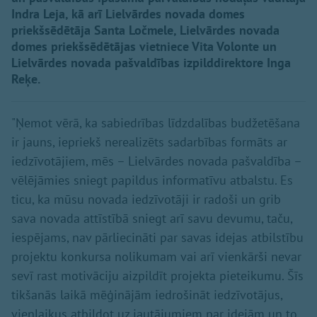
Indra Leja, kā arī Lielvārdes novada domes
priekšsēdētāja Santa Ločmele, Lielvārdes novada
domes priekšsēdētājas vietniece Vita Volonte un
Lielvārdes novada pašvaldības izpilddirektore Inga
Reķe.
"Ņemot vērā, ka sabiedrības līdzdalības budžetēšana
ir jauns, iepriekš nerealizēts sadarbības formāts ar
iedzīvotājiem, mēs – Lielvārdes novada pašvaldība –
vēlējāmies sniegt papildus informatīvu atbalstu. Es
ticu, ka mūsu novada iedzīvotāji ir radoši un grib
sava novada attīstībā sniegt arī savu devumu, taču,
iespējams, nav pārliecināti par savas idejas atbilstību
projektu konkursa nolikumam vai arī vienkārši nevar
sevī rast motivāciju aizpildīt projekta pieteikumu. Šīs
tikšanās laikā mēģinājām iedrošināt iedzīvotājus,
vienlaikus atbildot uz jautājumiem par idejām un to